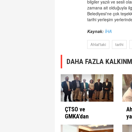
bilgiler yazılı ve sesli 
zamana ait olduğuyla ilg
Belediyesi'ne çok teşek
tarihi yerleşim yerlerind
Kaynak:
İHA
Ahlat'taki
tarihi
DAHA FAZLA KALKINM
ÇTSO ve
Ah
GMKA'dan
ya
Yunanistan
il
Başkonsolosluğuna