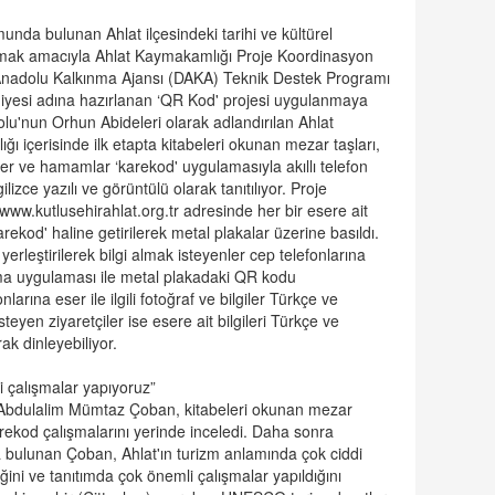
nda bulunan Ahlat ilçesindeki tarihi ve kültürel
yapmak amacıyla Ahlat Kaymakamlığı Proje Koordinasyon
 Anadolu Kalkınma Ajansı (DAKA) Teknik Destek Programı
iyesi adına hazırlanan ‘QR Kod' projesi uygulanmaya
olu'nun Orhun Abideleri olarak adlandırılan Ahlat
ı içerisinde ilk etapta kitabeleri okunan mezar taşları,
ler ve hamamlar ‘karekod' uygulamasıyla akıllı telefon
ilizce yazılı ve görüntülü olarak tanıtılıyor. Proje
ww.kutlusehirahlat.org.tr adresinde her bir esere ait
rekod' haline getirilerek metal plakalar üzerine basıldı.
yerleştirilerek bilgi almak isteyenler cep telefonlarına
ma uygulaması ile metal plakadaki QR kodu
larına eser ile ilgili fotoğraf ve bilgiler Türkçe ve
isteyen ziyaretçiler ise esere ait bilgileri Türkçe ve
rak dinleyebiliyor.
i çalışmalar yapıyoruz”
 Abdulalim Mümtaz Çoban, kitabeleri okunan mezar
rekod çalışmalarını yerinde inceledi. Daha sonra
 bulunan Çoban, Ahlat'ın turizm anlamında çok ciddi
ini ve tanıtımda çok önemli çalışmalar yapıldığını