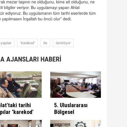
olarak mezar taşının ne olduğunu, kime ait olduğunu, ne
ili bilgiler veriyor. Bu uygulamayı yapan Ahlat
kür ediyoruz. Bu uygulamanın tüm tarihi eserlerde tüm
e yapılmasını İnşallah bu öncü olur” dedi.
yapılar
‘karekod'
ile
tanıtılıyor
A AJANSLARI HABERİ
lat'taki tarihi
5. Uluslararası
pılar ‘karekod'
Bölgesel
e tanıtılıyor
Kalkınma
Konferansı