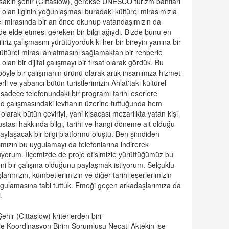
sakin şehir (Cittaslow), gerekse UNESCO turizm bantları
olan ilginin yoğunlaşması buradaki kültürel mirasımızla
türel mirasında bir an önce okunup vatandaşımızın da
le de elde etmesi gereken bir bilgi ağıydı. Bizde bunu en
iliriz çalışmasını yürütüyorduk ki her bir bireyin yanına bir
kültürel mirası anlatmasını sağlamaktan bir rehberle
an bir dijital çalışmayı bir fırsat olarak gördük. Bu
öyle bir çalışmanın ürünü olarak artık insanımıza hizmet
i ve yabancı bütün turistlerimizin Ahlat'taki kültürel
sadece telefonundaki bir programı tarihi eserlere
d çalışmasındaki levhanın üzerine tuttuğunda hem
olarak bütün çeviriyi, yani kısacası mezarlıkta yatan kişi
ustası hakkında bilgi, tarihi ve hangi döneme ait olduğu
 paylaşacak bir bilgi platformu oluştu. Ben şimdiden
ımızın bu uygulamayı da telefonlarına indirerek
yorum. İlçemizde de proje ofisimizle yürüttüğümüz bu
eni bir çalışma olduğunu paylaşmak istiyorum. Selçuklu
arımızın, kümbetlerimizin ve diğer tarihi eserlerimizin
gulamasına tabi tuttuk. Emeği geçen arkadaşlarımıza da
.
hir (Cittaslow) kriterlerden biri”
je Koordinasyon Birim Sorumlusu Necati Aktekin ise