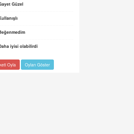
Gayet Güzel
Kullanışlı
Beğenmedim
Daha iyisi olabilirdi
keti Oyla
Oyları Göster