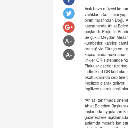
Açık hava müzesi konumu
varlıkların tanıtımını 
birimi tarafından Doğu
kapsamında Ahlat Beled
başlandı. Proje ile Anad
Selçuklu Meydan Mezarlığ
A+
kümbetler, kaleler, cami
aracılığıyla Türkçe ve İng
A-
kapsamında hazırlanan w
linkler QR sisteminde ‘ka
Plakalar eserler üzerine 
indirdikleri QR kod oku
okuttuklarında cep telefon
İngilizce olarak geliyor, 
İngilizce olarak sesli ola
“Ahlat'ı tanıtmada öneml
Ahlat Belediye Başkanı
taşlarında uygulanan ka
gazetecilere açıklamada
anlamda mesafe kat ettiğ