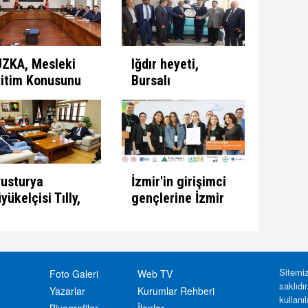
İşbirliği Protokolü
İmzalandı
ZKA, Mesleki
Iğdır heyeti,
itim Konusunu
Bursalı
rüştü
işadamlarıyla
görüştü
usturya
İzmir'in girişimci
yükelçisi Tılly,
gençlerine İzmir
RKA'yı ziyaret
Kalkınma
ti
Ajansı'ndan büyük
destek
Sitemiz
Foto Galeri
Web TV
saklıdı
Yazarlar
Kurumlar Rehberi
kullanı
Biyografiler
İlanlar