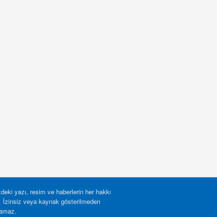
deki yazı, resim ve haberlerin her hakkı
r. İzinsiz veya kaynak gösterilmeden
lamaz.