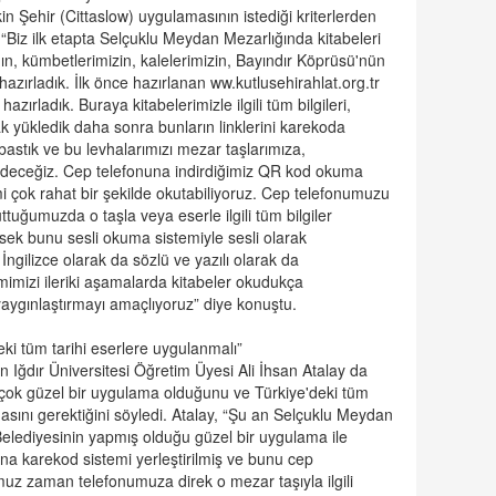
in Şehir (Cittaslow) uygulamasının istediği kriterlerden
, “Biz ilk etapta Selçuklu Meydan Mezarlığında kitabeleri
n, kümbetlerimizin, kalelerimizin, Bayındır Köprüsü'nün
azırladık. İlk önce hazırlanan ww.kutlusehirahlat.org.tr
 hazırladık. Buraya kitabelerimizle ilgili tüm bilgileri,
ak yükledik daha sonra bunların linklerini karekoda
astık ve bu levhalarımızı mezar taşlarımıza,
deceğiz. Cep telefonuna indirdiğimiz QR kod okuma
i çok rahat bir şekilde okutabiliyoruz. Cep telefonumuzu
ttuğumuzda o taşla veya eserle ilgili tüm bilgiler
rsek bunu sesli okuma sistemiyle sesli olarak
 İngilizce olarak da sözlü ve yazılı olarak da
mimizi ileriki aşamalarda kitabeler okudukça
aygınlaştırmayı amaçlıyoruz” diye konuştu.
ki tüm tarihi eserlere uygulanmalı”
en Iğdır Üniversitesi Öğretim Üyesi Ali İhsan Atalay da
çok güzel bir uygulama olduğunu ve Türkiye'deki tüm
asını gerektiğini söyledi. Atalay, “Şu an Selçuklu Meydan
Belediyesinin yapmış olduğu güzel bir uygulama ile
rına karekod sistemi yerleştirilmiş ve bunu cep
z zaman telefonumuza direk o mezar taşıyla ilgili