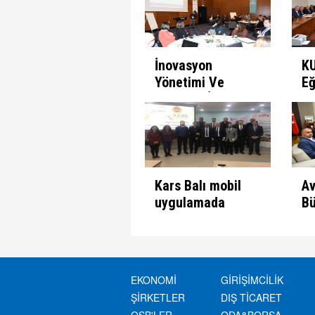
Ziyaret
İnovasyon
KU
Yönetimi Ve
Eğ
Yenilikçi İş
Gö
Modeline Bakış
Çalıştayı
Kars Balı mobil
Av
uygulamada
Bü
SE
et
EKONOMİ
GİRİŞİMCİLİK
ŞİRKETLER
DIŞ TİCARET
OSB'LER
ODA&BORSA