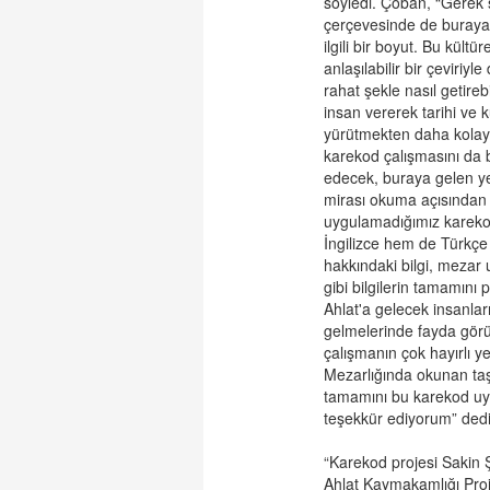
söyledi. Çoban, “Gerek 
çerçevesinde de buraya 
ilgili bir boyut. Bu kül
anlaşılabilir bir çeviriy
rahat şekle nasıl getireb
insan vererek tarihi ve 
yürütmekten daha kolay ol
karekod çalışmasını da b
edecek, buraya gelen yerl
mirası okuma açısından 
uygulamadığımız kareko
İngilizce hem de Türkçe 
hakkındaki bilgi, mezar 
gibi bilgilerin tamamını
Ahlat'a gelecek insanlar
gelmelerinde fayda görü
çalışmanın çok hayırlı y
Mezarlığında okunan taşl
tamamını bu karekod uy
teşekkür ediyorum” dedi
“Karekod projesi Sakin Şe
Ahlat Kaymakamlığı Pro