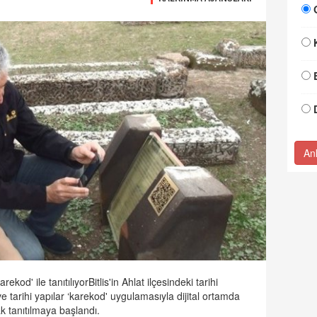
An
arekod' ile tanıtılıyorBitlis'in Ahlat ilçesindeki tarihi
e tarihi yapılar ‘karekod' uygulamasıyla dijital ortamda
ak tanıtılmaya başlandı.