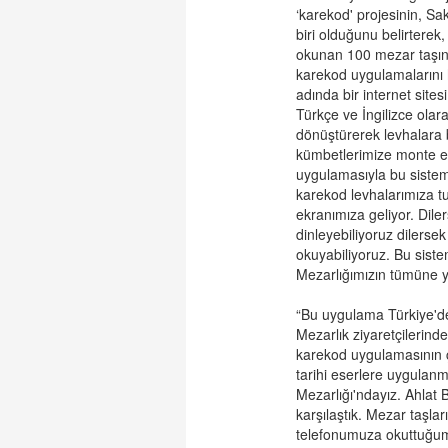
‘karekod' projesinin, Sak
biri olduğunu belirterek
okunan 100 mezar taşını
karekod uygulamalarını h
adında bir internet sitesi
Türkçe ve İngilizce olar
dönüştürerek levhalara b
kümbetlerimize monte e
uygulamasıyla bu sistem
karekod levhalarımıza tu
ekranımıza geliyor. Dile
dinleyebiliyoruz dilersek
okuyabiliyoruz. Bu siste
Mezarlığımızın tümüne y
“Bu uygulama Türkiye'de
Mezarlık ziyaretçilerind
karekod uygulamasının 
tarihi eserlere uygulanm
Mezarlığı'ndayız. Ahlat 
karşılaştık. Mezar taşla
telefonumuza okuttuğumu