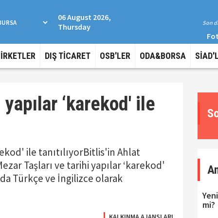
06 August 2026,
Son da
Thursday
Fot
ŞİRKETLER
DIŞ TİCARET
OSB'LER
ODA&BORSA
SİAD'
i yapılar ‘karekod' ile
So
ekod' ile tanıtılıyorBitlis'in Ahlat
Mezar Taşları ve tarihi yapılar ‘karekod'
A
da Türkçe ve İngilizce olarak
Yeni
mi?
KALKINMA AJANSLARI