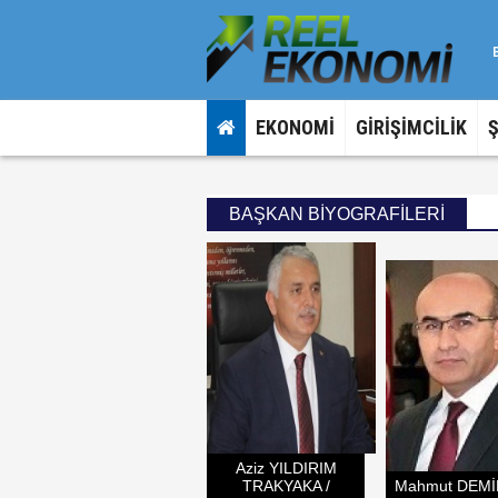
EKONOMİ
GİRİŞİMCİLİK
BAŞKAN BİYOGRAFİLERİ
Aziz YILDIRIM
TRAKYAKA /
Mahmut DEMİ