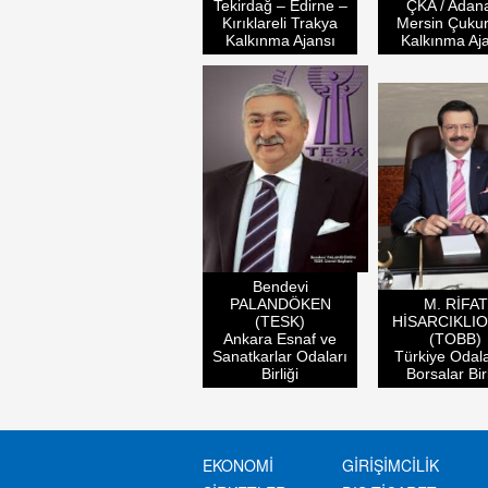
Tekirdağ – Edirne –
ÇKA / Adan
Kırıklareli Trakya
Mersin Çuku
Kalkınma Ajansı
Kalkınma Aj
Bendevi
PALANDÖKEN
M. RİFAT
(TESK)
HİSARCIKLI
Ankara Esnaf ve
(TOBB)
Sanatkarlar Odaları
Türkiye Odala
Birliği
Borsalar Birl
EKONOMİ
GİRİŞİMCİLİK