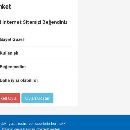
nket
i İnternet Sitemizi Beğendiniz
Gayet Güzel
Kullanışlı
Beğenmedim
Daha iyisi olabilirdi
keti Oyla
Oyları Göster
deki yazı, resim ve haberlerin her hakkı
r. İzinsiz veya kaynak gösterilmeden