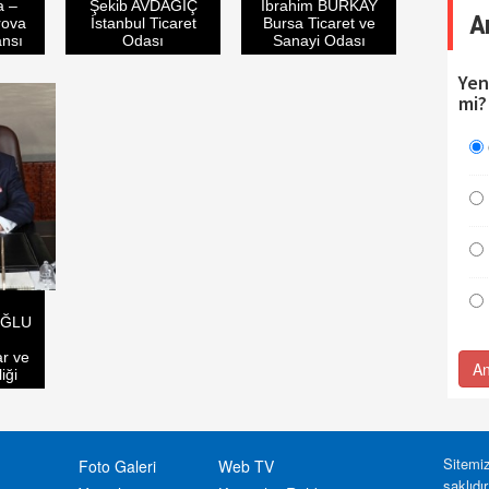
a –
Şekib AVDAGİÇ
İbrahim BURKAY
A
rova
İstanbul Ticaret
Bursa Ticaret ve
ansı
Odası
Sanayi Odası
Yen
mi?
OĞLU
r ve
An
iği
Sitemiz
Foto Galeri
Web TV
saklıdı