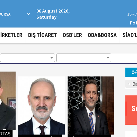
08 August 2026,
Son da
Saturday
Fot
ŞİRKETLER
DIŞ TİCARET
OSB'LER
ODA&BORSA
SİAD'
B
Ba
S
RTAŞ