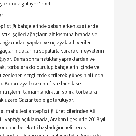
 yüzümüz gülüyor" dedi.
or
tepfıstığı bahçelerinde sabah erken saatlerde
stık işçileri ağaçların alt kısmına branda ve
 ağacından yapılan ve üç ayak adı verilen
ğaçların dallarına sopalarla vurarak meyvelerin
lıyor. Daha sonra fıstıklar yapraklardan ve
rak, torbalara doldurulup bahçelerin içinde ve
üzenlenen sergilerde serilerek güneşin altında
. Kurumaya bırakılan fıstıklar sık sık
ulma işlemi tamamlandıktan sonra torbalara
ak üzere Gaziantep’e götürülüyor.
sal mahallesi antepfıstığı üreticilerinden Ali
gili yaptığı açıklamada, Araban ilçesinde 2018 yılı
zonunun bereketli başladığını belirterek,
ık bundan 15 gün önce toplanıp bitti. Şimdi de