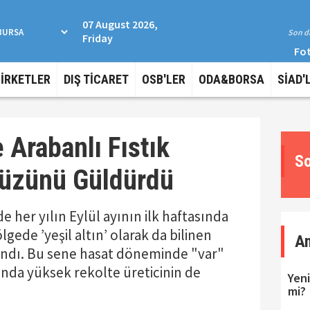
07 August 2026,
Son da
Friday
Fot
ŞİRKETLER
DIŞ TİCARET
OSB'LER
ODA&BORSA
SİAD'
 Arabanlı Fıstık
So
 Yüzünü Güldürdü
e her yılın Eylül ayının ilk haftasında
ede ’yeşil altın’ olarak da bilinen
A
andı. Bu sene hasat döneminde "var"
ında yüksek rekolte üreticinin de
Yeni
mi?