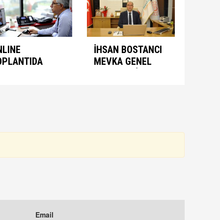
NLINE
İHSAN BOSTANCI
OPLANTIDA
MEVKA GENEL
NIMASYON
SEKRETERİ
ONUŞULDU
OLARAK ATANDI
Email