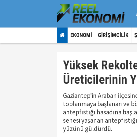
EKONOMİ
GİRİŞİMCİLİK
Yüksek Rekolte
Üreticilerinin
Gaziantep’in Araban ilçesind
toplanmaya başlanan ve bölg
antepfıstığı hasadına başl
senesi yaşanan antepfıstığ
yüzünü güldürdü.