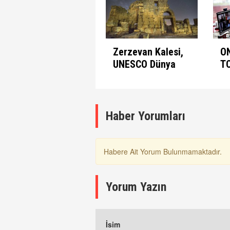
başlıyor
Zerzevan Kalesi,
O
UNESCO Dünya
T
Mirası Listesinde
A
K
Haber Yorumları
Habere Ait Yorum Bulunmamaktadır.
Yorum Yazın
İsim