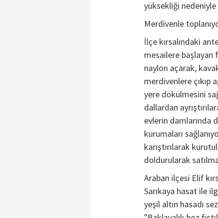
yüksekliği nedeniyle
Merdivenle toplanıy
İlçe kırsalındaki an
mesailere başlayan fı
naylon açarak, kavak
merdivenlere çıkıp a
yere dökülmesini sağ
dallardan ayrıştırıla
evlerin damlarında d
kurumaları sağlanıyor
karıştırılarak kurut
doldurularak satılm
Araban ilçesi Elif kır
Sarıkaya hasat ile il
yeşil altın hasadı se
"Baklavalık boz fıst