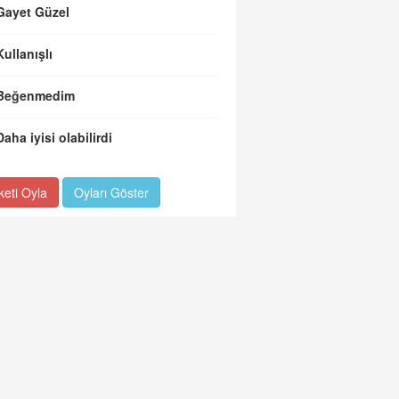
Gayet Güzel
Kullanışlı
Beğenmedim
Daha iyisi olabilirdi
keti Oyla
Oyları Göster