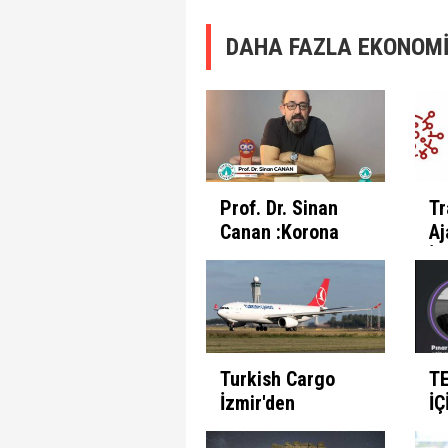
DAHA FAZLA EKONOMİ
Prof. Dr. Sinan
Tr
Canan :Korona
Aj
Günlerinde
İl
İnsanın Fabrika
Pr
Ayarları
Et
Turkish Cargo
T
İzmir'den
İÇ
seferlerine
B