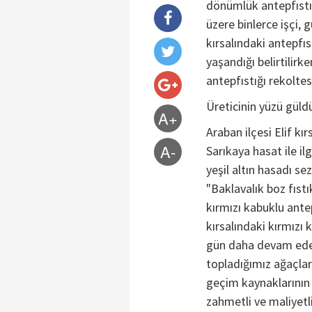
dönümlük antepfıstı
üzere binlerce işçi, 
kırsalındaki antepfı
yaşandığı belirtilirk
antepfıstığı rekoltes
Üreticinin yüzü güld
A+
Araban ilçesi Elif kır
A-
Sarıkaya hasat ile il
yeşil altın hasadı se
"Baklavalık boz fıst
kırmızı kabuklu ante
kırsalındaki kırmızı 
gün daha devam eder.
topladığımız ağaçları
geçim kaynaklarının 
zahmetli ve maliyetli