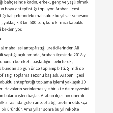
ğı bahçesinde kadın, erkek, genç ve yaşlı olmak
gün boyu antepfıstığı topluyor. Araban ilçesi
stığı bahçelerindeki mahsulde bu yıl var senesinin
en, yaklaşık 3 bin 500 ton, kuru kırmızı kabuklu
i bekleniyor.
ü
sal mahallesi antepfıstığı üreticilerinden Ali
gili yaptığı açıklamada, Araban ilçesinde 2018 yılı
zonunun bereketli başladığını belirterek,
ık bundan 15 gün önce toplanıp bitti. Şimdi de
pfıstığı toplama sezonu başladı. Araban ilçesi
kabuklu antepfıstığı toplama işlemi yaklaşık 10
 Havaların serinlemesiyle birlikte de meyvesini
n bakımı işleri başlar. Araban ilçesinin önemli
ilk sırasında gelen antepfıstığı üretimi oldukça
 bir üründür. Ama yıllar sonra bu yıl rekolte