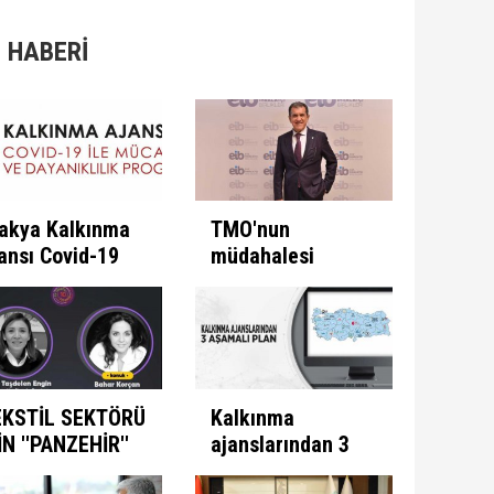
 HABERİ
akya Kalkınma
TMO'nun
ansı Covid-19
müdahalesi
e Mücadele
ülkeye
ogramını İlan
kazandırıyor
ti
EKSTİL SEKTÖRÜ
Kalkınma
İN ''PANZEHİR''
ajanslarından 3
ULUNDU
aşamalı plan