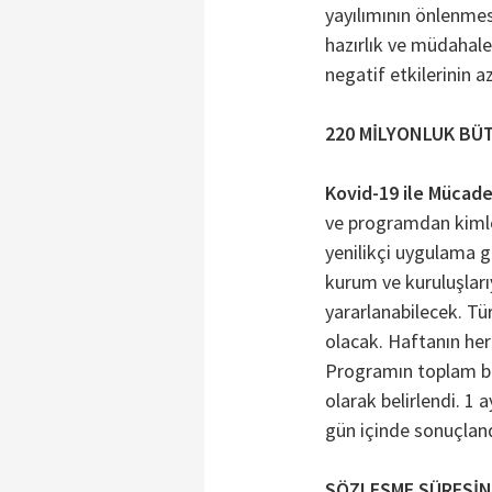
yayılımının önlenmesi
hazırlık ve müdahale
negatif etkilerinin a
220 MİLYONLUK BÜ
Kovid-19 ile Mücade
ve programdan kimle
yenilikçi uygulama 
kurum ve kuruluşlarıy
yararlanabilecek. Tü
olacak. Haftanın her
Programın toplam bü
olarak belirlendi. 1
gün içinde sonuçland
SÖZLEŞME SÜRESİN