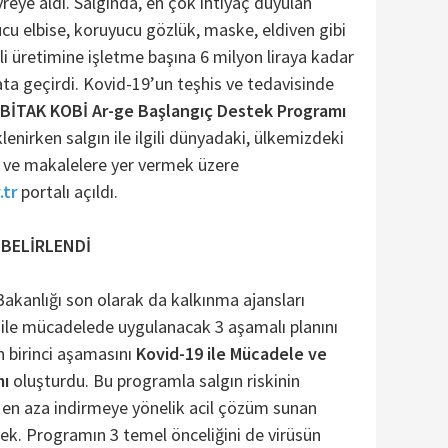
vreye aldı. Salgında, en çok ihtiyaç duyulan
u elbise, koruyucu gözlük, maske, eldiven gibi
rli üretimine işletme başına 6 milyon liraya kadar
ta geçirdi. Kovid-19’un teşhis ve tedavisinde
BİTAK KOBİ Ar-ge Başlangıç Destek Programı
enirken salgın ile ilgili dünyadaki, ülkemizdeki
ve makalelere yer vermek üzere
.tr
portalı açıldı.
 BELİRLENDİ
Bakanlığı son olarak da kalkınma ajansları
9 ile mücadelede uygulanacak 3 aşamalı planını
n birinci aşamasını
Kovid-19 ile Mücadele ve
mı
oluşturdu. Bu programla salgın riskinin
 en aza indirmeye yönelik acil çözüm sunan
ek. Programın 3 temel önceliğini de virüsün