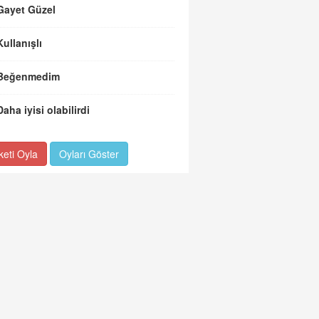
Gayet Güzel
Kullanışlı
Beğenmedim
Daha iyisi olabilirdi
keti Oyla
Oyları Göster