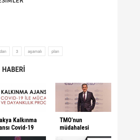
ESİMLER
ndan
3
aşamalı
plan
 HABERİ
akya Kalkınma
TMO'nun
ansı Covid-19
müdahalesi
e Mücadele
ülkeye