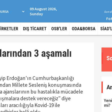
09 August 2026,
Son da
Sunday
Fot
ŞİRKETLER
DIŞ TİCARET
OSB'LER
ODA&BORSA
SİAD'
larından 3 aşamalı
So
ip Erdoğan'ın Cumhurbaşkanlığı
ından Millete Sesleniş konuşmasında
A
 ajanslarının bu hastalıkla mücadele
alışmalara destek vereceğiz” diye
Yeni
rı aracılığıyla Kovid-19 ile
mi?
birler belli oldu.