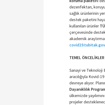
koruma paketi
ni de
dezenfektan, koruyuc
sağlık ürünlerinin ye
destek paketini haya
kullanılan ürünler
TÜ
çerçevesinde destekl
akademik araştırma 
covid19.tubitak.gov
TEMEL ÖNCELİKLER
Sanayi ve Teknoloji 
aracılığıyla Kovid-1
devreye alıyor. Planı
Dayanıklılık Progra
ülkemizde yayılımını
projeler desteklenec