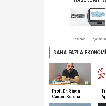
HABERE AİT R
Kalkınma
ajansları
DAHA FAZLA EKONOMİ
Prof. Dr. Sinan
Tr
Canan :Korona
Aj
Günlerinde
İl