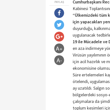
Cumhurbaşkanı Rec
PAYLAŞ
Kabinesi Toplantısı
“Ülkemizdeki tüm ka
için yapacakları ye
duyurduğu, kalkınma 
uygulanacak tedbirl
19 ile Mücadele ve 
A+
en aza indirmeye yön
Virüsün yayılımının ö
A-
için acil hazırlık ve
ekonomisine olumsuz 
Süre ertelemeleri ka
ötelendi, uygulaması
ay uzatıldı. Salgın 
bölgelerdeki sosyo-e
çalışmalara da şimdi
toplum kesimleri içi