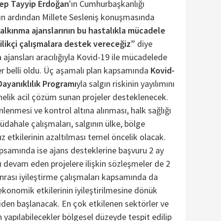
ep Tayyip Erdoğan
'ın Cumhurbaşkanlığı
nın ardından Millete Sesleniş konuşmasında
lkınma ajanslarının bu hastalıkla mücadele
nilikçi çalışmalara destek vereceğiz”
diye
ajansları aracılığıyla Kovid-19 ile mücadelede
er belli oldu. Üç aşamalı plan kapsamında
Kovid-
Dayanıklılık Programı
yla salgın riskinin yayılımını
elik acil çözüm sunan projeler desteklenecek.
nlenmesi ve kontrol altına alınması, halk sağlığı
 müdahale çalışmaları, salgının ülke, bölge
etkilerinin azaltılması temel öncelik olacak.
psamında ise ajans desteklerine başvuru 2 ay
 devam eden projelere ilişkin sözleşmeler de 2
sonrası iyileştirme çalışmaları kapsamında da
konomik etkilerinin iyileştirilmesine dönük
den başlanacak. En çok etkilenen sektörler ve
n yapılabilecekler bölgesel düzeyde tespit edilip