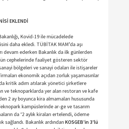
NİSİ EKLENDİ
Bakanlığı, Kovid-19 ile mücadelede
nisini daha ekledi. TÜBİTAK MAM’da aşı
arı devam ederken Bakanlık da ilk günlerden
tün cephelerinde faaliyet gösteren sektör
sanayi bölgeleri ve sanayi odaları ile istişareler
firmaları ekonomik açıdan zorluk yaşamasınlar
a kritik adım atılarak yönetici şirketlere
n ve teknoparklarda yer alan restoran ve kafe
erden 2 ay boyunca kira almamaları hususunda
 Teknopark kampüslerinde ar-ge ve tasarım
aların da ‘2 aylık kiraları ertelendi, ödeme
lık sağlandı. Bakanlık ardından
KOSGEB’in 3’lü