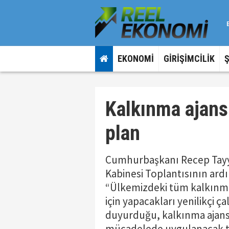
EKONOMİ
GİRİŞİMCİLİK
Kalkınma ajans
plan
Cumhurbaşkanı Recep Tayy
Kabinesi Toplantısının ard
“Ülkemizdeki tüm kalkınma
için yapacakları yenilikçi ç
duyurduğu, kalkınma ajansla
mücadelede uygulanacak ted