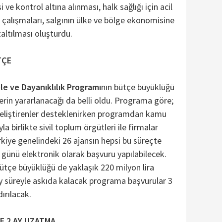
 ve kontrol altına alınması, halk sağlığı için acil
 çalışmaları, salgının ülke ve bölge ekonomisine
zaltılması oluşturdu.
TÇE
le ve Dayanıklılık Programı
nın bütçe büyüklüğü
rin yararlanacağı da belli oldu. Programa göre;
geliştirenler desteklenirken programdan kamu
la birlikte sivil toplum örgütleri ile firmalar
rkiye genelindeki 26 ajansın hepsi bu süreçte
 günü elektronik olarak başvuru yapılabilecek.
tçe büyüklüğü de yaklaşık 220 milyon lira
 ay süreyle askıda kalacak programa başvurular 3
ırılacak.
E 2 AY UZATMA