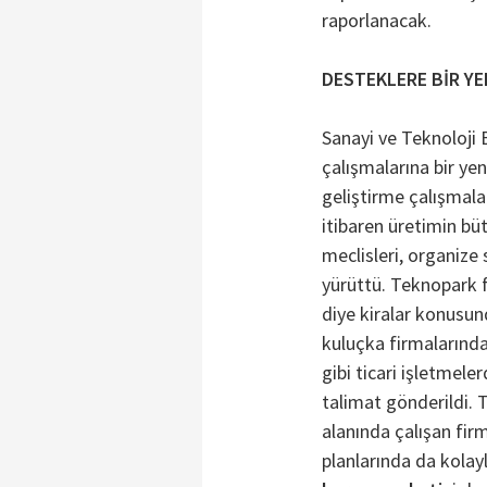
raporlanacak.
DESTEKLERE BİR YE
Sanayi ve Teknoloji 
çalışmalarına bir ye
geliştirme çalışmal
itibaren üretimin bü
meclisleri, organize 
yürüttü. Teknopark 
diye kiralar konusund
kuluçka firmalarında
gibi ticari işletmel
talimat gönderildi.
alanında çalışan firm
planlarında da kolay