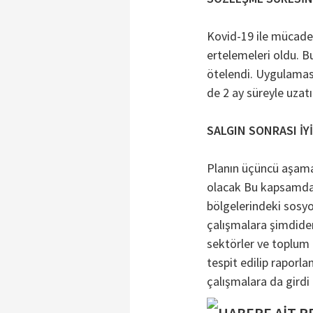
Kovid-19 ile mücadel
ertelemeleri oldu. B
ötelendi. Uygulaması
de 2 ay süreyle uzatı
SALGIN SONRASI İY
Planın üçüncü aşamas
olacak Bu kapsamda,
bölgelerindeki sosyo
çalışmalara şimdide
sektörler ve toplum 
tespit edilip raporl
çalışmalara da girdi