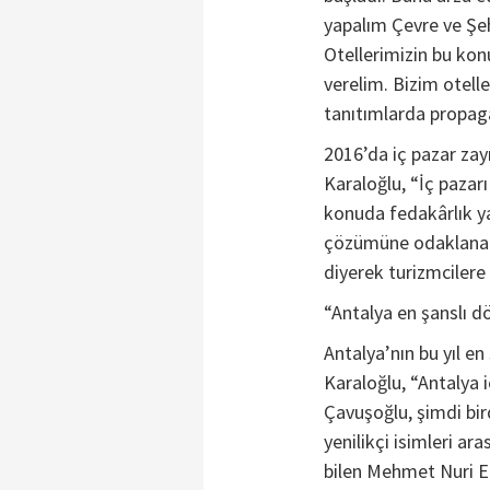
yapalım Çevre ve Şeh
Otellerimizin bu konu
verelim. Bizim otelle
tanıtımlarda propaga
2016’da iç pazar zay
Karaloğlu, “İç pazar
konuda fedakârlık ya
çözümüne odaklanar
diyerek turizmcilere
“Antalya en şanslı d
Antalya’nın bu yıl en
Karaloğlu, “Antalya 
Çavuşoğlu, şimdi bir
yenilikçi isimleri ar
bilen Mehmet Nuri E