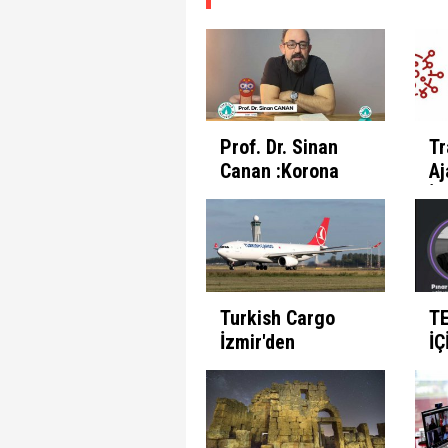
Prof. Dr. Sinan
Tr
Canan :Korona
Aj
Günlerinde
İl
İnsanın Fabrika
Pr
Ayarları
Et
Turkish Cargo
T
İzmir'den
İÇ
seferlerine
B
başlıyor