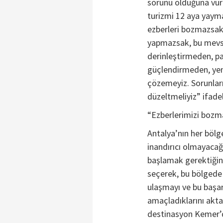
sorunu olduğuna vur
turizmi 12 aya yaymak
ezberleri bozmazsak,
yapmazsak, bu mevs
derinleştirmeden, p
güçlendirmeden, yeni
çözemeyiz. Sorunları 
düzeltmeliyiz” ifadel
“Ezberlerimizi bozm
Antalya’nın her bölg
inandırıcı olmayacağ
başlamak gerektiğine
seçerek, bu bölgede 
ulaşmayı ve bu başar
amaçladıklarını akta
destinasyon Kemer’d