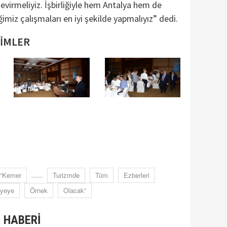
çevirmeliyiz. İşbirliğiyle hem Antalya hem de
miz çalışmaları en iyi şekilde yapmalıyız” dedi.
SİMLER
“Kemer
Turizmde
Tüm
Ezberleri
iyeye
Örnek
Olacak”
 HABERİ