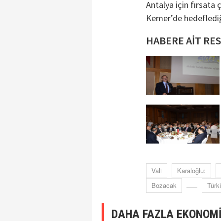
Antalya için fırsata 
Kemer’de hedeflediği
HABERE AİT RE
Vali
Karaloğlu:
Bozacak
Türk
DAHA FAZLA EKONOMİ