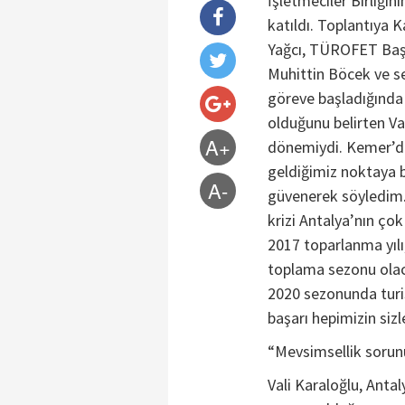
İşletmeciler Birliği
katıldı. Toplantıya 
Yağcı, TÜROFET Başk
Muhittin Böcek ve sek
göreve başladığında
olduğunu belirten Val
A+
dönemiydi. Kemer’dek
geldiğimiz noktaya b
A-
güvenerek söyledim.
krizi Antalya’nın çok
2017 toparlanma yıl
toplama sezonu olaca
2020 sezonunda turis
başarı hepimizin siz
“Mevsimsellik sorun
Vali Karaloğlu, Anta