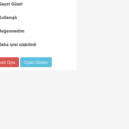
Gayet Güzel
Kullanışlı
Beğenmedim
Daha iyisi olabilirdi
keti Oyla
Oyları Göster