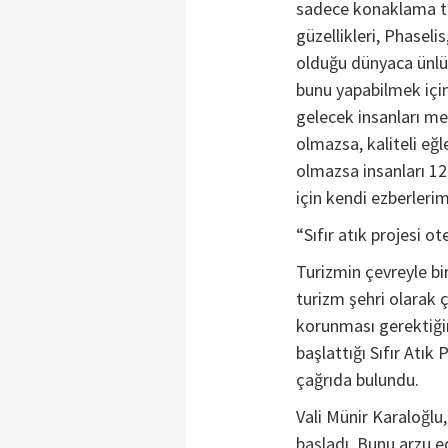
sadece konaklama tesi
güzellikleri, Phaseli
olduğu dünyaca ünlü 
bunu yapabilmek içi
gelecek insanları m
olmazsa, kaliteli eğl
olmazsa insanları 
için kendi ezberleri
“Sıfır atık projesi o
Turizmin çevreyle bir
turizm şehri olarak 
korunması gerektiğin
başlattığı Sıfır Atık
çağrıda bulundu.
Vali Münir Karaloğlu,
başladı. Bunu arzu e