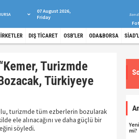
07 August 2026,
Son da
Friday
Fot
ŞİRKETLER
DIŞ TİCARET
OSB'LER
ODA&BORSA
SİAD'
: “Kemer, Turizmde
So
Bozacak, Türkiyeye
A
oğlu, turizmde tüm ezberlerin bozularak
ilde ele alınacağını ve daha güçlü bir
Yeni
eğini söyledi.
mi?