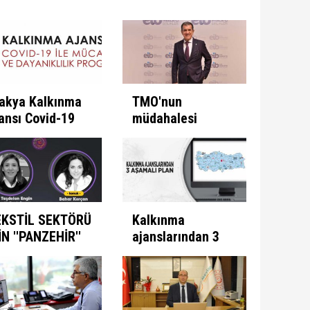
akya Kalkınma
TMO'nun
ansı Covid-19
müdahalesi
e Mücadele
ülkeye
ogramını İlan
kazandırıyor
ti
EKSTİL SEKTÖRÜ
Kalkınma
İN ''PANZEHİR''
ajanslarından 3
ULUNDU
aşamalı plan