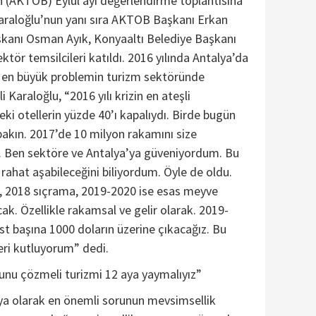
nin (AKTOB) Eylül ayı değerlendirme toplantısına
Karaloğlu’nun yanı sıra AKTOB Başkanı Erkan
anı Osman Ayık, Konyaaltı Belediye Başkanı
tör temsilcileri katıldı. 2016 yılında Antalya’da
 en büyük problemin turizm sektöründe
i Karaloğlu, “2016 yılı krizin en ateşli
i otellerin yüzde 40’ı kapalıydı. Birde bugün
akın. 2017’de 10 milyon rakamını size
 Ben sektöre ve Antalya’ya güveniyordum. Bu
 rahat aşabileceğini biliyordum. Öyle de oldu.
ı, 2018 sıçrama, 2019-2020 ise esas meyve
k. Özellikle rakamsal ve gelir olarak. 2019-
t başına 1000 doların üzerine çıkacağız. Bu
leri kutluyorum” dedi.
unu çözmeli turizmi 12 aya yaymalıyız”
lya olarak en önemli sorunun mevsimsellik