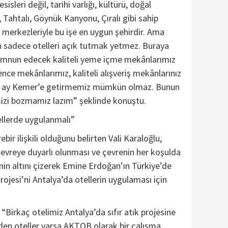
sleri değil, tarihi varlığı, kültürü, doğal
s, Tahtalı, Göynük Kanyonu, Çıralı gibi sahip
merkezleriyle bu işe en uygun şehirdir. Ama
n sadece otelleri açık tutmak yetmez. Buraya
emnun edecek kaliteli yeme içme mekânlarımız
ence mekânlarımız, kaliteli alışveriş mekânlarınız
12 ay Kemer’e getirmemiz mümkün olmaz. Bunun
mizi bozmamız lazım” şeklinde konuştu.
tellerde uygulanmalı”
ebir ilişkili olduğunu belirten Vali Karaloğlu,
çevreye duyarlı olunması ve çevrenin her koşulda
in altını çizerek Emine Erdoğan’ın Türkiye’de
 Projesi’ni Antalya’da otellerin uygulaması için
 “Birkaç otelimiz Antalya’da sıfır atık projesine
den oteller varsa AKTOB olarak bir çalışma