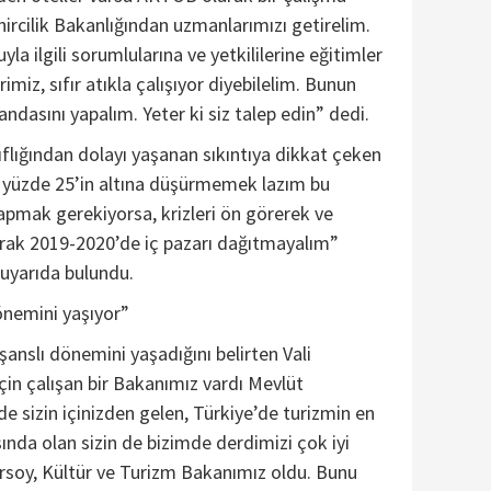
ircilik Bakanlığından uzmanlarımızı getirelim.
yla ilgili sorumlularına ve yetkililerine eğitimler
rimiz, sıfır atıkla çalışıyor diyebilelim. Bunun
ndasını yapalım. Yeter ki siz talep edin” dedi.
ıflığından dolayı yaşanan sıkıntıya dikkat çeken
ı yüzde 25’in altına düşürmemek lazım bu
pmak gerekiyorsa, krizleri ön görerek ve
ak 2019-2020’de iç pazarı dağıtmayalım”
 uyarıda bulundu.
önemini yaşıyor”
 şanslı dönemini yaşadığını belirten Vali
için çalışan bir Bakanımız vardı Mevlüt
de sizin içinizden gelen, Türkiye’de turizmin en
asında olan sizin de bizimde derdimizi çok iyi
rsoy, Kültür ve Turizm Bakanımız oldu. Bunu