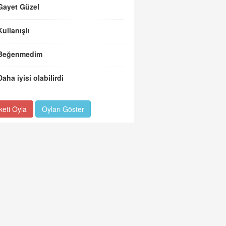
Gayet Güzel
Kullanışlı
Beğenmedim
Daha iyisi olabilirdi
keti Oyla
Oyları Göster