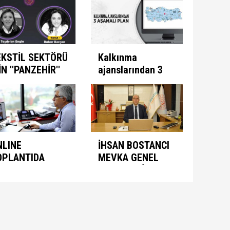
ogramını İlan
kazandırıyor
ti
EKSTİL SEKTÖRÜ
Kalkınma
İN ''PANZEHİR''
ajanslarından 3
ULUNDU
aşamalı plan
NLINE
İHSAN BOSTANCI
OPLANTIDA
MEVKA GENEL
NIMASYON
SEKRETERİ
ONUŞULDU
OLARAK ATANDI