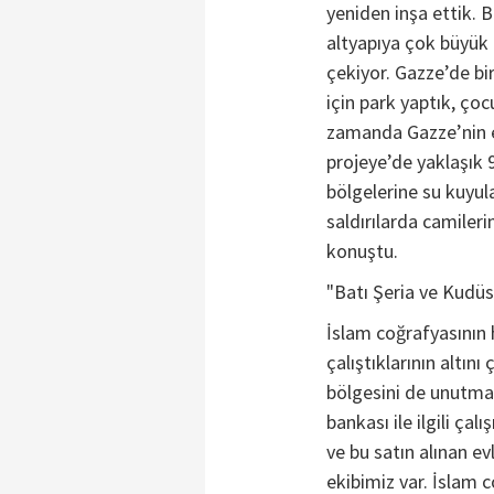
yeniden inşa ettik. B
altyapıya çok büyük z
çekiyor. Gazze’de bi
için park yaptık, çoc
zamanda Gazze’nin e
projeye’de yaklaşık 9
bölgelerine su kuyula
saldırılarda camiler
konuştu.
"Batı Şeria ve Kudü
İslam coğrafyasının 
çalıştıklarının altın
bölgesini de unutma
bankası ile ilgili çal
ve bu satın alınan ev
ekibimiz var. İslam 