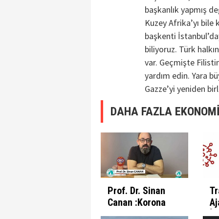
başkanlık yapmış değ
Kuzey Afrika’yı bile
başkenti İstanbul’da
biliyoruz. Türk halkı
var. Geçmişte Filisti
yardım edin. Yara büy
Gazze’yi yeniden birl
DAHA FAZLA EKONOMİ
Prof. Dr. Sinan
Tr
Canan :Korona
Aj
Günlerinde
İl