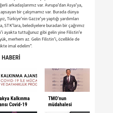
erli arkadaşlarımız var. Avrupa’dan Asya’ya,
 kapsayan bir çalışmamız var. Burada dünya
yız, Türkiye’nin Gazze’ye yaptığı yardımları
na, STK’lara, belediyelere buradan bir çağrımız
n’i ayakta tuttuğunuz gibi gelin yine Filistin’e
ük, merhem az. Gelin Filistin’i, özellikle de
ikte imal edelim".
 HABERİ
akya Kalkınma
TMO'nun
ansı Covid-19
müdahalesi
e Mücadele
ülkeye