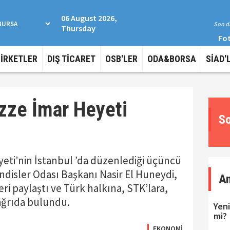
06 August 2026,
Son da
Thursday
Fot
ŞİRKETLER
DIŞ TİCARET
OSB'LER
ODA&BORSA
SİAD'
azze İmar Heyeti
So
yeti’nin İstanbul ’da düzenlediği üçüncü
disler Odası Başkanı Nasir El Huneydi,
A
ri paylaştı ve Türk halkına, STK’lara,
ağrıda bulundu.
Yeni
mi?
EKONOMİ