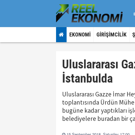
EKONOMİ
GİRİŞİMCİLİK
Uluslararası G
İstanbulda
Uluslararası Gazze İmar He
toplantısında Ürdün Mühen
bugüne kadar yaptıkları işle
belediyelere buradan bir ç
15 September 2018, Saturday 17:00