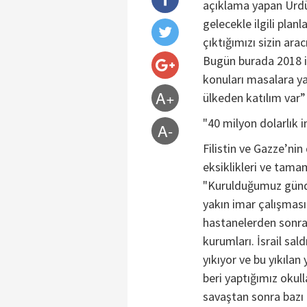
açıklama yapan Ürdü
gelecekle ilgili planl
çıktığımızı sizin ara
Bugün burada 2018 ile
konuları masalara yat
A+
ülkeden katılım var”
"40 milyon dolarlık 
A-
Filistin ve Gazze’ni
eksiklikleri ve tama
"Kurulduğumuz günd
yakın imar çalışmas
hastanelerden sonra
kurumları. İsrail sal
yıkıyor ve bu yıkılan 
beri yaptığımız okul
savaştan sonra bazı 