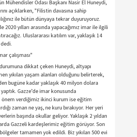
n Mühendisler Odası Başkanı Nasir El Huneydi,
arını açıklarken, "Filistin davasına sahip
cılığınız ile bütün dünyaya tekrar duyuruyoruz.
 2020 yılları arasında yapacağımız imar ile ilgili
ıracağız. Uluslararası katılım var, yaklaşık 14
 dedi.
imar çalışması"
n durumuna dikkat çeken Huneydi, altyapı
men yıkılan yaşam alanları olduğunu belirterek,
en bugüne kadar yaklaşık 40 milyon dolara
ı yaptık. Gazze’de imar konusunda
 önem verdiğimiz ikinci kurum ise eğitim
dırdığı zaman ne yaş, ne kuru bırakıyor. Her yeri
yerlerin başında okullar geliyor. Yaklaşık 2 yıldan
larda Gazzeli kardeşlerimiz eğitim görüyor. Son
bölgeler tamamen yok edildi. Biz yıkılan 500 evi