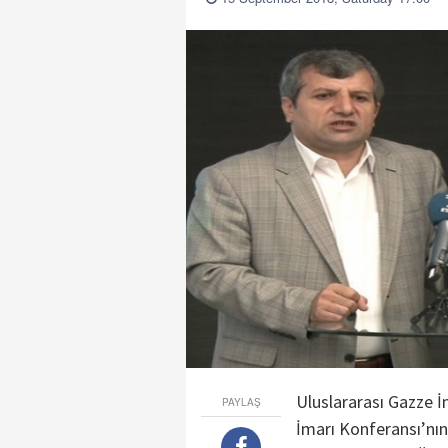
Uluslararası Gazze İ
PAYLAŞ
İmarı Konferansı’nı