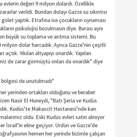
u evlerin değeri 9 milyon dolardı. Özellikle
ararlar verildi. Bundan dolayı Gazze su sıkıntısı
r gölet yaptık. Etrafına ise çocukların oynaması
ukların psikolojisi bozulmasın diye. Burası aynı
n büyük su toplama ve arıtma sistemi. Bu
 milyon dolar harcadık. Ayrıca Gazze’nin çeşitli
rı açtık. Yıkılan altyapıyı onardık. Yapılan
imiz de zarar görmüştü onları da onardık" diye
s bölgesi de unutulmadı"
her yerinden ortakları olduğunu ve beraber
ı çizen Nasir El Huneydi, "Batı Şeria ve Kudüs
dık. Kudüs’te Makascit Hastanesi’nde kan
ışmalarımız oldu. Eski Kudüs evleri satın alınıyor
ler İsrail’in eline geçiyor. Ürdün ve Gazze’de
coğrafyasının hemen her yerinde bizimle çalışan