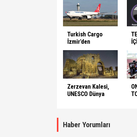
İnsanın Fabrika
Pr
Ayarları
Et
Turkish Cargo
T
İzmir'den
İÇ
seferlerine
B
başlıyor
Zerzevan Kalesi,
O
UNESCO Dünya
T
Mirası Listesinde
A
K
Haber Yorumları