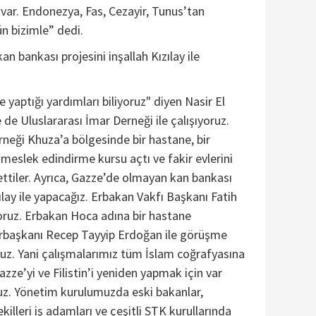
 var. Endonezya, Fas, Cezayir, Tunus’tan
ün bizimle” dedi.
n bankası projesini inşallah Kızılay ile
 yaptığı yardımları biliyoruz" diyen Nasir El
de Uluslararası İmar Derneği ile çalışıyoruz.
neği Khuza’a bölgesinde bir hastane, bir
 meslek edindirme kursu açtı ve fakir evlerini
ettiler. Ayrıca, Gazze’de olmayan kan bankası
zılay ile yapacağız. Erbakan Vakfı Başkanı Fatih
oruz. Erbakan Hoca adına bir hastane
rbaşkanı Recep Tayyip Erdoğan ile görüşme
uz. Yani çalışmalarımız tüm İslam coğrafyasına
zze’yi ve Filistin’i yeniden yapmak için var
uz. Yönetim kurulumuzda eski bakanlar,
killeri iş adamları ve çeşitli STK kurullarında