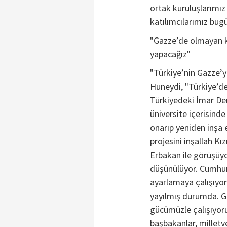
ortak kuruluşlarımız
katılımcılarımız bug
"Gazze’de olmayan ka
yapacağız"
"Türkiye’nin Gazze’ye
Huneydi, "Türkiye’de 
Türkiyedeki İmar Der
üniversite içerisinde
onarıp yeniden inşa 
projesini inşallah Kı
Erbakan ile görüşüy
düşünülüyor. Cumhu
ayarlamaya çalışıyor
yayılmış durumda. Ga
gücümüzle çalışıyor
başbakanlar, milletve