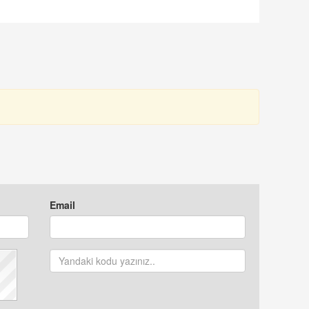
NIMASYON
SEKRETERİ
ONUŞULDU
OLARAK ATANDI
Email