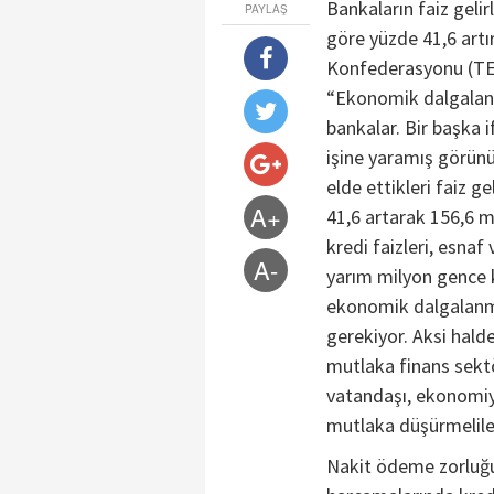
Bankaların faiz gelir
PAYLAŞ
göre yüzde 41,6 artır
Konfederasyonu (TE
“Ekonomik dalgalanm
bankalar. Bir başka
işine yaramış görünü
elde ettikleri faiz g
A+
41,6 artarak 156,6 mi
kredi faizleri, esnaf
A-
yarım milyon gence 
ekonomik dalgalanma
gerekiyor. Aksi hald
mutlaka finans sektö
vatandaşı, ekonomiyi
mutlaka düşürmelile
Nakit ödeme zorluğu