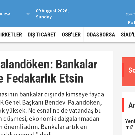
09 August 2026,
Son da
Sunday
Fot
ŞİRKETLER
DIŞ TİCARET
OSB'LER
ODA&BORSA
SİAD'
alandöken: Bankalar
So
e Fedakarlık Etsin
lmasının bankalar dışında kimseye fayda
SK Genel Başkanı Bendevi Palandöken,
A
çok yüksek. Ne esnaf ne de vatandaş bu
in düşmesi, ekonomik dalgalanmadan
Yeni
n önemli adım. Bankalar artık en
mi?
rlık yapmalı” dedi.