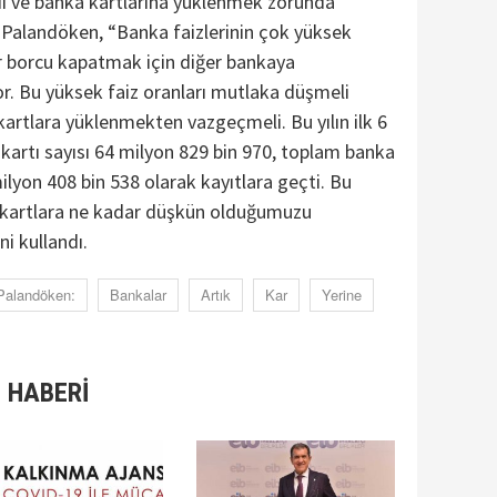
i ve banka kartlarına yüklenmek zorunda
 Palandöken, “Banka faizlerinin çok yüksek
r borcu kapatmak için diğer bankaya
r. Bu yüksek faiz oranları mutlaka düşmeli
artlara yüklenmekten vazgeçmeli. Bu yılın ilk 6
kartı sayısı 64 milyon 829 bin 970, toplam banka
milyon 408 bin 538 olarak kayıtlara geçti. Bu
, kartlara ne kadar düşkün olduğumuzu
ni kullandı.
Palandöken:
Bankalar
Artık
Kar
Yerine
 HABERİ