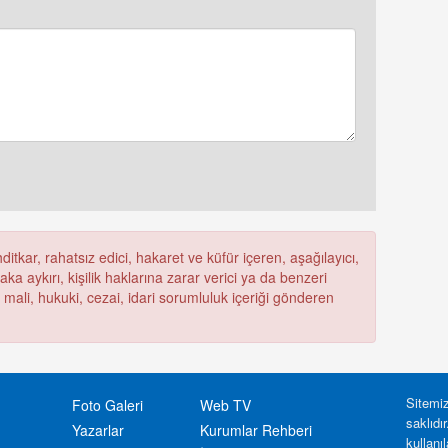
itkar, rahatsız edici, hakaret ve küfür içeren, aşağılayıcı,
a aykırı, kişilik haklarına zarar verici ya da benzeri
ü mali, hukuki, cezai, idari sorumluluk içeriği gönderen
Sitemiz
Foto Galeri
Web TV
saklıdı
Yazarlar
Kurumlar Rehberi
kullanı