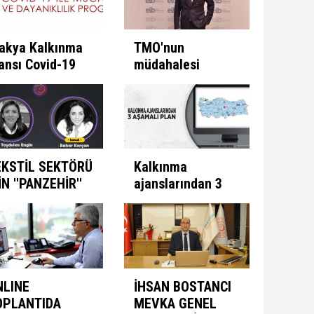
akya Kalkınma
TMO'nun
ansı Covid-19
müdahalesi
e Mücadele
ülkeye
ogramını İlan
kazandırıyor
ti
EKSTİL SEKTÖRÜ
Kalkınma
İN ''PANZEHİR''
ajanslarından 3
ULUNDU
aşamalı plan
NLINE
İHSAN BOSTANCI
OPLANTIDA
MEVKA GENEL