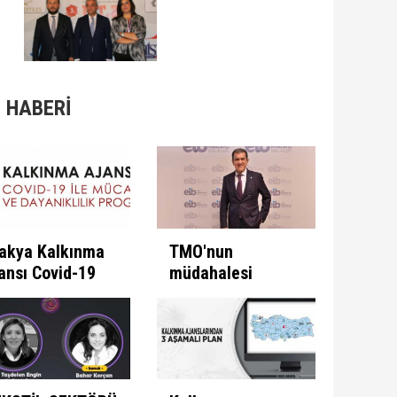
 HABERİ
akya Kalkınma
TMO'nun
ansı Covid-19
müdahalesi
e Mücadele
ülkeye
ogramını İlan
kazandırıyor
ti