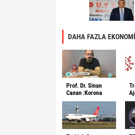
DAHA FAZLA EKONOMİ
Prof. Dr. Sinan
Tr
Canan :Korona
Aj
Günlerinde
İl
İnsanın Fabrika
Pr
Ayarları
Et