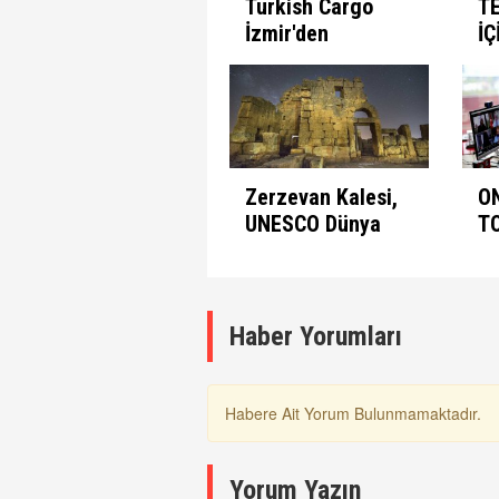
Turkish Cargo
T
İzmir'den
İÇ
seferlerine
B
başlıyor
Zerzevan Kalesi,
O
UNESCO Dünya
T
Mirası Listesinde
A
K
Haber Yorumları
Habere Ait Yorum Bulunmamaktadır.
Yorum Yazın