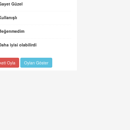
Gayet Güzel
Kullanışlı
Beğenmedim
Daha iyisi olabilirdi
keti Oyla
Oyları Göster