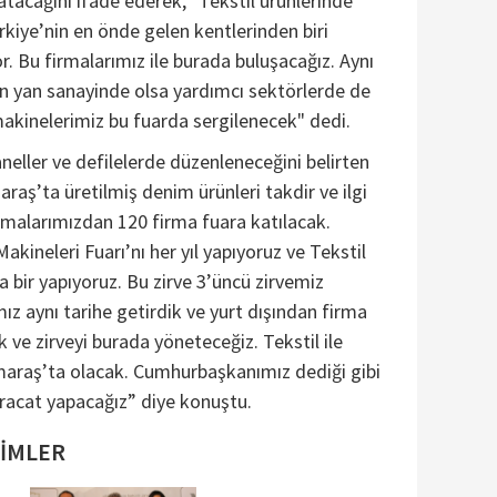
acağını ifade ederek, "Tekstil ürünlerinde
iye’nin en önde gelen kentlerinden biri
. Bu firmalarımız ile burada buluşacağız. Aynı
 yan sanayinde olsa yardımcı sektörlerde de
akinelerimiz bu fuarda sergilenecek" dedi.
eller ve defilelerde düzenleneceğini belirten
ş’ta üretilmiş denim ürünleri takdir ve ilgi
rmalarımızdan 120 firma fuara katılacak.
Makineleri Fuarı’nı her yıl yapıyoruz ve Tekstil
lda bir yapıyoruz. Bu zirve 3’üncü zirvemiz
mız aynı tarihe getirdik ve yurt dışından firma
 ve zirveyi burada yöneteceğiz. Tekstil ile
araş’ta olacak. Cumhurbaşkanımız dediği gibi
ihracat yapacağız” diye konuştu.
SİMLER