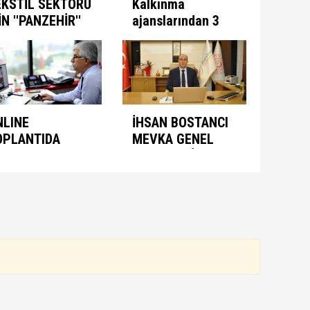
EKSTİL SEKTÖRÜ
Kalkınma
İN ''PANZEHİR''
ajanslarından 3
ULUNDU
aşamalı plan
NLINE
İHSAN BOSTANCI
OPLANTIDA
MEVKA GENEL
NIMASYON
SEKRETERİ
ONUŞULDU
OLARAK ATANDI