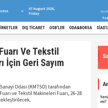
07 August 2026,
Son da
Friday
Fot
ŞİRKETLER
DIŞ TİCARET
OSB'LER
ODA&BORSA
SİAD'
 Fuarı Ve Tekstil
So
ı İçin Geri Sayım
A
Sanayi Odası (KMTSO) tarafından
Fuarı ve Tekstil Makineleri Fuarı, 26-28
Yeni
çekleştirilecek.
mi?