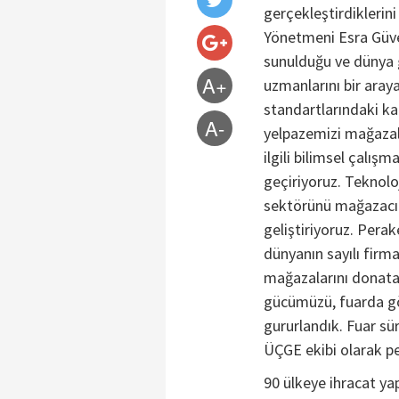
gerçekleştirdiklerin
Yönetmeni Esra Güve
sunulduğu ve dünya 
A+
uzmanlarını bir aray
standartlarındaki kal
A-
yelpazemizi mağazala
ilgili bilimsel çalış
geçiriyoruz. Teknol
sektörünü mağazacılı
geliştiriyoruz. Pera
dünyanın sayılı firma
mağazalarını donatan
gücümüzü, fuarda gör
gururlandık. Fuar sü
ÜÇGE ekibi olarak pek
90 ülkeye ihracat ya