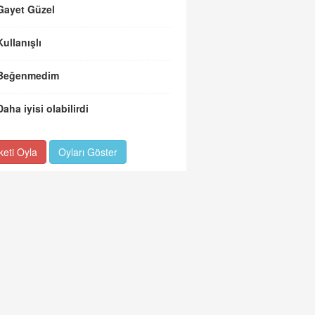
Gayet Güzel
Kullanışlı
Beğenmedim
Daha iyisi olabilirdi
keti Oyla
Oyları Göster