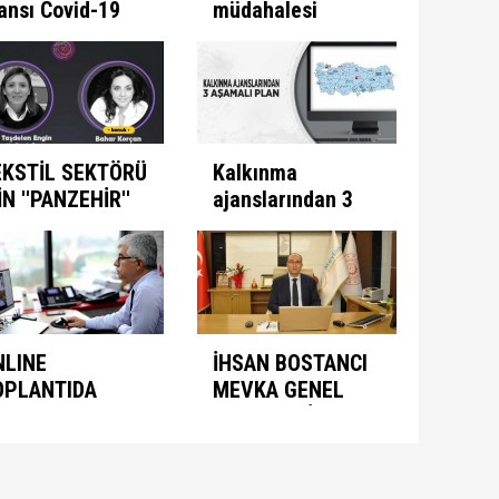
ansı Covid-19
müdahalesi
e Mücadele
ülkeye
ogramını İlan
kazandırıyor
ti
EKSTİL SEKTÖRÜ
Kalkınma
İN ''PANZEHİR''
ajanslarından 3
ULUNDU
aşamalı plan
NLINE
İHSAN BOSTANCI
OPLANTIDA
MEVKA GENEL
NIMASYON
SEKRETERİ
ONUŞULDU
OLARAK ATANDI