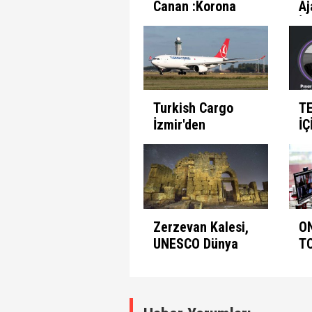
Canan :Korona
Aj
Günlerinde
İl
İnsanın Fabrika
Pr
Ayarları
Et
Turkish Cargo
T
İzmir'den
İÇ
seferlerine
B
başlıyor
Zerzevan Kalesi,
O
UNESCO Dünya
T
Mirası Listesinde
A
K