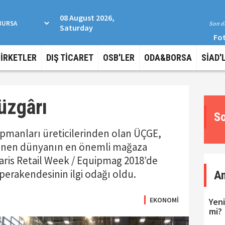
08 August 2026,
Son da
Saturday
Fot
ŞİRKETLER
DIŞ TİCARET
OSB'LER
ODA&BORSA
SİAD'
üzgârı
So
pmanları üreticilerinden olan ÜÇGE,
enlenen dünyanın en önemli mağaza
aris Retail Week / Equipmag 2018’de
 perakendesinin ilgi odağı oldu.
A
EKONOMİ
Yeni
mi?