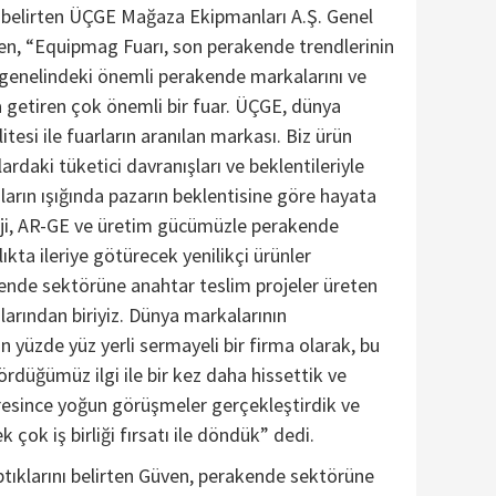
i belirten ÜÇGE Mağaza Ekipmanları A.Ş. Genel
n, “Equipmag Fuarı, son perakende trendlerinin
genelindeki önemli perakende markalarını ve
a getiren çok önemli bir fuar. ÜÇGE, dünya
itesi ile fuarların aranılan markası. Biz ürün
rdaki tüketici davranışları ve beklentileriyle
maların ışığında pazarın beklentisine göre hayata
oji, AR-GE ve üretim gücümüzle perakende
kta ileriye götürecek yenilikçi ürünler
kende sektörüne anahtar teslim projeler üreten
larından biriyiz. Dünya markalarının
 yüzde yüz yerli sermayeli bir firma olarak, bu
düğümüz ilgi ile bir kez daha hissettik ve
resince yoğun görüşmeler gerçekleştirdik ve
 çok iş birliği fırsatı ile döndük” dedi.
ptıklarını belirten Güven, perakende sektörüne