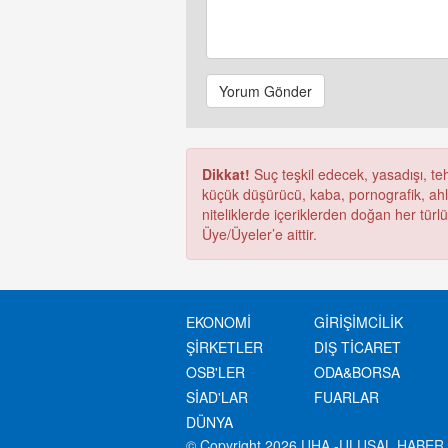
Yorum Gönder
Dikkat!
Suç teşkil edecek, yasadışı, tehd
küçük düşürücü, kaba, pornografik, ahlak
niteliklerde içeriklerden doğan her türl
Üye/Üyeler’e aittir.
EKONOMİ
GİRİŞİMCİLİK
ŞİRKETLER
DIŞ TİCARET
OSB'LER
ODA&BORSA
SİAD'LAR
FUARLAR
DÜNYA
© Copyright 2026 UHA -ULUSAL HABER