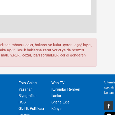
itkar, rahatsız edici, hakaret ve küfür içeren, aşağılayıcı,
a aykırı, kişilik haklarına zarar verici ya da benzeri
ü mali, hukuki, cezai, idari sorumluluk içeriği gönderen
Sitemiz
Foto Galeri
Web TV
saklıdı
Yazarlar
Kurumlar Rehberi
kullanı
Biyografiler
İlanlar
RSS
Sitene Ekle
Gizlilik Politikası
Künye
İletişim