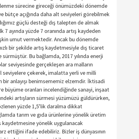
lenme sürecine gireceği önümüzdeki dönemde
 ve bütçe açığında daha alt seviyeleri görebilmek
ldığımız güçlü desteği dış talepten de almak
ilk 7 ayında yüzde 7 oranında artış kaydeden
ilişkin umut vermektedir. Ancak bu dönemde
hızlı bir şekilde artış kaydetmesiyle dış ticaret
 sürmüştür. Bu bağlamda, 2017 yılında enerji
olar seviyesinde gerçekleşen ara malların
 seviyelere çekerek, imalatta yerli ve milli
 bir anlayışı benimsememiz elzemdir. İktisadi
öre büyüme oranları incelendiğinde sanayi, inşaat
ündeki artışların sürmesi yüzümüzü güldürürken,
zlenen yüzde 1,5’lik daralma dikkat
lamda tarım ve gıda ürünlerine yönelik üretim
tış kaydetmesine yönelik uygulanacak
 arz ettiğini ifade edebiliriz. Bizler iş dünyasının