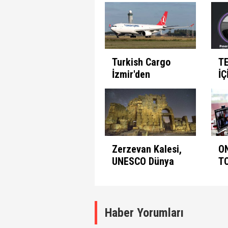
İnsanın Fabrika
Pr
Ayarları
Et
Turkish Cargo
T
İzmir'den
İÇ
seferlerine
B
başlıyor
Zerzevan Kalesi,
O
UNESCO Dünya
T
Mirası Listesinde
A
K
Haber Yorumları