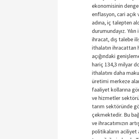
ekonomisinin denge
enflasyon, cari açık
adına, iç talepten a
durumundayız. Yılın 
ihracat, dış talebe 
ithalatın ihracattan 
açığındaki genişleme
hariç 134,3 milyar d
ithalatını daha makul
üretimi merkeze alan
faaliyet kollarına g
ve hizmetler sektör
tarım sektöründe gö
çekmektedir. Bu bağ
ve ihracatımızın ar
politikaların aciliyet