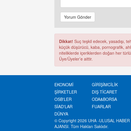
Yorum Gönder
Dikkat!
Suç teşkil edecek, yasadışı, tehd
küçük düşürücü, kaba, pornografik, ahlak
niteliklerde içeriklerden doğan her türl
Üye/Üyeler’e aittir.
EKONOMİ
GİRİŞİMCİLİK
ŞİRKETLER
DIŞ TİCARET
OSB'LER
ODA&BORSA
SİAD'LAR
FUARLAR
DÜNYA
© Copyright 2026 UHA -ULUSAL HABER
AJANSI. Tüm Hakları Saklıdır.