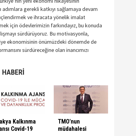
 Türkiye’nin yeni ekonomi hikayesinin
ı adımlara gerekli katkıyı sağlamaya devam
çlendirmek ve ihracata yönelik imalat
rmek için ödevlerimizin farkındayız, bu konuda
lışmayı sürdürüyoruz. Bu motivasyonla,
iye ekonomisinin önümüzdeki dönemde de
ormansını sürdüreceğine olan inancımızı
 HABERİ
akya Kalkınma
TMO'nun
ansı Covid-19
müdahalesi
e Mücadele
ülkeye