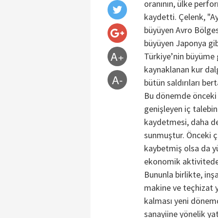
oranının, ülke perfo
kaydetti. Çelenk, "
büyüyen Avro Bölges
büyüyen Japonya gib
A+
Türkiye’nin büyüme 
kaynaklanan kur dal
A-
bütün saldırıları be
Bu dönemde önceki y
genişleyen iç talebin
kaydetmesi, daha de
sunmuştur. Önceki çe
kaybetmiş olsa da yü
ekonomik aktivitedek
Bununla birlikte, inş
makine ve teçhizat y
kalması yeni dönemd
sanayiine yönelik ya