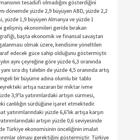
rmansının tesadüfi olmadığını gösterdiğini
Aynı dönemde yüzde 2,9 büyüyen ABD, yüzde 2,2
i, yüzde 1,9 büyüyen Almanya ve yüzde 1
i gelişmiş ekonomileri geride bırakan
grafiği, başta ekonomik ve finansal savaştan
galanması olmak üzere, kendisine yöneltilen
rtaraf edecek güce sahip olduğunu göstermiştir.
ılın aynı çeyreğine göre yüzde 6,3 oranında
 yanı sıra dış talebin de yüzde 4,5 oranında artış
ngeli bir büyüme adına olumlu bir tablo
yrekteki artışa nazaran bir miktar ivme
zde 3,9’la yatırımlardaki artışın sürmesi,
i canlılığın sürdüğüne işaret etmektedir.
aat yatırımlarındaki yüzde 6,6’lık artışa karşın
atırımlarındaki artışın yüzde 0,6 seviyesinde
e Türkiye ekonomisinin önceliğinin imalat
tırımlar olması gerektiğini göstermiştir. Türkiye