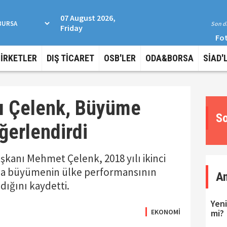
07 August 2026,
Son da
Friday
Fot
ŞİRKETLER
DIŞ TİCARET
OSB'LER
ODA&BORSA
SİAD'
ı Çelenk, Büyüme
So
ğerlendirdi
kanı Mehmet Çelenk, 2018 yılı ikinci
da büyümenin ülke performansının
A
dığını kaydetti.
Yeni
EKONOMİ
mi?