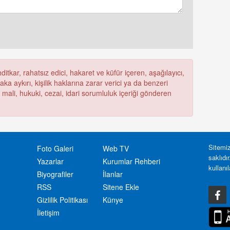
itkar, rahatsız edici, hakaret ve küfür içeren, aşağılayıcı,
a aykırı, kişilik haklarına zarar verici ya da benzeri
ü mali, hukuki, cezai, idari sorumluluk içeriği gönderen
Sitemiz
Foto Galeri
Web TV
saklıdı
Yazarlar
Kurumlar Rehberi
kullanı
Biyografiler
İlanlar
RSS
Sitene Ekle
Gizlilik Politikası
Künye
İletişim