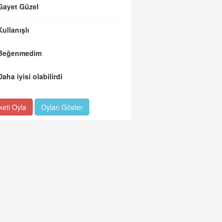
Gayet Güzel
Kullanışlı
Beğenmedim
Daha iyisi olabilirdi
keti Oyla
Oyları Göster