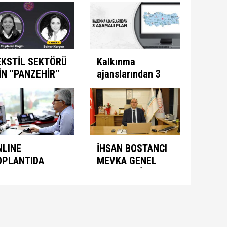
ogramını İlan
kazandırıyor
ti
EKSTİL SEKTÖRÜ
Kalkınma
İN ''PANZEHİR''
ajanslarından 3
ULUNDU
aşamalı plan
NLINE
İHSAN BOSTANCI
OPLANTIDA
MEVKA GENEL
NIMASYON
SEKRETERİ
ONUŞULDU
OLARAK ATANDI