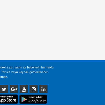
deki yazı, resim ve haberlerin her hakkı
r. İzinsiz veya kaynak gösterilmeden
lamaz.