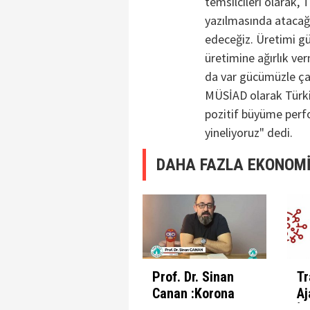
temsilcileri olarak,
yazılmasında atacağ
edeceğiz. Üretimi gü
üretimine ağırlık ve
da var gücümüzle ça
MÜSİAD olarak Türk
pozitif büyüme perf
yineliyoruz" dedi.
DAHA FAZLA EKONOMİ
Prof. Dr. Sinan
Tr
Canan :Korona
Aj
Günlerinde
İl