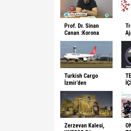
Prof. Dr. Sinan
Tr
Canan :Korona
Aj
Günlerinde
İl
İnsanın Fabrika
Pr
Ayarları
Et
Turkish Cargo
T
İzmir'den
İÇ
seferlerine
B
başlıyor
Zerzevan Kalesi,
O