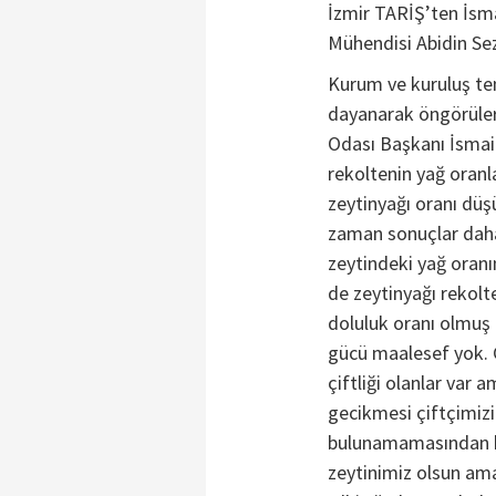
İzmir TARİŞ’ten İsma
Mühendisi Abidin Sez
Kurum ve kuruluş tem
dayanarak öngörüler
Odası Başkanı İsmail
rekoltenin yağ oranl
zeytinyağı oranı düş
zaman sonuçlar daha
zeytindeki yağ oranı
de zeytinyağı rekolt
doluluk oranı olmuş 
gücü maalesef yok. Ç
çiftliği olanlar var 
gecikmesi çiftçimiz
bulunamamasından kay
zeytinimiz olsun am