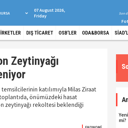
07 August 2026,
Son da
Friday
Fot
ŞİRKETLER
DIŞ TİCARET
OSB'LER
ODA&BORSA
SİAD'
on Zeytinyağı
So
eniyor
 temsilcilerinin katılımıyla Milas Ziraat
n toplantıda, önümüzdeki hasat
A
n zeytinyağı rekoltesi beklendiği
Yeni
mi?
EKONOMİ