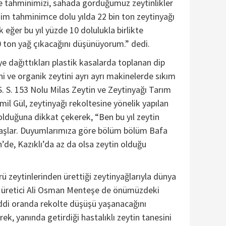
te tahminimizi, sahada gördüğümüz zeytinlikler
nim tahminimce dolu yılda 22 bin ton zeytinyağı
eğer bu yıl yüzde 10 dolulukla birlikte
 ton yağ çıkacağını düşünüyorum.” dedi.
 dağıttıkları plastik kasalarda toplanan dip
ini ve organik zeytini ayrı ayrı makinelerde sıkım
 S. S. 153 Nolu Milas Zeytin ve Zeytinyağı Tarım
mil Gül, zeytinyağı rekoltesine yönelik yapılan
lduğuna dikkat çekerek, “Ben bu yıl zeytin
şlar. Duyumlarımıza göre bölüm bölüm Bafa
’de, Kazıklı’da az da olsa zeytin olduğu
ü zeytinlerinden ürettiği zeytinyağlarıyla dünya
n üretici Ali Osman Menteşe de önümüzdeki
di oranda rekolte düşüşü yaşanacağını
k, yanında getirdiği hastalıklı zeytin tanesini