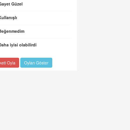
Gayet Güzel
Kullanışlı
Beğenmedim
Daha iyisi olabilirdi
keti Oyla
Oyları Göster