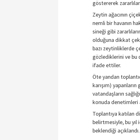
göstererek zararlılar
Zeytin ağacının çi
nemli bir havanın ha
sineği gibi zararlıla
olduğuna dikkat çek
bazı zeytinliklerde ç
gözlediklerini ve bu
ifade ettiler.
Öte yandan toplantıd
karışım) yapanların
vatandaşların sağlığı
konuda denetimleri a
Toplantıya katılan d
belirtmesiyle, bu yıl
beklendiği açıklandı.