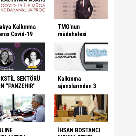
akya Kalkınma
TMO'nun
ansı Covid-19
müdahalesi
e Mücadele
ülkeye
ogramını İlan
kazandırıyor
ti
EKSTİL SEKTÖRÜ
Kalkınma
İN ''PANZEHİR''
ajanslarından 3
ULUNDU
aşamalı plan
NLINE
İHSAN BOSTANCI