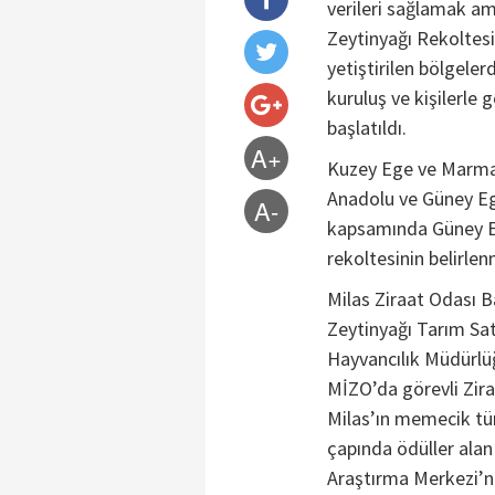
verileri sağlamak am
Zeytinyağı Rekoltes
yetiştirilen bölgeler
kuruluş ve kişilerle 
başlatıldı.
A+
Kuzey Ege ve Marmar
Anadolu ve Güney Eg
A-
kapsamında Güney Eg
rekoltesinin belirlen
Milas Ziraat Odası Ba
Zeytinyağı Tarım Sat
Hayvancılık Müdürlü
MİZO’da görevli Zir
Milas’ın memecik tür
çapında ödüller alan
Araştırma Merkezi’n