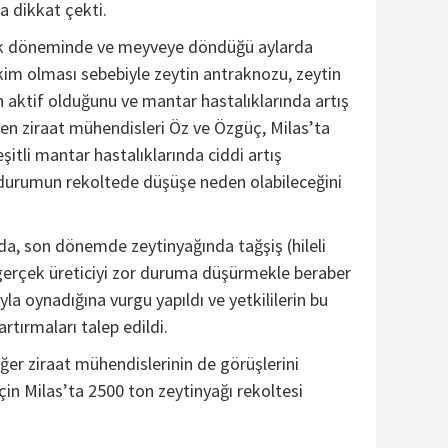
a dikkat çekti.
çek döneminde ve meyveye döndüğü aylarda
kim olması sebebiyle zeytin antraknozu, zeytin
rın aktif olduğunu ve mantar hastalıklarında artış
en ziraat mühendisleri Öz ve Özgüç, Milas’ta
eşitli mantar hastalıklarında ciddi artış
 durumun rekoltede düşüşe neden olabileceğini
a, son dönemde zeytinyağında tağşiş (hileli
 gerçek üreticiyi zor duruma düşürmekle beraber
yla oynadığına vurgu yapıldı ve yetkililerin bu
rtırmaları talep edildi.
iğer ziraat mühendislerinin de görüşlerini
 için Milas’ta 2500 ton zeytinyağı rekoltesi