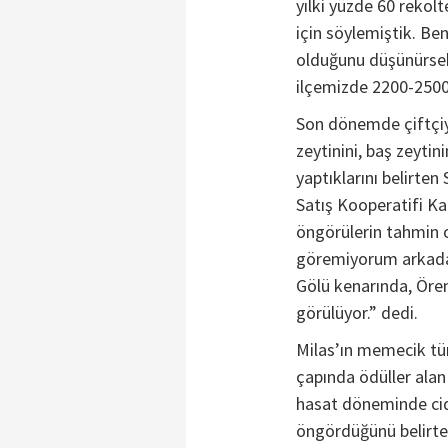
yılki yüzde 60 rekol
için söylemiştik. Be
olduğunu düşünürsek 
ilçemizde 2200-2500
Son dönemde çiftçiye
zeytinini, baş zeytin
yaptıklarını belirten
Satış Kooperatifi Ka
öngörülerin tahmin o
göremiyorum arkada
Gölü kenarında, Ören
görülüyor.” dedi.
Milas’ın memecik tür
çapında ödüller ala
hasat döneminde cid
öngördüğünü belirtere