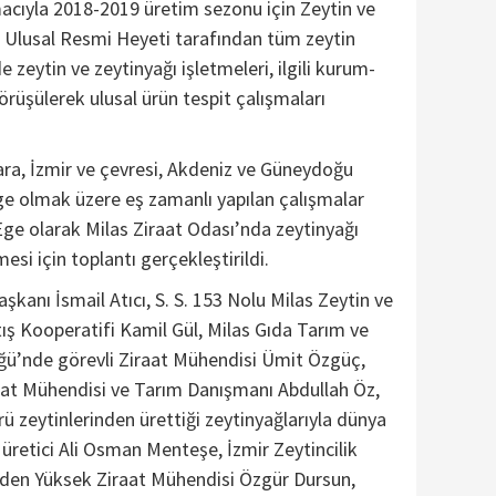
acıyla 2018-2019 üretim sezonu için Zeytin ve
i Ulusal Resmi Heyeti tarafından tüm zeytin
de zeytin ve zeytinyağı işletmeleri, ilgili kurum-
görüşülerek ulusal ürün tespit çalışmaları
a, İzmir ve çevresi, Akdeniz ve Güneydoğu
e olmak üzere eş zamanlı yapılan çalışmalar
e olarak Milas Ziraat Odası’nda zeytinyağı
mesi için toplantı gerçekleştirildi.
şkanı İsmail Atıcı, S. S. 153 Nolu Milas Zeytin ve
ış Kooperatifi Kamil Gül, Milas Gıda Tarım ve
ğü’nde görevli Ziraat Mühendisi Ümit Özgüç,
aat Mühendisi ve Tarım Danışmanı Abdullah Öz,
ü zeytinlerinden ürettiği zeytinyağlarıyla dünya
 üretici Ali Osman Menteşe, İzmir Zeytincilik
den Yüksek Ziraat Mühendisi Özgür Dursun,