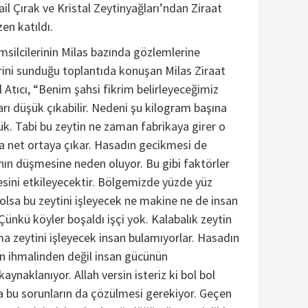
il Çırak ve Kristal Zeytinyağları’ndan Ziraat
en katıldı.
silcilerinin Milas bazında gözlemlerine
ini sunduğu toplantıda konuşan Milas Ziraat
 Atıcı, “Benim şahsi fikrim belirleyeceğimiz
arı düşük çıkabilir. Nedeni şu kilogram başına
ük. Tabi bu zeytin ne zaman fabrikaya girer o
 net ortaya çıkar. Hasadın gecikmesi de
nın düşmesine neden oluyor. Bu gibi faktörler
esini etkileyecektir. Bölgemizde yüzde yüz
olsa bu zeytini işleyecek ne makine ne de insan
ünkü köyler boşaldı işçi yok. Kalabalık zeytin
ama zeytini işleyecek insan bulamıyorlar. Hasadın
in ihmalinden değil insan gücünün
naklanıyor. Allah versin isteriz ki bol bol
a bu sorunların da çözülmesi gerekiyor. Geçen