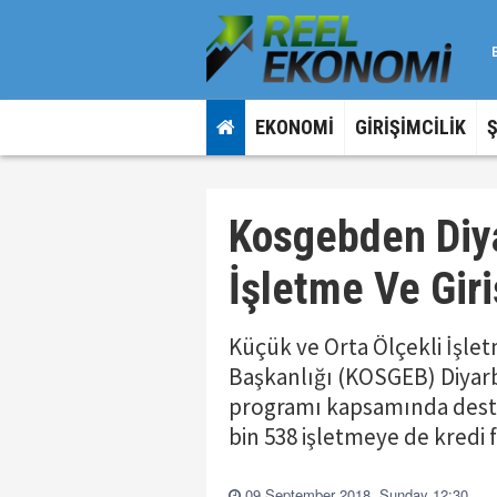
EKONOMİ
GİRİŞİMCİLİK
Kosgebden Diya
İşletme Ve Gir
Küçük ve Orta Ölçekli İşle
Başkanlığı (KOSGEB) Diyarba
programı kapsamında destek
bin 538 işletmeye de kredi 
09 September 2018, Sunday 12:30