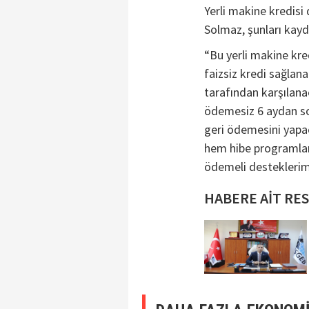
Yerli makine kredisi
Solmaz, şunları kayd
“Bu yerli makine kre
faizsiz kredi sağlan
tarafından karşılana
ödemesiz 6 aydan so
geri ödemesini yapac
hem hibe programları
ödemeli desteklerimi
HABERE AİT RE