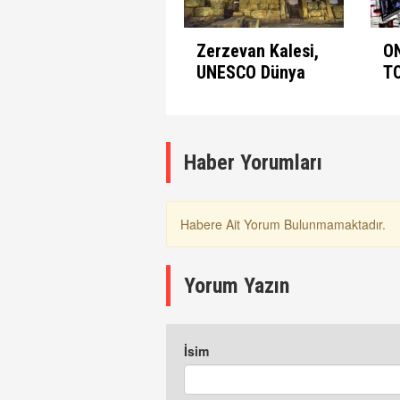
Zerzevan Kalesi,
O
UNESCO Dünya
T
Mirası Listesinde
A
K
Haber Yorumları
Habere Ait Yorum Bulunmamaktadır.
Yorum Yazın
İsim