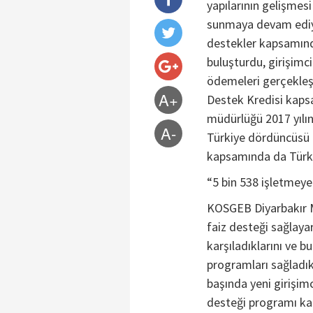
yapılarının gelişmes
sunmaya devam ediy
destekler kapsamında 
buluşturdu, girişim
ödemeleri gerçekleşt
A+
Destek Kredisi kapsam
müdürlüğü 2017 yılı
A-
Türkiye dördüncüsü 
kapsamında da Türkiy
“5 bin 538 işletmeye
KOSGEB Diyarbakır M
faiz desteği sağlayar
karşıladıklarını ve b
programları sağladık
başında yeni girişim
desteği programı ka