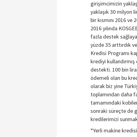
girişimcimizin yakla
yaklaşık 30 milyon l
bir kısmını 2016 ve 2
2016 yılında KOSGEB 
fazla destek sağlaya
yüzde 35 arttırdık ve
Kredisi Programı ka
krediyi kullandırmış o
destekti. 100 bin li
ödemeli olan bu kred
olarak biz yine Türkiy
toplamından daha faz
tamamındaki kobiler
sonraki süreçte de g
kredilerimizi sunma
“Yerli makine kredis