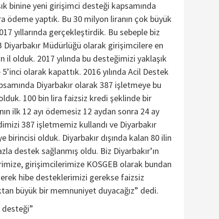
şık binine yeni girişimci desteği kapsamında
ira ödeme yaptık. Bu 30 milyon liranın çok büyük
017 yıllarında gerçekleştirdik. Bu sebeple biz
Diyarbakır Müdürlüğü olarak girişimcilere en
n il olduk. 2017 yılında bu desteğimizi yaklaşık
 5’inci olarak kapattık. 2016 yılında Acil Destek
psamında Diyarbakır olarak 387 işletmeye bu
lduk. 100 bin lira faizsiz kredi şeklinde bir
ranın ilk 12 ayı ödemesiz 12 aydan sonra 24 ay
imizi 387 işletmemiz kullandı ve Diyarbakır
e birincisi olduk. Diyarbakır dışında kalan 80 ilin
la destek sağlanmış oldu. Biz Diyarbakır’ın
imize, girişimcilerimize KOSGEB olarak bundan
erek hibe desteklerimizi gerekse faizsiz
ktan büyük bir memnuniyet duyacağız” dedi.
i desteği”