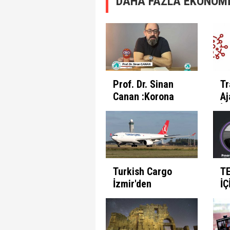
DAHA FAZLA EKONOMİ
Prof. Dr. Sinan
Tr
Canan :Korona
Aj
Günlerinde
İl
İnsanın Fabrika
Pr
Ayarları
Et
Turkish Cargo
T
İzmir'den
İÇ
seferlerine
B
başlıyor