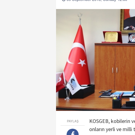
KOSGEB, kobilerin ve
PAYLAŞ
onların yerli ve milli