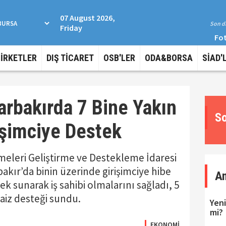
07 August 2026,
Son da
Friday
Fot
ŞİRKETLER
DIŞ TİCARET
OSB'LER
ODA&BORSA
SİAD'
rbakırda 7 Bine Yakın
So
işimciye Destek
tmeleri Geliştirme ve Destekleme İdaresi
kır’da binin üzerinde girişimciye hibe
A
 sunarak iş sahibi olmalarını sağladı, 5
faiz desteği sundu.
Yeni
mi?
EKONOMİ