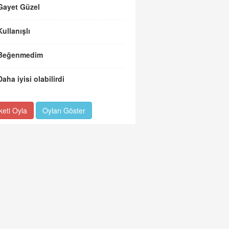
Gayet Güzel
Kullanışlı
Beğenmedim
Daha iyisi olabilirdi
keti Oyla
Oyları Göster