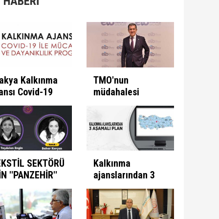
 HABERİ
akya Kalkınma
TMO'nun
ansı Covid-19
müdahalesi
e Mücadele
ülkeye
ogramını İlan
kazandırıyor
ti
EKSTİL SEKTÖRÜ
Kalkınma
İN ''PANZEHİR''
ajanslarından 3
ULUNDU
aşamalı plan