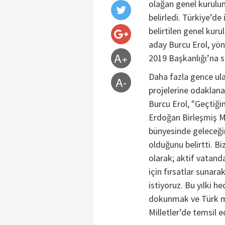
olağan genel kurulu
belirledi. Türkiye’de
belirtilen genel kur
aday Burcu Erol, yön
A+
2019 Başkanlığı’na se
Daha fazla gence ul
A-
projelerine odaklanac
Burcu Erol, "Geçtiğ
Erdoğan Birleşmiş M
bünyesinde geleceğimi
olduğunu belirtti. B
olarak; aktif vatanda
için fırsatlar sunar
istiyoruz. Bu yılki 
dokunmak ve Türk ma
Milletler’de temsil e