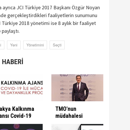
a ayrıca JCI Türkiye 2017 Başkanı Özgür Noyan
çinde gerçekleştirdikleri faaliyetlerin sunumunu
I Türkiye 2018 yönetimi ise 8 aylık bir faaliyet
 paylaştı.
i
Yeni
Yönetimini
Seçti
 HABERİ
akya Kalkınma
TMO'nun
ansı Covid-19
müdahalesi
e Mücadele
ülkeye
ogramını İlan
kazandırıyor