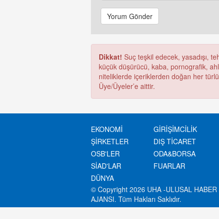
Yorum Gönder
Dikkat!
Suç teşkil edecek, yasadışı, tehd
küçük düşürücü, kaba, pornografik, ahlak
niteliklerde içeriklerden doğan her türl
Üye/Üyeler’e aittir.
EKONOMİ
GİRİŞİMCİLİK
ŞİRKETLER
DIŞ TİCARET
OSB'LER
ODA&BORSA
SİAD'LAR
FUARLAR
DÜNYA
© Copyright 2026 UHA -ULUSAL HABER
AJANSI. Tüm Hakları Saklıdır.