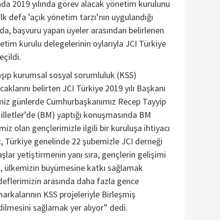
nda 2019 yılında görev alacak yönetim kurulunu
 ilk defa ’açık yönetim tarzı’nın uygulandığı
ulda, başvuru yapan üyeler arasından belirlenen
etim kurulu delegelerinin oylarıyla JCI Türkiye
çildi.
aşıp kurumsal sosyal sorumluluk (KSS)
aklarını belirten JCI Türkiye 2019 yılı Başkanı
imiz günlerde Cumhurbaşkanımız Recep Tayyip
illetler’de (BM) yaptığı konuşmasında BM
z olan gençlerimizle ilgili bir kuruluşa ihtiyacı
iz, Türkiye genelinde 22 şubemizle JCI derneği
şlar yetiştirmenin yanı sıra, gençlerin gelişimi
ak, ülkemizin büyümesine katkı sağlamak
hedeflerimizin arasında daha fazla gence
rkalarının KSS projeleriyle Birleşmiş
dilmesini sağlamak yer alıyor” dedi.