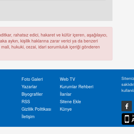
itkar, rahatsız edici, hakaret ve küfür içeren, aşağılayıcı,
a aykırı, kişilik haklarına zarar verici ya da benzeri
ü mali, hukuki, cezai, idari sorumluluk içeriği gönderen
Sitemiz
Foto Galeri
Web TV
saklıdı
Yazarlar
Kurumlar Rehberi
kullanı
Biyografiler
İlanlar
RSS
Sitene Ekle
Gizlilik Politikası
Künye
İletişim