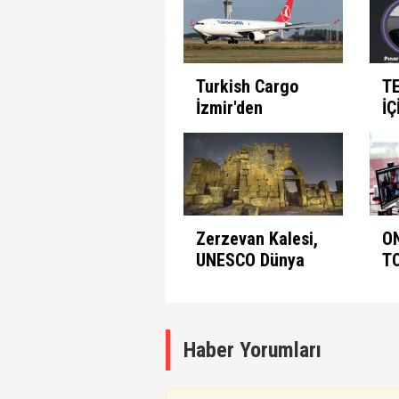
Ayarları
Et
Turkish Cargo
T
İzmir'den
İÇ
seferlerine
B
başlıyor
Zerzevan Kalesi,
O
UNESCO Dünya
T
Mirası Listesinde
A
K
Haber Yorumları