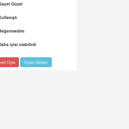
Gayet Güzel
Kullanışlı
Beğenmedim
Daha iyisi olabilirdi
keti Oyla
Oyları Göster