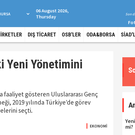
06 August 2026,
Son da
Thursday
Fot
ŞİRKETLER
DIŞ TİCARET
OSB'LER
ODA&BORSA
SİAD'
i Yeni Yönetimini
So
a faaliyet gösteren Uluslararası Genç
neği, 2019 yılında Türkiye’de görev
A
lerini seçti.
Yeni
EKONOMİ
mi?