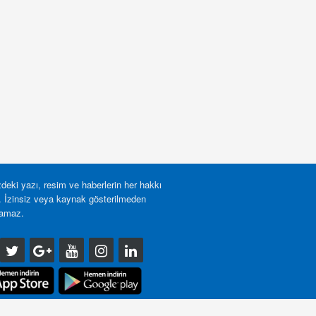
deki yazı, resim ve haberlerin her hakkı
r. İzinsiz veya kaynak gösterilmeden
lamaz.