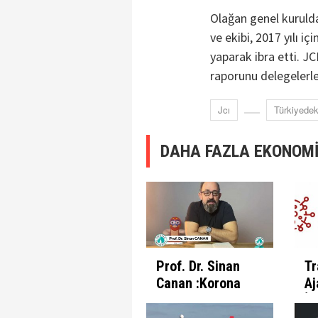
Olağan genel kuruld
ve ekibi, 2017 yılı i
yaparak ibra etti. JC
raporunu delegelerle
Jcı
Türkiyedek
DAHA FAZLA EKONOMİ
Prof. Dr. Sinan
Tr
Canan :Korona
Aj
Günlerinde
İl
İnsanın Fabrika
Pr