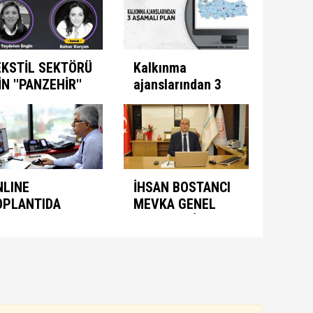
ti
EKSTİL SEKTÖRÜ
Kalkınma
İN ''PANZEHİR''
ajanslarından 3
ULUNDU
aşamalı plan
NLINE
İHSAN BOSTANCI
OPLANTIDA
MEVKA GENEL
NIMASYON
SEKRETERİ
ONUŞULDU
OLARAK ATANDI