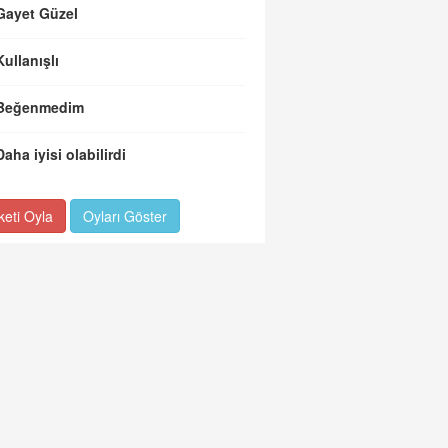
Gayet Güzel
Kullanışlı
Beğenmedim
Daha iyisi olabilirdi
keti Oyla
Oyları Göster