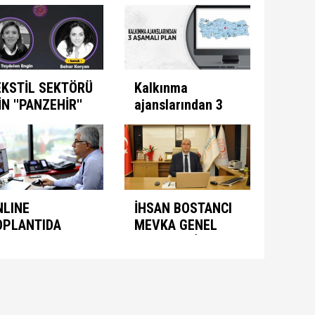
e Mücadele
ülkeye
ogramını İlan
kazandırıyor
ti
EKSTİL SEKTÖRÜ
Kalkınma
İN ''PANZEHİR''
ajanslarından 3
ULUNDU
aşamalı plan
NLINE
İHSAN BOSTANCI
OPLANTIDA
MEVKA GENEL
NIMASYON
SEKRETERİ
ONUŞULDU
OLARAK ATANDI