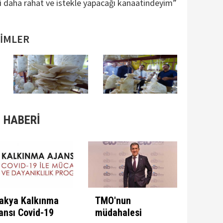
işi daha rahat ve istekle yapacağı kanaatindeyim”
SİMLER
 HABERİ
akya Kalkınma
TMO'nun
ansı Covid-19
müdahalesi