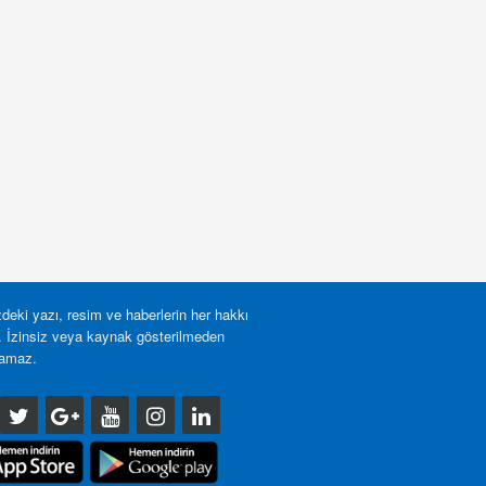
deki yazı, resim ve haberlerin her hakkı
r. İzinsiz veya kaynak gösterilmeden
lamaz.