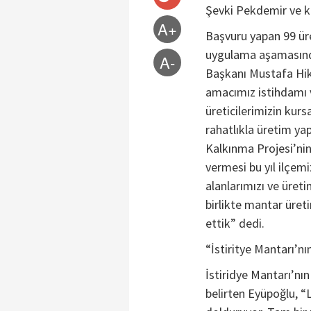
Şevki Pekdemir ve ku
A+
Başvuru yapan 99 üret
uygulama aşamasında
A-
Başkanı Mustafa Hik
amacımız istihdamı v
üreticilerimizin kur
rahatlıkla üretim ya
Kalkınma Projesi’ni
vermesi bu yıl ilçem
alanlarımızı ve üret
birlikte mantar üreti
ettik” dedi.
“İstiritye Mantarı’nı
İstiridye Mantarı’nı
belirten Eyüpoğlu, “L