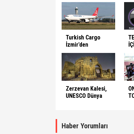
Günlerinde
İl
İnsanın Fabrika
Pr
Ayarları
Et
Turkish Cargo
T
İzmir'den
İÇ
seferlerine
B
başlıyor
Zerzevan Kalesi,
O
UNESCO Dünya
T
Mirası Listesinde
A
K
Haber Yorumları