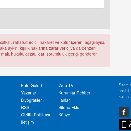
itkar, rahatsız edici, hakaret ve küfür içeren, aşağılayıcı,
a aykırı, kişilik haklarına zarar verici ya da benzeri
ü mali, hukuki, cezai, idari sorumluluk içeriği gönderen
Sitemiz
Foto Galeri
Web TV
saklıdı
Yazarlar
Kurumlar Rehberi
kullanı
Biyografiler
İlanlar
RSS
Sitene Ekle
Gizlilik Politikası
Künye
İletişim