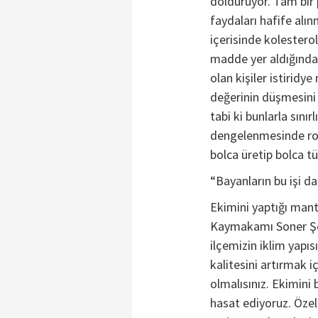
dolduruyor. Tam bir 
faydaları hafife al
içerisinde kolestero
madde yer aldığından
olan kişiler istiridy
değerinin düşmesini s
tabi ki bunlarla sınır
dengelenmesinde rol 
bolca üretip bolca tü
“Bayanların bu işi d
Ekimini yaptığı man
Kaymakamı Soner Şen
ilçemizin iklim yapı
kalitesini artırmak i
olmalısınız. Ekimini
hasat ediyoruz. Özell