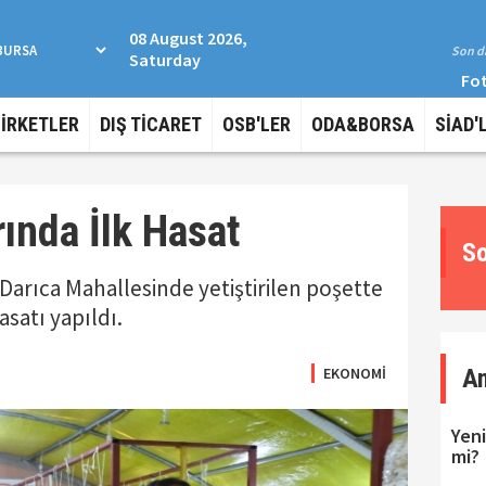
08 August 2026,
Son da
Saturday
Fot
ŞİRKETLER
DIŞ TİCARET
OSB'LER
ODA&BORSA
SİAD'
rında İlk Hasat
So
Darıca Mahallesinde yetiştirilen poşette
asatı yapıldı.
EKONOMİ
A
Yeni
mi?