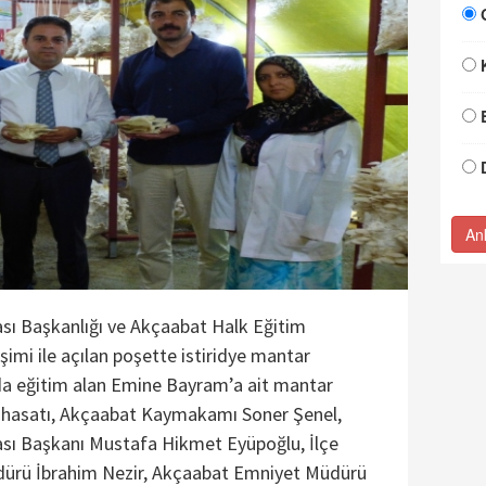
An
sı Başkanlığı ve Akçaabat Halk Eğitim
şimi ile açılan poşette istiridye mantar
unda eğitim alan Emine Bayram’a ait mantar
lk hasatı, Akçaabat Kaymakamı Soner Şenel,
sı Başkanı Mustafa Hikmet Eyüpoğlu, İlçe
ürü İbrahim Nezir, Akçaabat Emniyet Müdürü