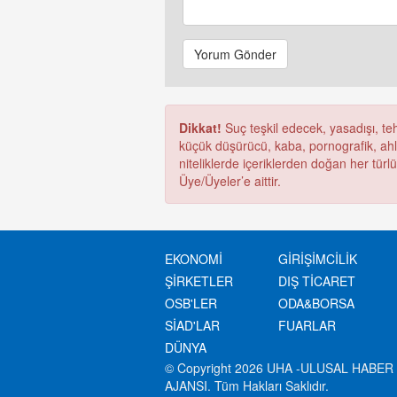
Yorum Gönder
Dikkat!
Suç teşkil edecek, yasadışı, tehd
küçük düşürücü, kaba, pornografik, ahlak
niteliklerde içeriklerden doğan her türl
Üye/Üyeler’e aittir.
EKONOMİ
GİRİŞİMCİLİK
ŞİRKETLER
DIŞ TİCARET
OSB'LER
ODA&BORSA
SİAD'LAR
FUARLAR
DÜNYA
© Copyright 2026 UHA -ULUSAL HABER
AJANSI. Tüm Hakları Saklıdır.