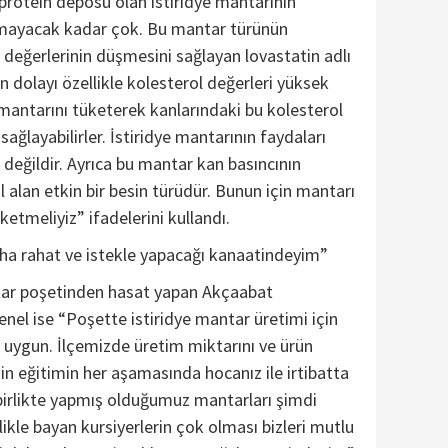
protein deposu olan istiridye mantarının
ınmayacak kadar çok. Bu mantar türünün
l değerlerinin düşmesini sağlayan lovastatin adlı
 dolayı özellikle kolesterol değerleri yüksek
e mantarını tüketerek kanlarındaki bu kolesterol
ağlayabilirler. İstiridye mantarının faydaları
lı değildir. Ayrıca bu mantar kan basıncının
alan etkin bir besin türüdür. Bunun için mantarı
ketmeliyiz” ifadelerini kullandı.
aha rahat ve istekle yapacağı kanaatindeyim”
tar poşetinden hasat yapan Akçaabat
el ise “Poşette istiridye mantar üretimi için
sı uygun. İlçemizde üretim miktarını ve ürün
çin eğitimin her aşamasında hocanız ile irtibatta
 birlikte yapmış olduğumuz mantarları şimdi
ikle bayan kursiyerlerin çok olması bizleri mutlu