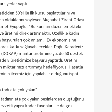
rsiyerler yaptı.
iciden 50’si ile ilk kursu başlattılarını ve
 olduklarını söyleyen Akçaabat Ziraat Odası
met Eyüpoğlu, “Bu kursları düzenlemekteki
e üretimi direk artırmaktır. Özellikle kadın
sa başvuruları çok anlamlı. Ev ekonomisine
parak katkı sağlayabilecekler. Doğu Karadeniz
n (DOKAP) mantar üretimine yüzde 50 destek
izde 8 üreticimize başvuru yaptırdı. Üretim
im miktarımızı artırmayı hedefliyoruz. Hasatla
minin ilçemiz için yapılabilir olduğunu ispat
n tadı ete çok yakın”
n tadının ete çok yakın besinlerden oluştuğunu
ezzetli yapısı kadar faydaları ile de göz