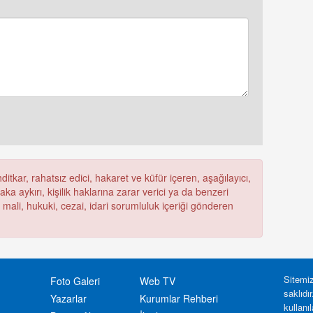
itkar, rahatsız edici, hakaret ve küfür içeren, aşağılayıcı,
a aykırı, kişilik haklarına zarar verici ya da benzeri
ü mali, hukuki, cezai, idari sorumluluk içeriği gönderen
Sitemiz
Foto Galeri
Web TV
saklıdı
Yazarlar
Kurumlar Rehberi
kullanı