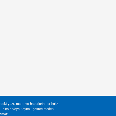
deki yazı, resim ve haberlerin her hakkı
r. İzinsiz veya kaynak gösterilmeden
lamaz.