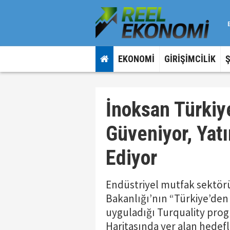
EKONOMİ
GİRİŞİMCİLİK
İnoksan Türki
Güveniyor, Yat
Ediyor
Endüstriyel mutfak sektör
Bakanlığı’nın “Türkiye’de
uyguladığı Turquality progr
Haritasında yer alan hedefl