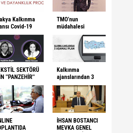
akya Kalkınma
TMO'nun
ansı Covid-19
müdahalesi
e Mücadele
ülkeye
ogramını İlan
kazandırıyor
ti
EKSTİL SEKTÖRÜ
Kalkınma
İN ''PANZEHİR''
ajanslarından 3
ULUNDU
aşamalı plan
NLINE
İHSAN BOSTANCI
OPLANTIDA
MEVKA GENEL