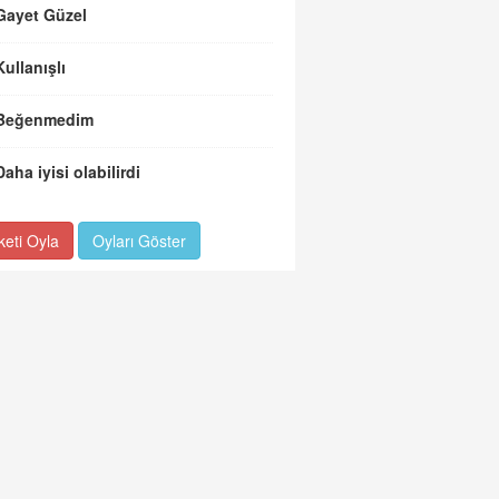
Gayet Güzel
Kullanışlı
Beğenmedim
Daha iyisi olabilirdi
keti Oyla
Oyları Göster