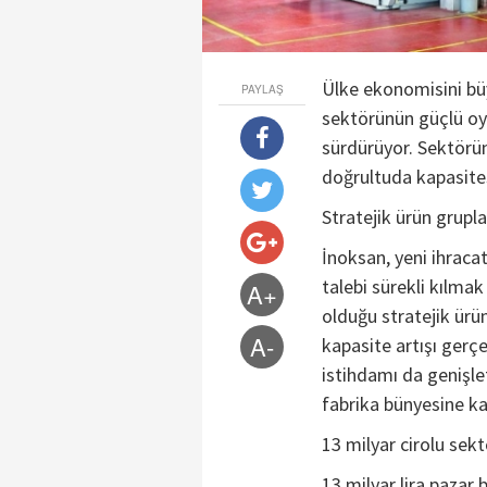
Ülke ekonomisini bü
PAYLAŞ
sektörünün güçlü oyu
sürdürüyor. Sektörü
doğrultuda kapasitesi
Stratejik ürün grupl
İnoksan, yeni ihraca
talebi sürekli kılmak
A+
olduğu stratejik ürü
A-
kapasite artışı gerçe
istihdamı da genişle
fabrika bünyesine ka
13 milyar cirolu sekt
13 milyar lira pazar