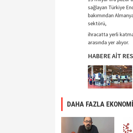
sağlayan Türkiye End
bakımından Almanya’
sektörü,
ihracatta yerli katm
arasında yer alıyor.
HABERE AİT RE
DAHA FAZLA EKONOMİ