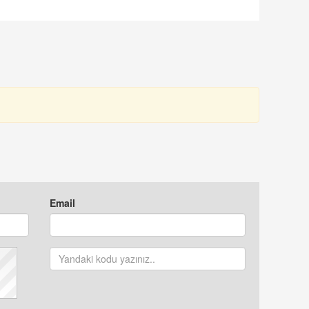
NIMASYON
SEKRETERİ
ONUŞULDU
OLARAK ATANDI
Email