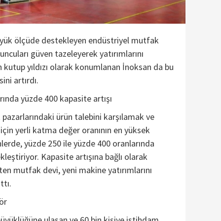
yük ölçüde destekleyen endüstriyel mutfak
ncuları güven tazeleyerek yatırımlarını
n kutup yıldızı olarak konumlanan İnoksan da bu
ni artırdı.
arında yüzde 400 kapasite artışı
t pazarlarındaki ürün talebini karşılamak ve
 için yerli katma değer oranının en yüksek
nlerde, yüzde 250 ile yüzde 400 oranlarında
kleştiriyor. Kapasite artışına bağlı olarak
ten mutfak devi, yeni makine yatırımlarını
ttı.
ör
 büyüklüğüne ulaşan ve 60 bin kişiye istihdam