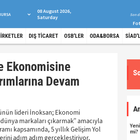
08 August 2026,
Son da
Saturday
Fot
ŞİRKETLER
DIŞ TİCARET
OSB'LER
ODA&BORSA
SİAD'
ye Ekonomisine
So
ırımlarına Devam
A
ünün lideri İnoksan; Ekonomi
n dünya markaları çıkarmak” amacıyla
Yeni
amı kapsamında, 5 yıllık Gelişim Yol
mi?
erini adım adım gerçekleştiriyor.