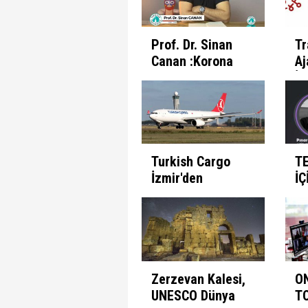
Prof. Dr. Sinan
Tr
Canan :Korona
Aj
Günlerinde
İl
İnsanın Fabrika
Pr
Ayarları
Et
Turkish Cargo
T
İzmir'den
İÇ
seferlerine
B
başlıyor
Zerzevan Kalesi,
O
UNESCO Dünya
T