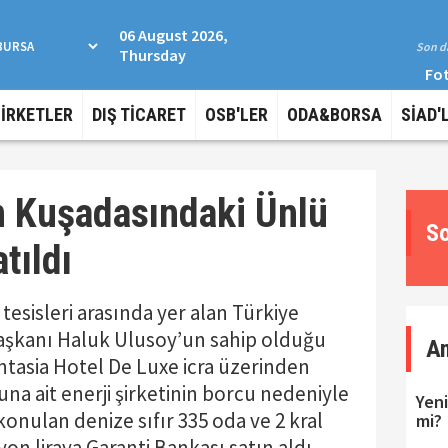
06 August 2026,
Son da
Thursday
Fot
ŞİRKETLER
DIŞ TİCARET
OSB'LER
ODA&BORSA
SİAD'
 Kuşadasındaki Ünlü
So
tıldı
 tesisleri arasında yer alan Türkiye
aşkanı Haluk Ulusoy’un sahip olduğu
A
antasia Hotel De Luxe icra üzerinden
na ait enerji şirketinin borcu nedeniyle
Yeni
 konulan denize sıfır 335 oda ve 2 kral
mi?
yon liraya Garanti Bankası satın aldı.