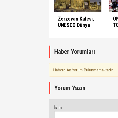
Zerzevan Kalesi,
O
UNESCO Dünya
T
Mirası Listesinde
A
K
Haber Yorumları
Habere Ait Yorum Bulunmamaktadır.
Yorum Yazın
İsim