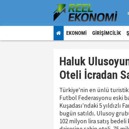
EKONOMİ
GİRİŞİMCİLİK
Haluk Ulusoyun
Oteli İcradan Sa
Türkiye’nin en ünlü turistik
Futbol Federasyonu eski b
Kuşadası’ndaki 5 yıldızlı F
bugün satıldı. Ulusoy grubu
102 milyon lira satış bedeli
dairesine sahip oteli, 75 mil