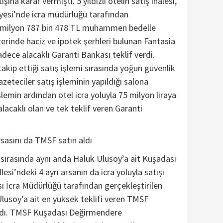
ına karar vermişti. 5 yıldızlı otelin satış ihalesi,
yesi’nde icra müdürlüğü tarafından
02 milyon 787 bin 478 TL muhammen bedelle
zerinde haciz ve ipotek şerhleri bulunan Fantasia
dece alacaklı Garanti Bankası teklif verdi.
akip ettiği satış işlemi sırasında yoğun güvenlik
azeteciler satış işleminin yapıldığı salona
lemin ardından otel icra yoluyla 75 milyon liraya
lacaklı olan ve tek teklif veren Garanti
sasını da TMSF satın aldı
ı sırasında aynı anda Haluk Ulusoy’a ait Kuşadası
si’ndeki 4 ayrı arsanın da icra yoluyla satışı
ı İcra Müdürlüğü tarafından gerçekleştirilen
lusoy’a ait en yüksek teklifi veren TMSF
ındı. TMSF Kuşadası Değirmendere