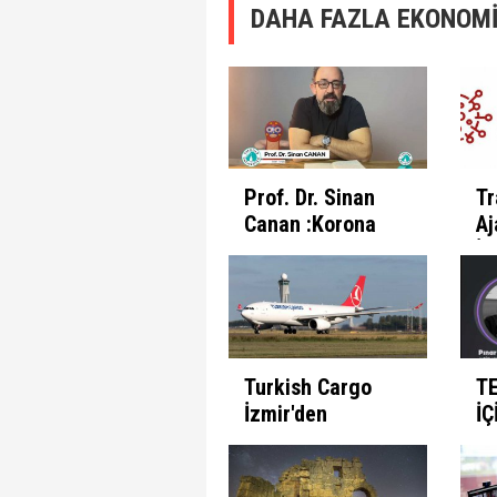
DAHA FAZLA EKONOMİ
Prof. Dr. Sinan
Tr
Canan :Korona
Aj
Günlerinde
İl
İnsanın Fabrika
Pr
Ayarları
Et
Turkish Cargo
T
İzmir'den
İÇ
seferlerine
B
başlıyor