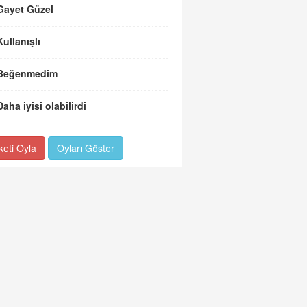
Gayet Güzel
Kullanışlı
Beğenmedim
Daha iyisi olabilirdi
keti Oyla
Oyları Göster