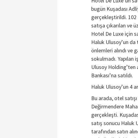
Hotel De Luxe’ün satış
bugün Kuşadası Adli
gerçekleştirildi. 1
satışa çıkarılan ve ü
Hotel De Luxe için sa
Haluk Ulusoy’un da t
önlemleri alındı ve g
sokulmadı. Yapılan iş
Ulusoy Holding’ten a
Bankası’na satıldı.
Haluk Ulusoy’un 4 ar
Bu arada, otel satış
Değirmendere Mahalle
gerçekleşti. Kuşadas
satış sonucu Haluk U
tarafından satın al