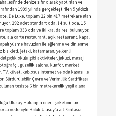
allesi’nde denize sıfır olarak yaptırılan ve
arafından 1989 yılında gerçekleştirilen 5 yıldızlı
otel De Luxe, toplam 22 bin 417 metrekare alan
nuyor. 292 adet standart oda, 14 suit oda, 15
re toplam 333 oda ve iki kral dairesi bulunuyor.
te, ala carte restaurant, açık restaurant, kapalı
kapalı yüzme havuzları ile eğlenme ve dinlenme
 bisikleti, jetski, katamaran, yelkenli
 dalgıçlık okulu gibi aktiviteler, jakuzi, masaj
fotoğrafçı, güzellik salonu, kuaför, market
r, TV, küvet, kablosuz internet ve oda kasası ile
. Sürdürülebilir Çevre ve Verimlilik Sertifikası
bulunan tesiste 6 bin metrekarelik yeşil alana
üğü Ulusoy Holdingin enerji şirketinin bir
orcu nedeniyle Haluk Ulusoy’a ait Fantasia