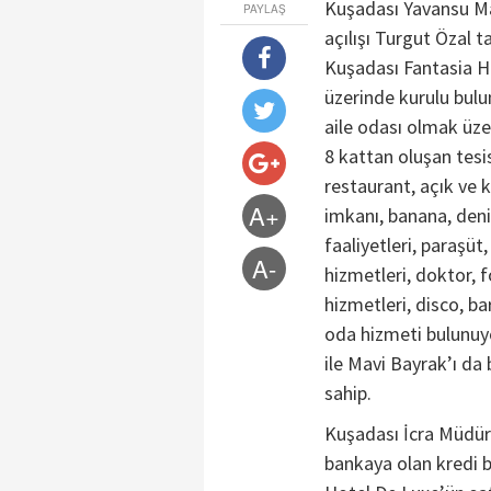
Kuşadası Yavansu Mah
PAYLAŞ
açılışı Turgut Özal t
Kuşadası Fantasia H
üzerinde kurulu bulu
aile odası olmak üze
8 kattan oluşan tesis
restaurant, açık ve 
A+
imkanı, banana, deniz
faaliyetleri, paraşüt,
A-
hizmetleri, doktor, 
hizmetleri, disco, ba
oda hizmeti bulunuyor
ile Mavi Bayrak’ı da 
sahip.
Kuşadası İcra Müdürl
bankaya olan kredi b