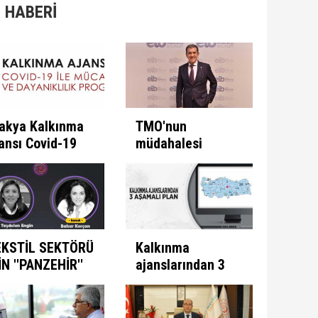
 HABERİ
akya Kalkınma
TMO'nun
ansı Covid-19
müdahalesi
e Mücadele
ülkeye
ogramını İlan
kazandırıyor
ti
EKSTİL SEKTÖRÜ
Kalkınma
İN ''PANZEHİR''
ajanslarından 3
ULUNDU
aşamalı plan