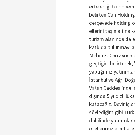
ertelediği bu dönemd
belirten Can Holdin
çerçevede holding ol
ellerini taşın altına
turizm alanında da 
katkıda bulunmayı am
Mehmet Can ayrıca e
geçtiğini belirterek,
yaptığımız yatırımla
İstanbul ve Ağrı Doğ
Vatan Caddesi’nde i
dışında 5 yıldızlı lü
katacağız. Devir işl
söylediğim gibi Türk
dahilinde yatırımla
otellerimizle birlikt