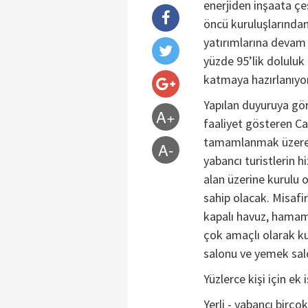
enerjiden inşaata çe
öncü kuruluşlarında
yatırımlarına devam
yüzde 95’lik doluluk 
katmaya hazırlanıyor
Yapılan duyuruya gö
A+
faaliyet gösteren Ca
tamamlanmak üzere ola
A-
yabancı turistlerin 
alan üzerine kurulu 
sahip olacak. Misafi
kapalı havuz, hamam v
çok amaçlı olarak k
salonu ve yemek sal
Yüzlerce kişi için ek
Yerli - yabancı birço