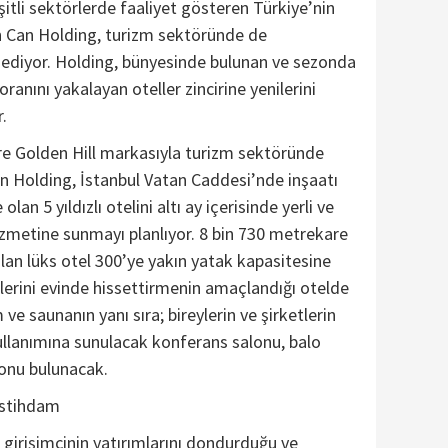
şitli sektörlerde faaliyet gösteren Türkiye’nin
n Can Holding, turizm sektöründe de
 ediyor. Holding, bünyesinde bulunan ve sezonda
oranını yakalayan oteller zincirine yenilerini
.
re Golden Hill markasıyla turizm sektöründe
n Holding, İstanbul Vatan Caddesi’nde inşaatı
n 5 yıldızlı otelini altı ay içerisinde yerli ve
hizmetine sunmayı planlıyor. 8 bin 730 metrekare
olan lüks otel 300’ye yakın yatak kapasitesine
rlerini evinde hissettirmenin amaçlandığı otelde
e saunanın yanı sıra; bireylerin ve şirketlerin
ullanımına sunulacak konferans salonu, balo
onu bulunacak.
 istihdam
k girişimcinin yatırımlarını dondurduğu ve