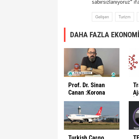
sabırsızlanıyoruz” ifa
Gelişen
Turizm
DAHA FAZLA EKONOMİ
Prof. Dr. Sinan
Tr
Canan :Korona
Aj
Günlerinde
İl
İnsanın Fabrika
Pr
Ayarları
Et
Turkish Cargo
T