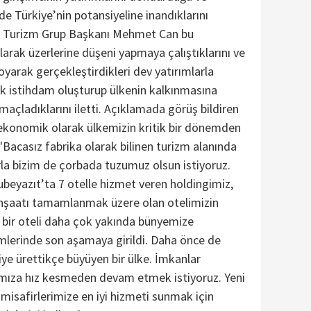
e Türkiye’nin potansiyeline inandıklarını
g Turizm Grup Başkanı Mehmet Can bu
arak üzerlerine düşeni yapmaya çalıştıklarını ve
 koyarak gerçekleştirdikleri dev yatırımlarla
ek istihdam oluşturup ülkenin kalkınmasına
açladıklarını iletti. Açıklamada görüş bildiren
konomik olarak ülkemizin kritik bir dönemden
 "Bacasız fabrika olarak bilinen turizm alanında
rla bizim de çorbada tuzumuz olsun istiyoruz.
ubeyazıt’ta 7 otelle hizmet veren holdingimiz,
nşaatı tamamlanmak üzere olan otelimizin
ks bir oteli daha çok yakında bünyemize
emlerinde son aşamaya girildi. Daha önce de
iye ürettikçe büyüyen bir ülke. İmkanlar
rımıza hız kesmeden devam etmek istiyoruz. Yeni
e misafirlerimize en iyi hizmeti sunmak için