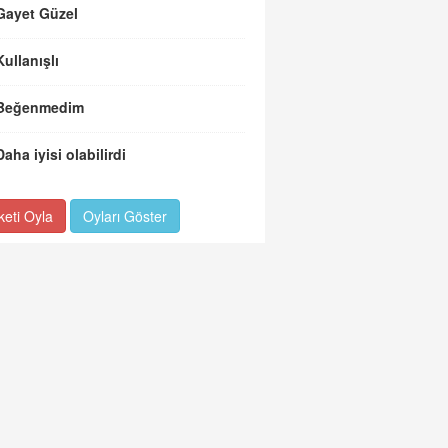
Gayet Güzel
Kullanışlı
Beğenmedim
Daha iyisi olabilirdi
keti Oyla
Oyları Göster