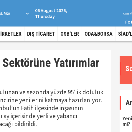
06 August 2026,
Son da
Thursday
Fot
ŞİRKETLER
DIŞ TİCARET
OSB'LER
ODA&BORSA
SİAD'
 Sektörüne Yatırımlar
So
ulunan ve sezonda yüzde 95’lik doluluk
incirine yenilerini katmaya hazırlanıyor.
A
bul’un Fatih ilçesinde inşasının
ı ay içerisinde yerli ve yabancı
Yeni
ağı bildirildi.
mi?