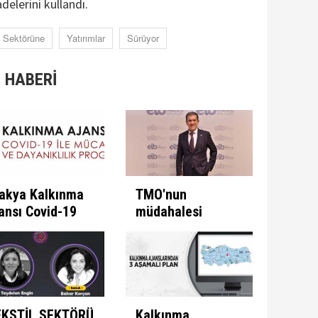
delerini kullandı.
Sektörüne
Yatırımlar
Sürüyor
 HABERİ
akya Kalkınma
TMO'nun
ansı Covid-19
müdahalesi
e Mücadele
ülkeye
ogramını İlan
kazandırıyor
ti
EKSTİL SEKTÖRÜ
Kalkınma