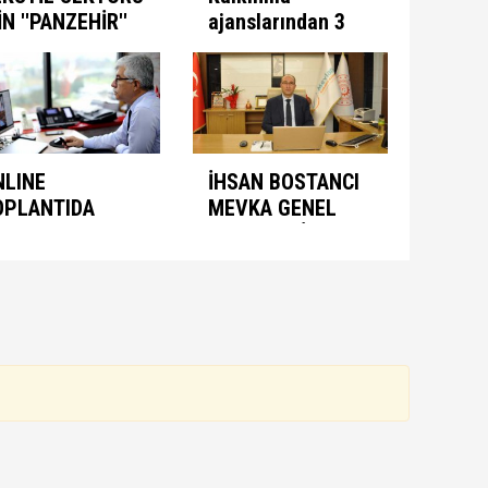
İN ''PANZEHİR''
ajanslarından 3
ULUNDU
aşamalı plan
NLINE
İHSAN BOSTANCI
OPLANTIDA
MEVKA GENEL
NIMASYON
SEKRETERİ
ONUŞULDU
OLARAK ATANDI