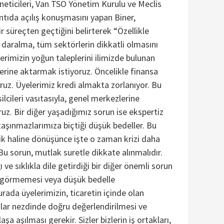
neticileri, Van TSO Yönetim Kurulu ve Meclis
antıda açılış konuşmasını yapan Biner,
r süreçten geçtiğini belirterek “Özellikle
aralma, tüm sektörlerin dikkatli olmasını
lerimizin yoğun taleplerini ilimizde bulunan
erine aktarmak istiyoruz. Öncelikle finansa
ruz. Üyelerimiz kredi almakta zorlanıyor. Bu
cileri vasıtasıyla, genel merkezlerine
oruz. Bir diğer yaşadığımız sorun ise ekspertiz
 taşınmazlarımıza biçtiği düşük bedeller. Bu
k haline dönüşünce işte o zaman krizi daha
Bu sorun, mutlak suretle dikkate alınmalıdır.
 ve sıklıkla dile getirdiği bir diğer önemli sorun
l görmemesi veya düşük bedelle
rada üyelerimizin, ticaretin içinde olan
lar nezdinde doğru değerlendirilmesi ve
şa aşılması gerekir. Sizler bizlerin iş ortakları,