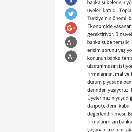
banka şubelerinin yö
üyeleri katıldı. Topl
Türkiye’nin önemli bi
Ekonomide yaşanan d
gerektiriyor. Biz üye
A+
banka şube temsilcil
erişim sorunu yaşıyo
A-
konunun banka temsil
ulaştırılmasını istiy
firmalarının, mal ve
durum piyasada pani
derinden yaşıyoruz. 
Üyelerimizin yaşadığı
da ipoteklerin kabu
değerlendirilmesi. Bu
firmalarımızın banka
yaşanan krizin ortakla