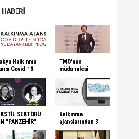
 HABERİ
akya Kalkınma
TMO'nun
ansı Covid-19
müdahalesi
e Mücadele
ülkeye
ogramını İlan
kazandırıyor
ti
EKSTİL SEKTÖRÜ
Kalkınma
İN ''PANZEHİR''
ajanslarından 3
ULUNDU
aşamalı plan