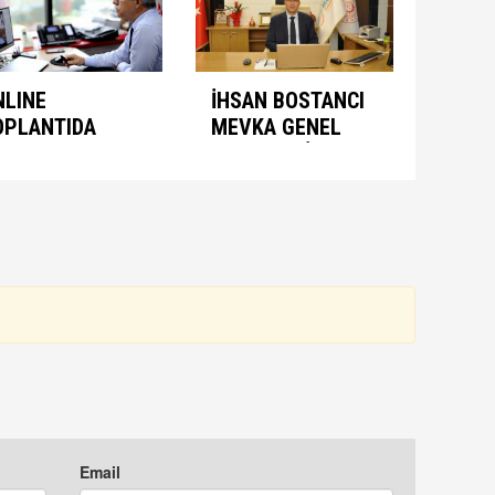
NLINE
İHSAN BOSTANCI
OPLANTIDA
MEVKA GENEL
NIMASYON
SEKRETERİ
ONUŞULDU
OLARAK ATANDI
Email