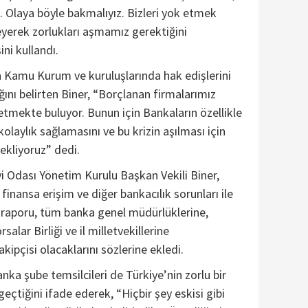
. Olaya böyle bakmalıyız. Bizleri yok etmek
eyerek zorlukları aşmamız gerektiğini
ni kullandı.
n Kamu Kurum ve kuruluşlarında hak edişlerini
nı belirten Biner, “Borçlanan firmalarımız
tmekte buluyor. Bunun için Bankaların özellikle
olaylık sağlamasını ve bu krizin aşılması için
ekliyoruz” dedi.
i Odası Yönetim Kurulu Başkan Vekili Biner,
 finansa erişim ve diğer bankacılık sorunları ile
rı raporu, tüm banka genel müdürlüklerine,
alar Birliği ve il milletvekillerine
akipçisi olacaklarını sözlerine ekledi.
nka şube temsilcileri de Türkiye’nin zorlu bir
çtiğini ifade ederek, “Hiçbir şey eskisi gibi