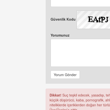
Güvenlik Kodu
Yorumunuz
Yorum Gönder
Dikkat!
Suç teşkil edecek, yasadışı, tehd
küçük düşürücü, kaba, pornografik, ahlak
niteliklerde içeriklerden doğan her türl
Üye/Üyeler’e aittir.