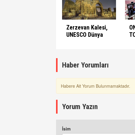
Zerzevan Kalesi,
O
UNESCO Dünya
T
Mirası Listesinde
A
K
Haber Yorumları
Habere Ait Yorum Bulunmamaktadır.
Yorum Yazın
İsim