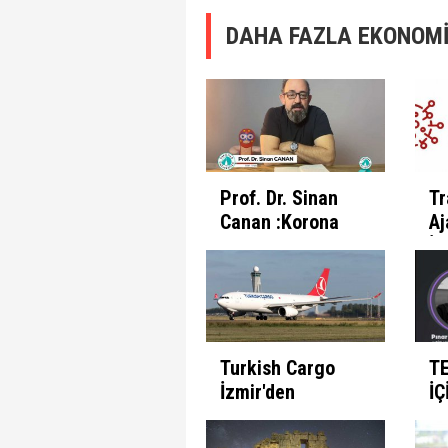
DAHA FAZLA EKONOMİ
Prof. Dr. Sinan
Tr
Canan :Korona
Aj
Günlerinde
İl
İnsanın Fabrika
Pr
Ayarları
Et
Turkish Cargo
T
İzmir'den
İÇ
seferlerine
B
başlıyor