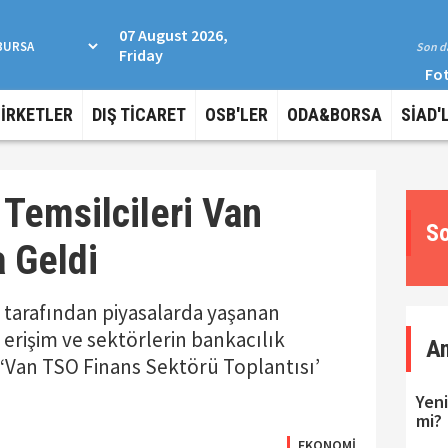
07 August 2026,
Son da
Friday
Fot
ŞİRKETLER
DIŞ TİCARET
OSB'LER
ODA&BORSA
SİAD'
 Temsilcileri Van
So
a Geldi
ı tarafından piyasalarda yaşanan
erişim ve sektörlerin bankacılık
A
‘Van TSO Finans Sektörü Toplantısı’
Yeni
mi?
EKONOMİ