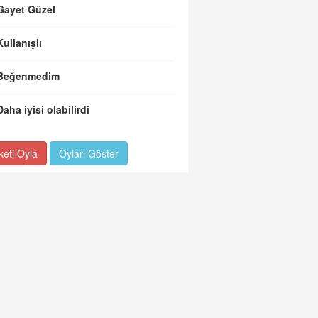
Gayet Güzel
Kullanışlı
Beğenmedim
Daha iyisi olabilirdi
keti Oyla
Oyları Göster