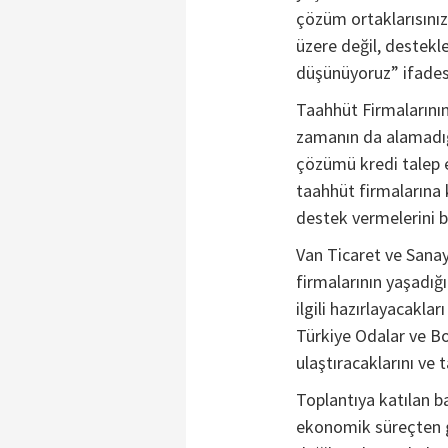
çözüm ortaklarısınız
üzere değil, destekl
düşünüyoruz” ifadesi
Taahhüt Firmalarını
zamanın da alamadığı
çözümü kredi talep e
taahhüt firmalarına k
destek vermelerini b
Van Ticaret ve Sanay
firmalarının yaşadığı
ilgili hazırlayacakla
Türkiye Odalar ve Bors
ulaştıracaklarını ve t
Toplantıya katılan ba
ekonomik süreçten ge