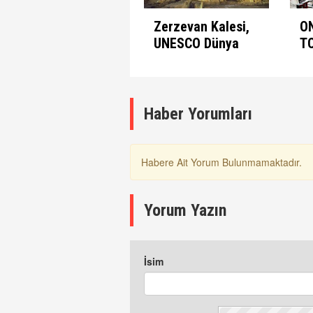
Zerzevan Kalesi,
O
UNESCO Dünya
T
Mirası Listesinde
A
K
Haber Yorumları
Habere Ait Yorum Bulunmamaktadır.
Yorum Yazın
İsim