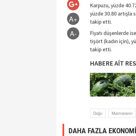
Karpuzu, yüzde 40.72
yüzde 30.80 artışla s
A+
takip etti.
A-
Fiyatı düşenlerde ise
tişört (kadın için), 
takip etti.
HABERE AİT RE
Doğu
Marmaranın
DAHA FAZLA EKONOMİ