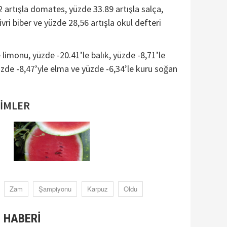
 artışla domates, yüzde 33.89 artışla salça,
ivri biber ve yüzde 28,56 artışla okul defteri
 limonu, yüzde -20.41’le balık, yüzde -8,71’le
yüzde -8,47’yle elma ve yüzde -6,34’le kuru soğan
SİMLER
Zam
Şampiyonu
Karpuz
Oldu
 HABERİ