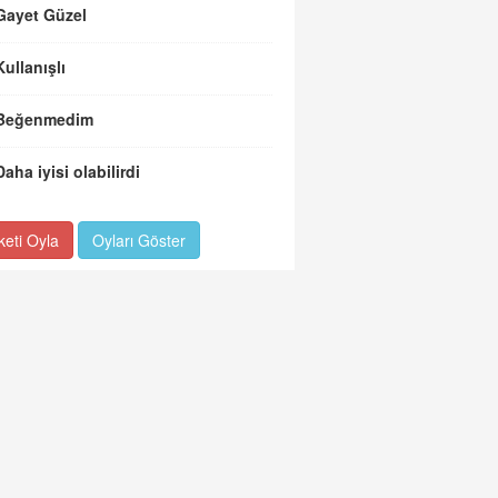
Gayet Güzel
Kullanışlı
Beğenmedim
Daha iyisi olabilirdi
keti Oyla
Oyları Göster