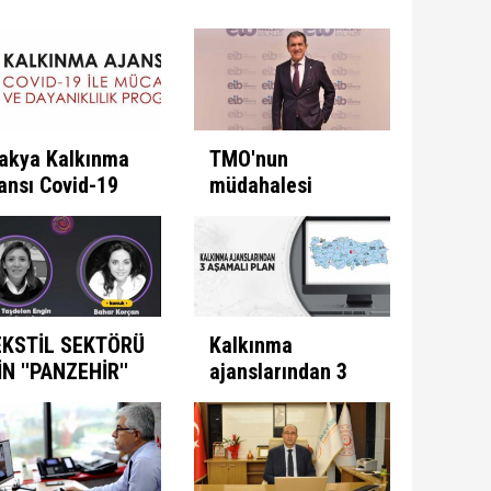
akya Kalkınma
TMO'nun
ansı Covid-19
müdahalesi
e Mücadele
ülkeye
ogramını İlan
kazandırıyor
ti
EKSTİL SEKTÖRÜ
Kalkınma
İN ''PANZEHİR''
ajanslarından 3
ULUNDU
aşamalı plan