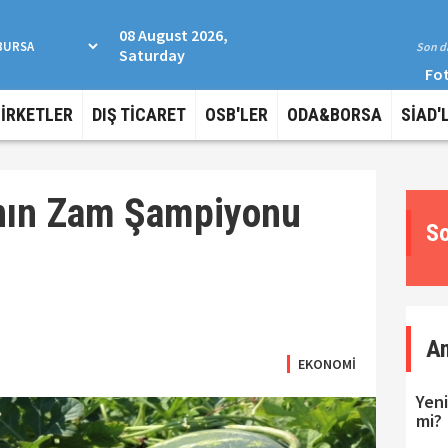
08 August 2026,
Son da
Saturday
Fot
ŞİRKETLER
DIŞ TİCARET
OSB'LER
ODA&BORSA
SİAD'
nın Zam Şampiyonu
So
A
EKONOMİ
Yeni
mi?