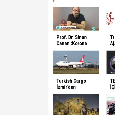
Prof. Dr. Sinan
Tr
Canan :Korona
Aj
Günlerinde
İl
İnsanın Fabrika
Pr
Ayarları
Et
Turkish Cargo
T
İzmir'den
İÇ
seferlerine
B
başlıyor