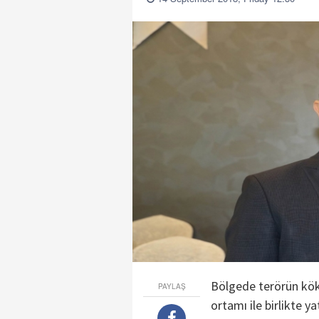
Bölgede terörün kök
PAYLAŞ
ortamı ile birlikte y