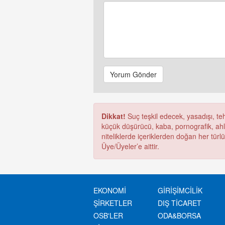
Yorum Gönder
Dikkat!
Suç teşkil edecek, yasadışı, tehd
küçük düşürücü, kaba, pornografik, ahlak
niteliklerde içeriklerden doğan her türl
Üye/Üyeler’e aittir.
EKONOMİ
GİRİŞİMCİLİK
ŞİRKETLER
DIŞ TİCARET
OSB'LER
ODA&BORSA