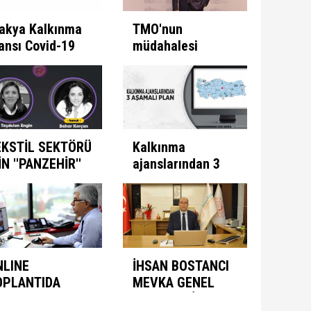
akya Kalkınma
TMO'nun
ansı Covid-19
müdahalesi
e Mücadele
ülkeye
ogramını İlan
kazandırıyor
ti
EKSTİL SEKTÖRÜ
Kalkınma
İN ''PANZEHİR''
ajanslarından 3
ULUNDU
aşamalı plan
NLINE
İHSAN BOSTANCI
OPLANTIDA
MEVKA GENEL
NIMASYON
SEKRETERİ