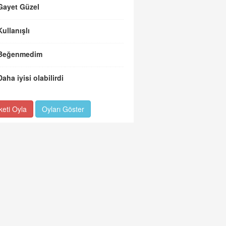
Gayet Güzel
Kullanışlı
Beğenmedim
Daha iyisi olabilirdi
keti Oyla
Oyları Göster