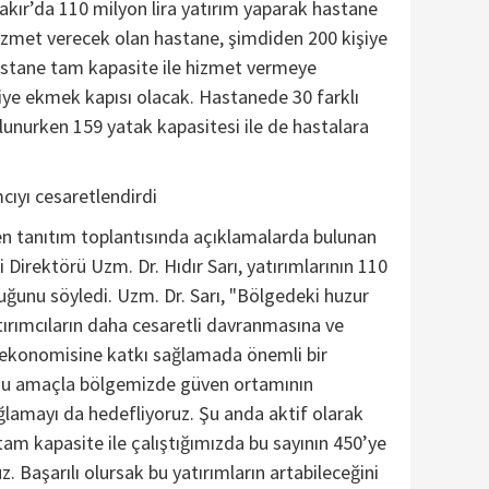
kır’da 110 milyon lira yatırım yaparak hastane
izmet verecek olan hastane, şimdiden 200 kişiye
astane tam kapasite ile hizmet vermeye
iye ekmek kapısı olacak. Hastanede 30 farklı
unurken 159 yatak kapasitesi ile de hastalara
cıyı cesaretlendirdi
en tanıtım toplantısında açıklamalarda bulunan
 Direktörü Uzm. Dr. Hıdır Sarı, yatırımlarının 110
uğunu söyledi. Uzm. Dr. Sarı, "Bölgedeki huzur
ırımcıların daha cesaretli davranmasına ve
e ekonomisine katkı sağlamada önemli bir
. Bu amaçla bölgemizde güven ortamının
lamayı da hedefliyoruz. Şu anda aktif olarak
tam kapasite ile çalıştığımızda bu sayının 450’ye
z. Başarılı olursak bu yatırımların artabileceğini