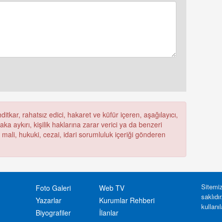
itkar, rahatsız edici, hakaret ve küfür içeren, aşağılayıcı,
a aykırı, kişilik haklarına zarar verici ya da benzeri
ü mali, hukuki, cezai, idari sorumluluk içeriği gönderen
Sitemiz
Foto Galeri
Web TV
saklıdı
Yazarlar
Kurumlar Rehberi
kullanı
Biyografiler
İlanlar