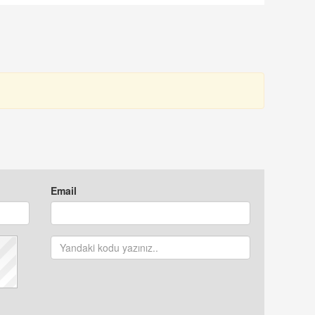
ONUŞULDU
OLARAK ATANDI
Email