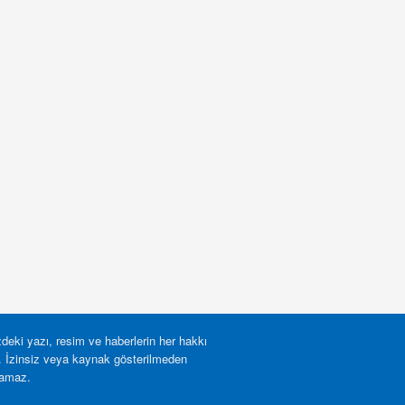
deki yazı, resim ve haberlerin her hakkı
r. İzinsiz veya kaynak gösterilmeden
lamaz.