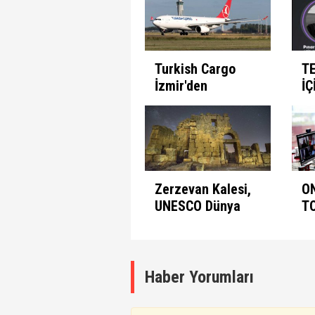
Ayarları
Et
Turkish Cargo
T
İzmir'den
İÇ
seferlerine
B
başlıyor
Zerzevan Kalesi,
O
UNESCO Dünya
T
Mirası Listesinde
A
K
Haber Yorumları