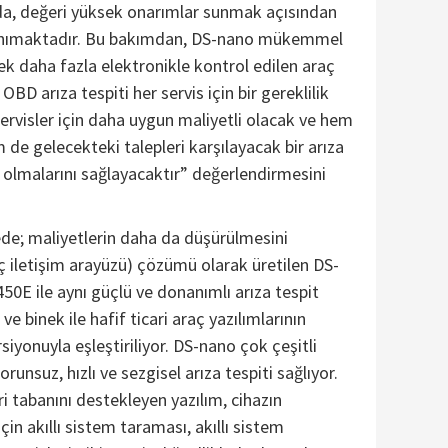
ada, değeri yüksek onarımlar sunmak açısından
tanımaktadır. Bu bakımdan, DS-nano mükemmel
rek daha fazla elektronikle kontrol edilen araç
 OBD arıza tespiti her servis için bir gereklilik
servisler için daha uygun maliyetli olacak ve hem
 de gelecekteki talepleri karşılayacak bir arıza
p olmalarını sağlayacaktır” değerlendirmesini
ede; maliyetlerin daha da düşürülmesini
aç iletişim arayüzü) çözümü olarak üretilen DS-
0E ile aynı güçlü ve donanımlı arıza tespit
ve binek ile hafif ticari araç yazılımlarının
rsiyonuyla eşleştiriliyor. DS-nano çok çeşitli
nsuz, hızlı ve sezgisel arıza tespiti sağlıyor.
i tabanını destekleyen yazılım, cihazın
çin akıllı sistem taraması, akıllı sistem