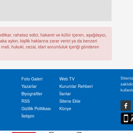
itkar, rahatsız edici, hakaret ve küfür içeren, aşağılayıcı,
a aykırı, kişilik haklarına zarar verici ya da benzeri
ü mali, hukuki, cezai, idari sorumluluk içeriği gönderen
Sitemiz
Foto Galeri
Web TV
saklıdı
Yazarlar
Kurumlar Rehberi
kullanı
Biyografiler
İlanlar
RSS
Sitene Ekle
Gizlilik Politikası
Künye
İletişim