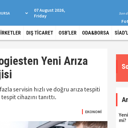
07 August 2026,
Son da
Friday
Fot
ŞİRKETLER
DIŞ TİCARET
OSB'LER
ODA&BORSA
SİAD'
ogiesten Yeni Arıza
So
isi
zla servisin hızlı ve doğru arıza tespiti
espit cihazını tanıttı.
A
EKONOMİ
Yeni
mi?