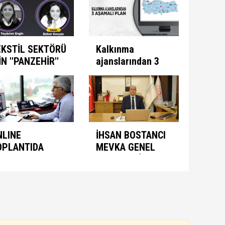
ti
EKSTİL SEKTÖRÜ
Kalkınma
İN ''PANZEHİR''
ajanslarından 3
ULUNDU
aşamalı plan
NLINE
İHSAN BOSTANCI
OPLANTIDA
MEVKA GENEL
NIMASYON
SEKRETERİ
ONUŞULDU
OLARAK ATANDI