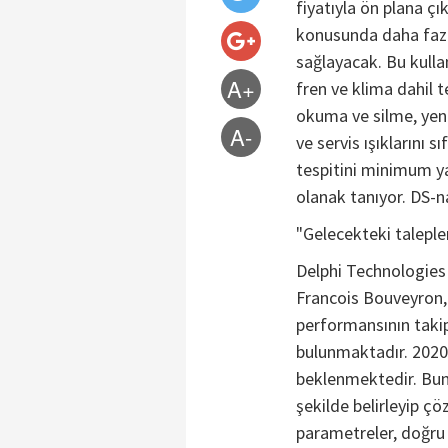
fiyatıyla ön plana çı
konusunda daha fazla
sağlayacak. Bu kullan
A+
fren ve klima dahil t
okuma ve silme, yen
A-
ve servis ışıklarını s
tespitini minimum ya
olanak tanıyor. DS-n
"Gelecekteki taleple
Delphi Technologies
Francois Bouveyron
performansının takip
bulunmaktadır. 2020 
beklenmektedir. Bunla
şekilde belirleyip ç
parametreler, doğru 