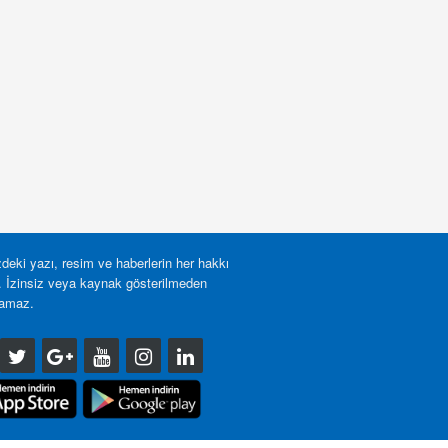
deki yazı, resim ve haberlerin her hakkı
r. İzinsiz veya kaynak gösterilmeden
lamaz.