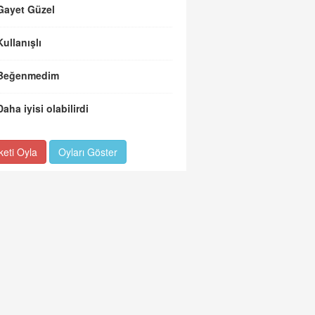
Gayet Güzel
Kullanışlı
Beğenmedim
Daha iyisi olabilirdi
keti Oyla
Oyları Göster