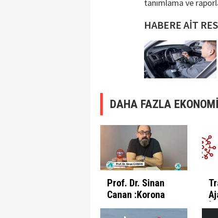
tanımlama ve raporlam
HABERE AİT RE
DAHA FAZLA EKONOMİ
Prof. Dr. Sinan
Tr
Canan :Korona
Aj
Günlerinde
İl
İnsanın Fabrika
Pr