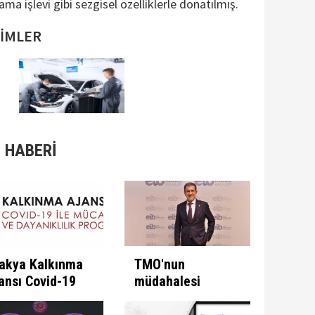
a işlevi gibi sezgisel özelliklerle donatılmış.
SİMLER
 HABERİ
akya Kalkınma
TMO'nun
ansı Covid-19
müdahalesi
e Mücadele
ülkeye
ogramını İlan
kazandırıyor