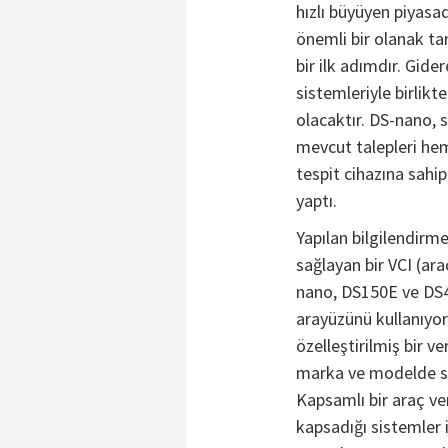
hızlı büyüyen piyas
önemli bir olanak 
bir ilk adımdır. Gide
sistemleriyle birlikte
olacaktır. DS-nano, 
mevcut talepleri hem
tespit cihazına sahi
yaptı.
Yapılan bilgilendirm
sağlayan bir VCI (ar
nano, DS150E ve DS45
arayüzünü kullanıyor 
özelleştirilmiş bir ve
marka ve modelde soru
Kapsamlı bir araç ver
kapsadığı sistemler i