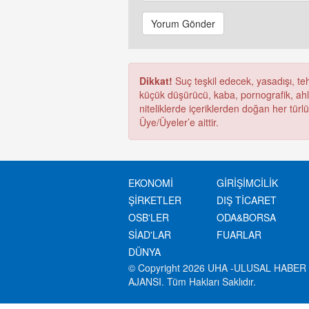
Yorum Gönder
Dikkat!
Suç teşkil edecek, yasadışı, tehd
küçük düşürücü, kaba, pornografik, ahlak
niteliklerde içeriklerden doğan her türl
Üye/Üyeler’e aittir.
EKONOMİ
GİRİŞİMCİLİK
ŞİRKETLER
DIŞ TİCARET
OSB'LER
ODA&BORSA
SİAD'LAR
FUARLAR
DÜNYA
© Copyright 2026 UHA -ULUSAL HABER
AJANSI. Tüm Hakları Saklıdır.