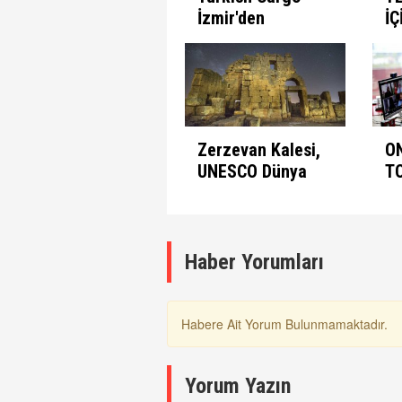
İzmir'den
İÇ
seferlerine
B
başlıyor
Zerzevan Kalesi,
O
UNESCO Dünya
T
Mirası Listesinde
A
K
Haber Yorumları
Habere Ait Yorum Bulunmamaktadır.
Yorum Yazın