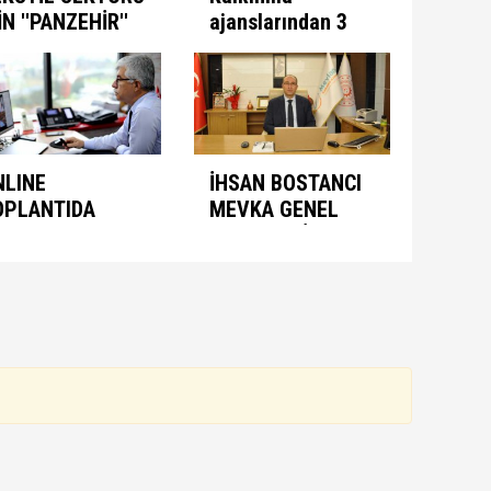
İN ''PANZEHİR''
ajanslarından 3
ULUNDU
aşamalı plan
NLINE
İHSAN BOSTANCI
OPLANTIDA
MEVKA GENEL
NIMASYON
SEKRETERİ
ONUŞULDU
OLARAK ATANDI