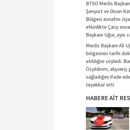
BTSO Meclis Başkanı
Şenyurt ve Divan Kat
Bölgesi esnafını ziy
etkinlikte Çarşı esn
Başkanı Uğur, aynı za
Meclis Başkanı Ali Uğ
bölgesinin tarihi d
atıldığını söyledi. B
Özyıldırım, alışveriş
sağladığını ifade ed
teşekkür etti.
HABERE AİT RE