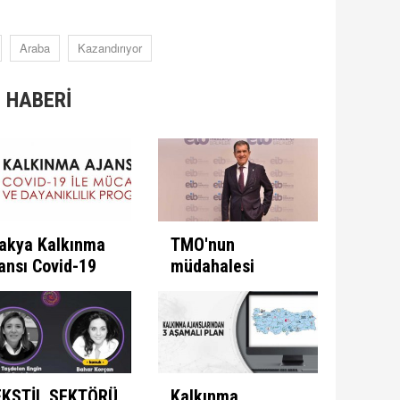
Araba
Kazandırıyor
 HABERİ
akya Kalkınma
TMO'nun
ansı Covid-19
müdahalesi
e Mücadele
ülkeye
ogramını İlan
kazandırıyor
ti
EKSTİL SEKTÖRÜ
Kalkınma