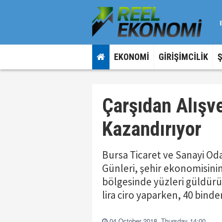
EKONOMİ
GİRİŞİMCİLİK
Çarşıdan Alışv
Kazandırıyor
Bursa Ticaret ve Sanayi Oda
Günleri, şehir ekonomisinin 
bölgesinde yüzleri güldürüy
lira ciro yaparken, 40 binde
04 October 2018, Thursday 14:00