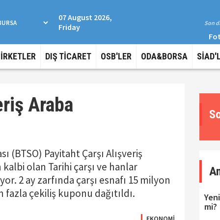
07 August 2026,
Son da
Friday
Fot
ŞİRKETLER
DIŞ TİCARET
OSB'LER
ODA&BORSA
SİAD'
eriş Araba
So
sı (BTSO) Payitaht Çarşı Alışveriş
kalbi olan Tarihi çarşı ve hanlar
A
or. 2 ay zarfında çarşı esnafı 15 milyon
n fazla çekiliş kuponu dağıtıldı.
Yeni
mi?
EKONOMİ