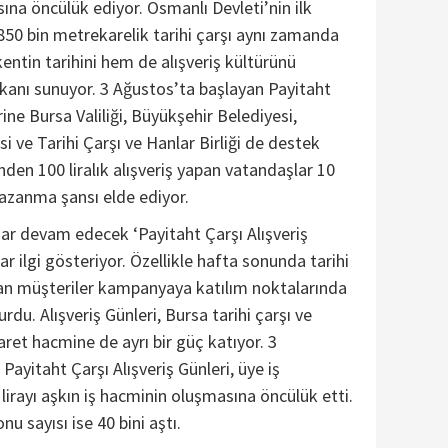
sına öncülük ediyor. Osmanlı Devleti’nin ilk
 850 bin metrekarelik tarihi çarşı aynı zamanda
entin tarihini hem de alışveriş kültürünü
anı sunuyor. 3 Ağustos’ta başlayan Payitaht
rine Bursa Valiliği, Büyükşehir Belediyesi,
 ve Tarihi Çarşı ve Hanlar Birliği de destek
inden 100 liralık alışveriş yapan vatandaşlar 10
azanma şansı elde ediyor.
ar devam edecek ‘Payitaht Çarşı Alışveriş
r ilgi gösteriyor. Özellikle hafta sonunda tarihi
pan müşteriler kampanyaya katılım noktalarında
rdu. Alışveriş Günleri, Bursa tarihi çarşı ve
aret hacmine de ayrı bir güç katıyor. 3
ayitaht Çarşı Alışveriş Günleri, üye iş
lirayı aşkın iş hacminin oluşmasına öncülük etti.
nu sayısı ise 40 bini aştı.