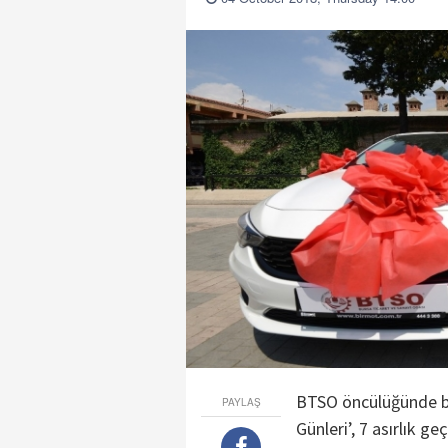
BTSO öncülüğünde bu 
PAYLAŞ
Günleri’, 7 asırlık g