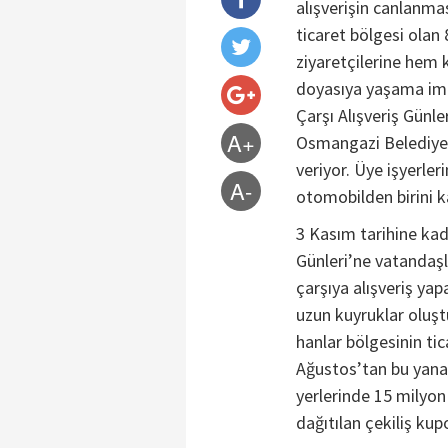
alışverişin canlanma
ticaret bölgesi olan
ziyaretçilerine hem k
doyasıya yaşama imk
Çarşı Alışveriş Günle
A+
Osmangazi Belediyesi
veriyor. Üye işyerler
A-
otomobilden birini k
3 Kasım tarihine kad
Günleri’ne vatandaşla
çarşıya alışveriş ya
uzun kuyruklar oluştu
hanlar bölgesinin tic
Ağustos’tan bu yana P
yerlerinde 15 milyon 
dağıtılan çekiliş kupo