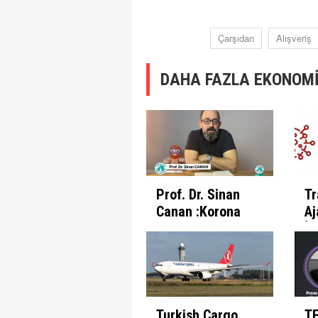
Çarşıdan
Alışveriş
DAHA FAZLA EKONOMİ
Prof. Dr. Sinan
Tr
Canan :Korona
Aj
Günlerinde
İl
İnsanın Fabrika
Pr
Ayarları
Et
Turkish Cargo
T