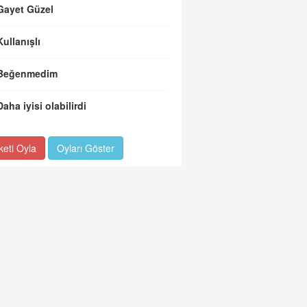
Gayet Güzel
Kullanışlı
Beğenmedim
Daha iyisi olabilirdi
keti Oyla
Oyları Göster