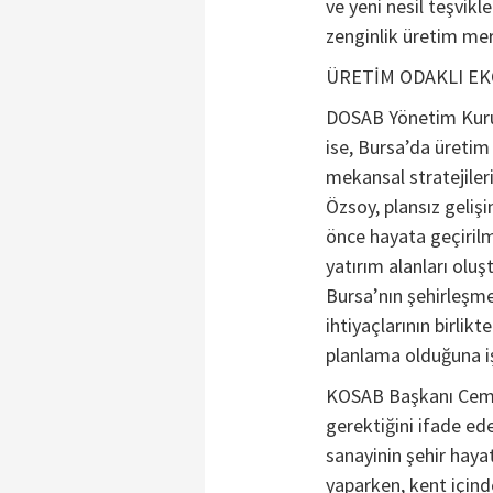
ve yeni nesil teşvikl
zenginlik üretim mer
ÜRETİM ODAKLI E
DOSAB Yönetim Kuru
ise, Bursa’da üretim
mekansal stratejileri
Özsoy, plansız geli
önce hayata geçiril
yatırım alanları oluş
Bursa’nın şehirleşme 
ihtiyaçlarının birli
planlama olduğuna iş
KOSAB Başkanı Cem H
gerektiğini ifade ed
sanayinin şehir haya
yaparken, kent içind