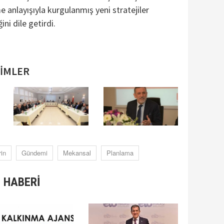
anlayışıyla kurgulanmış yeni stratejiler
ni dile getirdi.​
SİMLER
rin
Gündemi
Mekansal
Planlama
 HABERİ