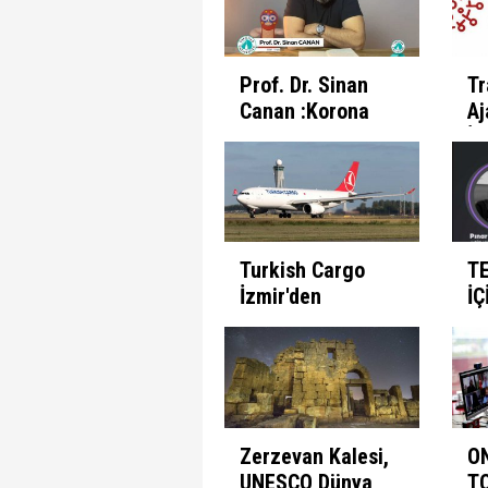
Prof. Dr. Sinan
Tr
Canan :Korona
Aj
Günlerinde
İl
İnsanın Fabrika
Pr
Ayarları
Et
Turkish Cargo
T
İzmir'den
İÇ
seferlerine
B
başlıyor
Zerzevan Kalesi,
O
UNESCO Dünya
T