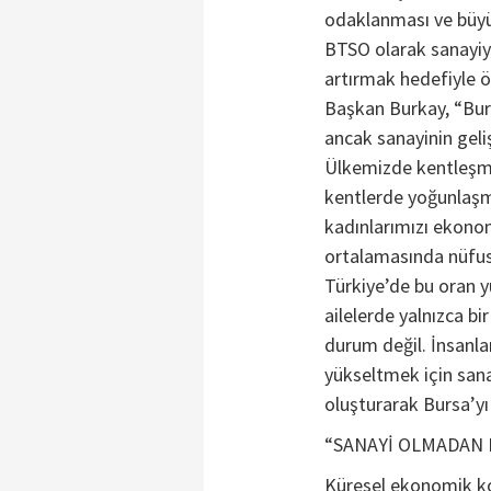
odaklanması ve büyü
BTSO olarak sanayiyi
artırmak hedefiyle 
Başkan Burkay, “Burs
ancak sanayinin geliş
Ülkemizde kentleşme
kentlerde yoğunlaşm
kadınlarımızı ekonom
ortalamasında nüfus
Türkiye’de bu oran 
ailelerde yalnızca bir
durum değil. İnsanla
yükseltmek için sana
oluşturarak Bursa’yı 
“SANAYİ OLMADAN
Küresel ekonomik k