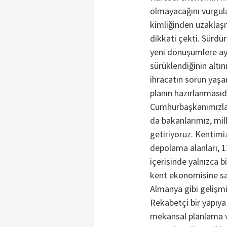
olmayacağını vurgul
kimliğinden uzaklaş
dikkati çekti. Sürdü
yeni dönüşümlere ay
sürüklendiğinin altı
ihracatın sorun yaşa
planın hazırlanmasıd
Cumhurbaşkanımızla 
da bakanlarımız, mill
getiriyoruz. Kentim
depolama alanları, 
içerisinde yalnızca b
kent ekonomisine sa
Almanya gibi gelişm
Rekabetçi bir yapıy
mekansal planlama v