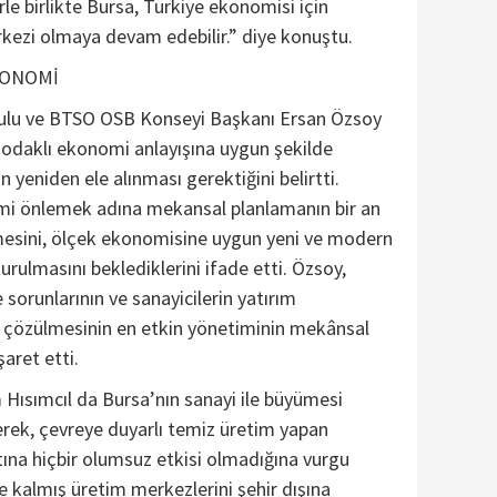
erle birlikte Bursa, Türkiye ekonomisi için
kezi olmaya devam edebilir.” diye konuştu.
KONOMİ
lu ve BTSO OSB Konseyi Başkanı Ersan Özsoy
 odaklı ekonomi anlayışına uygun şekilde
n yeniden ele alınması gerektiğini belirtti.
şimi önlemek adına mekansal planlamanın bir an
mesini, ölçek ekonomisine uygun yeni ve modern
turulmasını beklediklerini ifade etti. Özsoy,
sorunlarının ve sanayicilerin yatırım
kte çözülmesinin en etkin yönetiminin mekânsal
aret etti.
ısımcıl da Bursa’nın sanayi ile büyümesi
erek, çevreye duyarlı temiz üretim yapan
tına hiçbir olumsuz etkisi olmadığına vurgu
e kalmış üretim merkezlerini şehir dışına