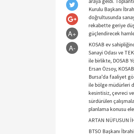
araya geldi. Topla
Kurulu Başkanı İbra
doğrultusunda sanay
rekabette geriye dü
A+
güçlendirecek hamle
KOSAB ev sahipliğin
A-
Sanayi Odası ve TE
ile birlikte, DOSAB
Ersan Özsoy, KOSAB 
Bursa’da faaliyet gö
ile bölge müdürleri d
kesintisiz, çevreci 
sürdürülen çalışmala
planlama konusu ele 
ARTAN NÜFUSUN İHT
BTSO Başkanı İbrahi