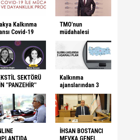
akya Kalkınma
TMO'nun
ansı Covid-19
müdahalesi
e Mücadele
ülkeye
ogramını İlan
kazandırıyor
ti
EKSTİL SEKTÖRÜ
Kalkınma
İN ''PANZEHİR''
ajanslarından 3
ULUNDU
aşamalı plan
NLINE
İHSAN BOSTANCI
OPLANTIDA
MEVKA GENEL