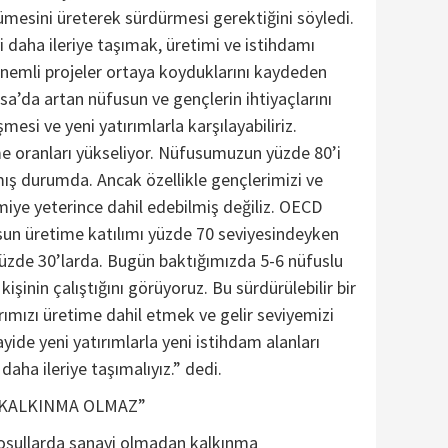
mesini üreterek sürdürmesi gerektiğini söyledi.
 daha ileriye taşımak, üretimi ve istihdamı
önemli projeler ortaya koyduklarını kaydeden
a’da artan nüfusun ve gençlerin ihtiyaçlarını
mesi ve yeni yatırımlarla karşılayabiliriz.
 oranları yükseliyor. Nüfusumuzun yüzde 80’i
ış durumda. Ancak özellikle gençlerimizi ve
iye yeterince dahil edebilmiş değiliz. OECD
un üretime katılımı yüzde 70 seviyesindeyken
yüzde 30’larda. Bugün baktığımızda 5-6 nüfuslu
 kişinin çalıştığını görüyoruz. Bu sürdürülebilir bir
rımızı üretime dahil etmek ve gelir seviyemizi
yide yeni yatırımlarla yeni istihdam alanları
daha ileriye taşımalıyız.” dedi.
 KALKINMA OLMAZ”
oşullarda sanayi olmadan kalkınma