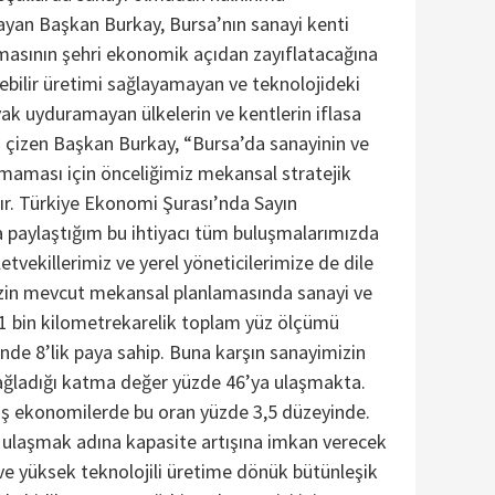
ayan Başkan Burkay, Bursa’nın sanayi kenti
masının şehri ekonomik açıdan zayıflatacağına
rebilir üretimi sağlayamayan ve teknolojideki
ak uyduramayan ülkelerin ve kentlerin iflasa
nı çizen Başkan Burkay, “Bursa’da sanayinin ve
maması için önceliğimiz mekansal stratejik
ır. Türkiye Ekonomi Şurası’nda Sayın
paylaştığım bu ihtiyacı tüm buluşmalarımızda
etvekillerimiz ve yerel yöneticilerimize de dile
izin mevcut mekansal planlamasında sanayi ve
11 bin kilometrekarelik toplam yüz ölçümü
inde 8’lik paya sahip. Buna karşın sanayimizin
ğladığı katma değer yüzde 46’ya ulaşmakta.
iş ekonomilerde bu oran yüzde 3,5 düzeyinde.
a ulaşmak adına kapasite artışına imkan verecek
e yüksek teknolojili üretime dönük bütünleşik