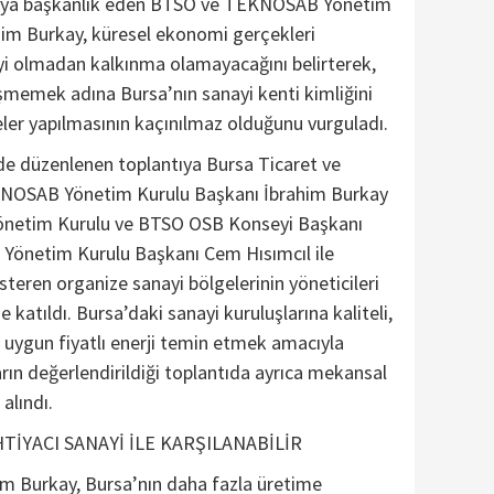
ntıya başkanlık eden BTSO ve TEKNOSAB Yönetim
him Burkay, küresel ekonomi gerçekleri
i olmadan kalkınma olamayacağını belirterek,
şmemek adına Bursa’nın sanayi kenti kimliğini
ler yapılmasının kaçınılmaz olduğunu vurguladı.
de düzenlenen toplantıya Bursa Ticaret ve
KNOSAB Yönetim Kurulu Başkanı İbrahim Burkay
 Yönetim Kurulu ve BTSO OSB Konseyi Başkanı
Yönetim Kurulu Başkanı Cem Hısımcıl ile
steren organize sanayi bölgelerinin yöneticileri
e katıldı. Bursa’daki sanayi kuruluşlarına kaliteli,
ve uygun fiyatlı enerji temin etmek amacıyla
rın değerlendirildiği toplantıda ayrıca mekansal
alındı.
İYACI SANAYİ İLE KARŞILANABİLİR
m Burkay, Bursa’nın daha fazla üretime