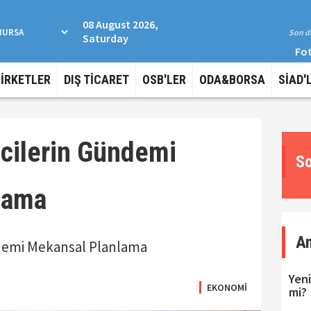
08 August 2026,
Son da
Saturday
Fot
ŞİRKETLER
DIŞ TİCARET
OSB'LER
ODA&BORSA
SİAD'
icilerin Gündemi
So
lama
A
demi Mekansal Planlama
Yeni
EKONOMİ
mi?