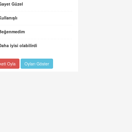
Gayet Güzel
Kullanışlı
Beğenmedim
Daha iyisi olabilirdi
keti Oyla
Oyları Göster