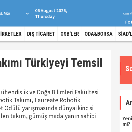
06 August 2026,
Son da
Thursday
Fot
ŞİRKETLER
DIŞ TİCARET
OSB'LER
ODA&BORSA
SİAD'
akımı Türkiyeyi Temsil
So
Mühendislik ve Doğa Bilimleri Fakültesi
botik Takımı, Laureate Robotik
A
 Ödülü yarışmasında dünya ikincisi
selen takım, gümüş madalyanın sahibi
Yeni
mi?