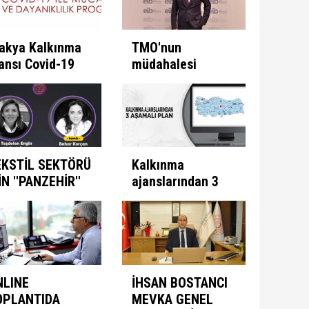
akya Kalkınma
TMO'nun
ansı Covid-19
müdahalesi
e Mücadele
ülkeye
ogramını İlan
kazandırıyor
ti
EKSTİL SEKTÖRÜ
Kalkınma
İN ''PANZEHİR''
ajanslarından 3
ULUNDU
aşamalı plan
NLINE
İHSAN BOSTANCI
OPLANTIDA
MEVKA GENEL