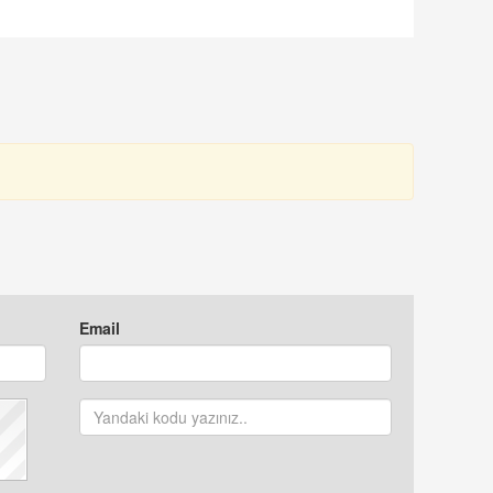
NIMASYON
SEKRETERİ
ONUŞULDU
OLARAK ATANDI
Email