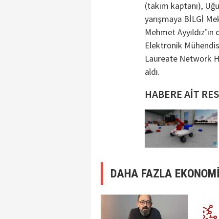
(takım kaptanı), Uğ
yarışmaya BİLGİ Mek
Mehmet Ayyıldız’ın d
Elektronik Mühendis
Laureate Network H
aldı.
HABERE AİT RE
DAHA FAZLA EKONOMİ