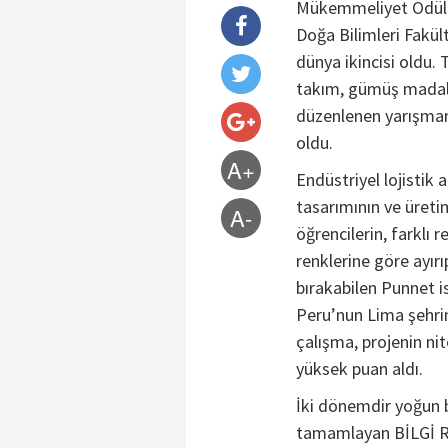
Mükemmeliyet Ödülü 
Doğa Bilimleri Fakül
dünya ikincisi oldu.
takım, gümüş madaly
düzenlenen yarışmanı
oldu.
A+
Endüstriyel lojistik 
tasarımının ve üreti
A-
öğrencilerin, farklı
renklerine göre ayır
bırakabilen Punnet is
Peru’nun Lima şehrin
çalışma, projenin ni
yüksek puan aldı.
İki dönemdir yoğun bi
tamamlayan BİLGİ Ro