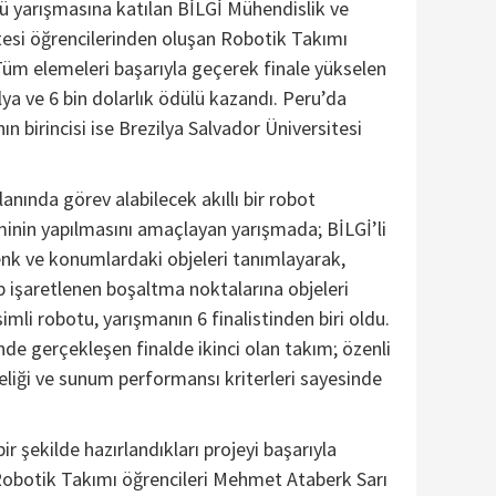
yarışmasına katılan BİLGİ Mühendislik ve
tesi öğrencilerinden oluşan Robotik Takımı
 Tüm elemeleri başarıyla geçerek finale yükselen
a ve 6 bin dolarlık ödülü kazandı. Peru’da
n birincisi ise Brezilya Salvador Üniversitesi
alanında görev alabilecek akıllı bir robot
minin yapılmasını amaçlayan yarışmada; BİLGİ’li
 renk ve konumlardaki objeleri tanımlayarak,
ıp işaretlenen boşaltma noktalarına objeleri
imli robotu, yarışmanın 6 finalistinden biri oldu.
de gerçekleşen finalde ikinci olan takım; özenli
teliği ve sunum performansı kriterleri sayesinde
r şekilde hazırlandıkları projeyi başarıyla
botik Takımı öğrencileri Mehmet Ataberk Sarı