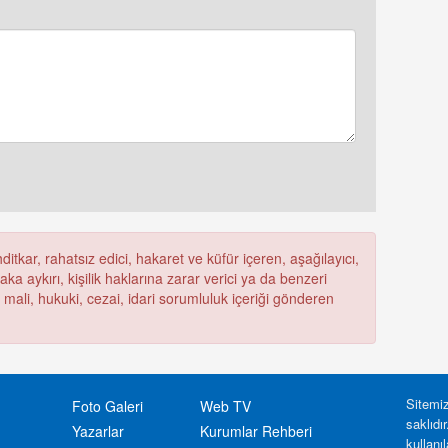
itkar, rahatsız edici, hakaret ve küfür içeren, aşağılayıcı,
a aykırı, kişilik haklarına zarar verici ya da benzeri
ü mali, hukuki, cezai, idari sorumluluk içeriği gönderen
Sitemiz
Foto Galeri
Web TV
saklıdı
Yazarlar
Kurumlar Rehberi
kullanı