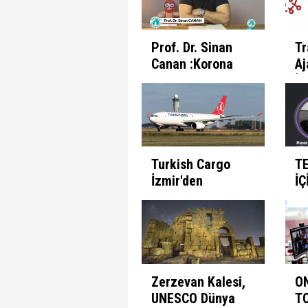
Prof. Dr. Sinan
Tr
Canan :Korona
Aj
Günlerinde
İl
İnsanın Fabrika
Pr
Ayarları
Et
Turkish Cargo
T
İzmir'den
İÇ
seferlerine
B
başlıyor
Zerzevan Kalesi,
O
UNESCO Dünya
T