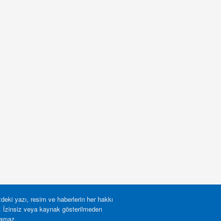
deki yazı, resim ve haberlerin her hakkı
r. İzinsiz veya kaynak gösterilmeden
lamaz.