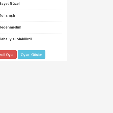
Gayet Güzel
Kullanışlı
Beğenmedim
Daha iyisi olabilirdi
keti Oyla
Oyları Göster