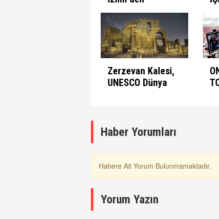
seferlerine
B
başlıyor
Zerzevan Kalesi,
O
UNESCO Dünya
T
Mirası Listesinde
A
K
Haber Yorumları
Habere Ait Yorum Bulunmamaktadır.
Yorum Yazın