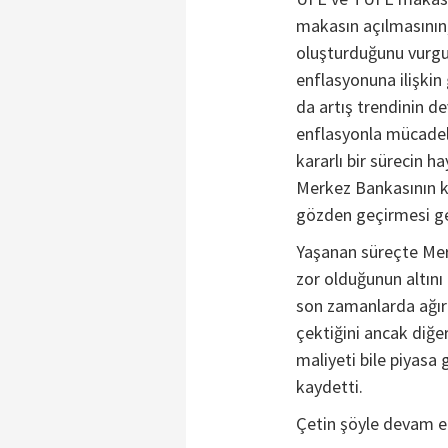
makasın açılmasının,
oluşturduğunu vurg
enflasyonuna ilişkin
da artış trendinin de
enflasyonla mücadel
kararlı bir sürecin 
Merkez Bankasının kr
gözden geçirmesi ge
Yaşanan süreçte Merk
zor olduğunun altını
son zamanlarda ağırl
çektiğini ancak diğer
maliyeti bile piyasa 
kaydetti.
Çetin şöyle devam et