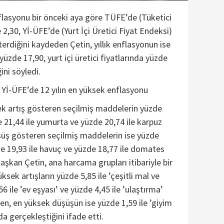
flasyonu bir önceki aya göre TÜFE’de (Tüketici
2,30, Yİ-ÜFE’de (Yurt İçi Üretici Fiyat Endeksi)
terdiğini kaydeden Çetin, yıllık enflasyonun ise
 yüzde 17,90, yurt içi üretici fiyatlarında yüzde
ini söyledi.
 Yİ-ÜFE’de 12 yılın en yüksek enflasyonu
ek artış gösteren seçilmiş maddelerin yüzde
e 21,44 ile yumurta ve yüzde 20,74 ile karpuz
şüş gösteren seçilmiş maddelerin ise yüzde
de 19,93 ile havuç ve yüzde 18,77 ile domates
şkan Çetin, ana harcama grupları itibariyle bir
sek artışların yüzde 5,85 ile ’çeşitli mal ve
56 ile ’ev eşyası’ ve yüzde 4,45 ile ’ulaştırma’
en, en yüksek düşüşün ise yüzde 1,59 ile ’giyim
a gerçekleştiğini ifade etti.