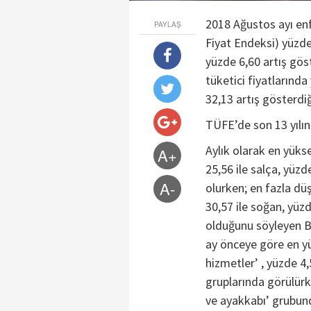
2018 Ağustos ayı en
PAYLAŞ
Fiyat Endeksi) yüzde 
yüzde 6,60 artış gös
tüketici fiyatlarında
32,13 artış gösterdiğ
TÜFE’de son 13 yılın
Aylık olarak en yüks
A+
25,56 ile salça, yüzd
A-
olurken; en fazla dü
30,57 ile soğan, yüz
olduğunu söyleyen Ba
ay önceye göre en yük
hizmetler’ , yüzde 4,
gruplarında görülürk
ve ayakkabı’ grubund