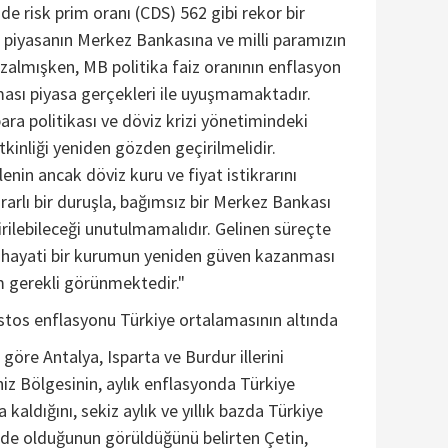
e risk prim oranı (CDS) 562 gibi rekor bir
 piyasanın Merkez Bankasına ve milli paramızın
almışken, MB politika faiz oranının enflasyon
ması piyasa gerçekleri ile uyuşmamaktadır.
ra politikası ve döviz krizi yönetimindeki
tkinliği yeniden gözden geçirilmelidir.
nin ancak döviz kuru ve fiyat istikrarını
rlı bir duruşla, bağımsız bir Merkez Bankası
irilebileceği unutulmamalıdır. Gelinen süreçte
 hayati bir kurumun yeniden güven kazanması
im gerekli görünmektedir."
stos enflasyonu Türkiye ortalamasının altında
göre Antalya, Isparta ve Burdur illerini
z Bölgesinin, aylık enflasyonda Türkiye
 kaldığını, sekiz aylık ve yıllık bazda Türkiye
nde olduğunun görüldüğünü belirten Çetin,