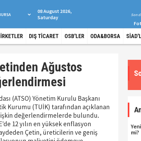
08 August 2026,
Son da
Saturday
Fot
ŞİRKETLER
DIŞ TİCARET
OSB'LER
ODA&BORSA
SİAD'
Çetinden Ağustos
So
ğerlendirmesi
Odası (ATSO) Yönetim Kurulu Başkanı
stik Kurumu (TUİK) tarafından açıklanan
A
lişkin değerlendirmelerde bulundu.
E’de 12 yılın en yüksek enflasyon
Yeni
ydeden Çetin, üreticilerin ve geniş
mi?
nflasyonun maliyetini ödemeye