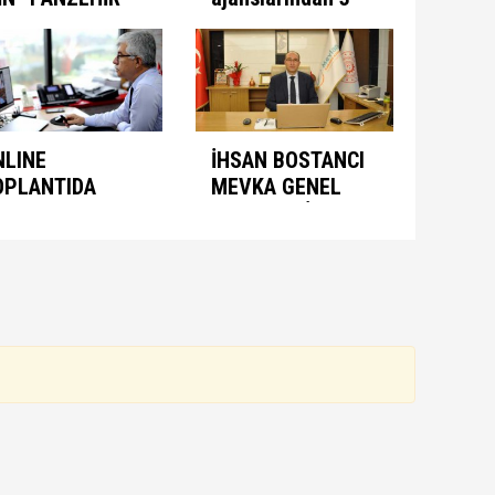
ULUNDU
aşamalı plan
NLINE
İHSAN BOSTANCI
OPLANTIDA
MEVKA GENEL
NIMASYON
SEKRETERİ
ONUŞULDU
OLARAK ATANDI