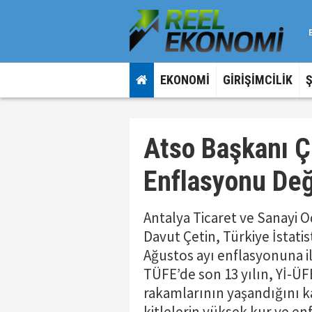
EKONOMİ
GİRİŞİMCİLİK
Atso Başkanı 
Enflasyonu De
Antalya Ticaret ve Sanayi 
Davut Çetin, Türkiye İstati
Ağustos ayı enflasyonuna i
TÜFE’de son 13 yılın, Yİ-ÜF
rakamlarının yaşandığını ka
kitlelerin yüksek kur ve e