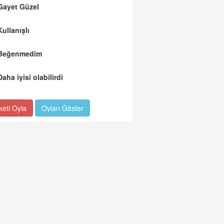
Gayet Güzel
Kullanışlı
Beğenmedim
Daha iyisi olabilirdi
keti Oyla
Oyları Göster