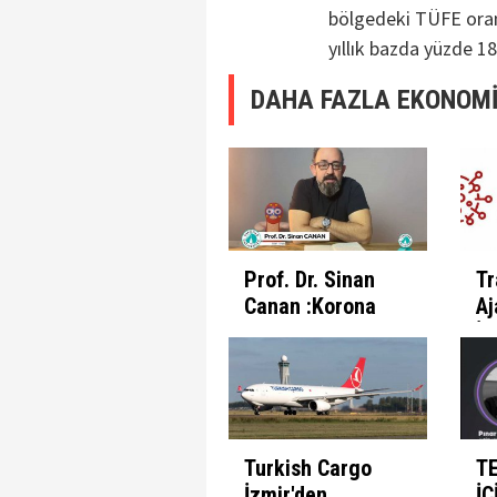
bölgedeki TÜFE oranı
yıllık bazda yüzde 18
DAHA FAZLA EKONOMİ
Prof. Dr. Sinan
Tr
Canan :Korona
Aj
Günlerinde
İl
İnsanın Fabrika
Pr
Ayarları
Et
Turkish Cargo
T
İzmir'den
İÇ