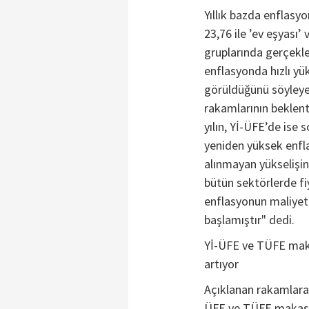
Yıllık bazda enflasyo
23,76 ile ’ev eşyası’ 
gruplarında gerçekleş
enflasyonda hızlı y
görüldüğünü söyleye
rakamlarının beklen
yılın, Yİ-ÜFE’de ise 
yeniden yüksek enfl
alınmayan yükselişin 
bütün sektörlerde fi
enflasyonun maliyeti
başlamıştır" dedi.
Yİ-ÜFE ve TÜFE makas
artıyor
Açıklanan rakamlara 
ÜFE ve TÜFE makasın