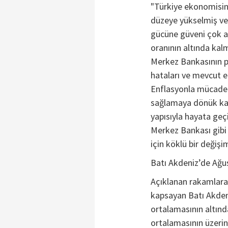
"Türkiye ekonomisind
düzeye yükselmiş ve
gücüne güveni çok az
oranının altında kal
Merkez Bankasının pa
hataları ve mevcut e
Enflasyonla mücadele
sağlamaya dönük kara
yapısıyla hayata geç
Merkez Bankası gibi
için köklü bir değiş
Batı Akdeniz’de Ağu
Açıklanan rakamlara 
kapsayan Batı Akdeni
ortalamasının altında
ortalamasının üzeri