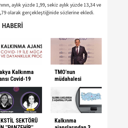
nın, aylık yüzde 1,99, sekiz aylık yüzde 13,34 ve
,79 olarak gerçekleştiğinide sözlerine ekledi.
 HABERİ
akya Kalkınma
TMO'nun
ansı Covid-19
müdahalesi
e Mücadele
ülkeye
ogramını İlan
kazandırıyor
ti
EKSTİL SEKTÖRÜ
Kalkınma
İN ''PANZEHİR''
ajanslarından 3