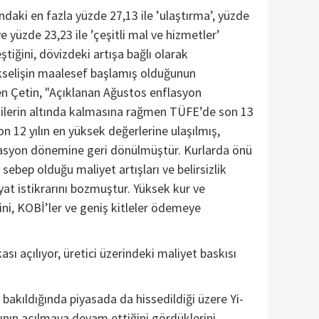
ndaki en fazla yüzde 27,13 ile ’ulaştırma’, yüzde
ve yüzde 23,23 ile ’çeşitli mal ve hizmetler’
tiğini, dövizdeki artışa bağlı olarak
ükselişin maalesef başlamış olduğunun
n Çetin, "Açıklanan Ağustos enflasyon
tilerin altında kalmasına rağmen TÜFE’de son 13
son 12 yılın en yüksek değerlerine ulaşılmış,
asyon dönemine geri dönülmüştür. Kurlarda önü
sebep olduğu maliyet artışları ve belirsizlik
yat istikrarını bozmuştur. Yüksek kur ve
ni, KOBİ’ler ve geniş kitleler ödemeye
ı açılıyor, üretici üzerindeki maliyet baskısı
bakıldığında piyasada da hissedildiği üzere Yi-
ın açılmaya devam ettiğini gördüklerini,