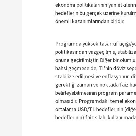
ekonomi politikalarının yan etkileri
hedeflerin bu gerçek üzerine kurul
önemli kazanımlarından biridir.
Programda yüksek tasarruf açığı/yü
politikasından vazgeçilmiş, stabili
önüne geçirilmiştir. Diğer bir olum
bahsi geçmese de, TL'nin döviz sepe
stabilize edilmesi ve enflasyonun d
gerektiği zaman ve noktada faiz had
belirleyebilmesinin program paramet
olmasıdır. Programdaki temel ekono
ortalama USD/TL hedeflerinin (diğer
hedeflerinin) faiz silahı kullanılmad