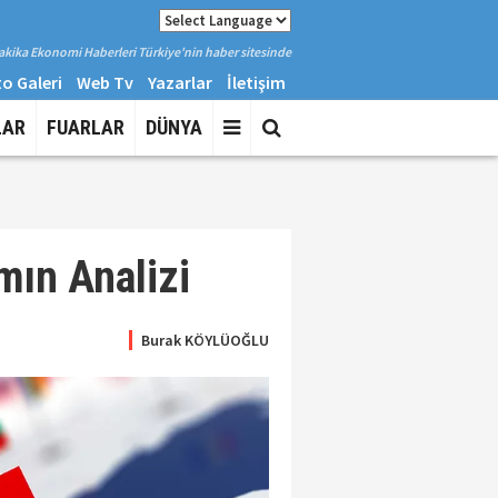
kika Ekonomi Haberleri Türkiye'nin haber sitesinde
o Galeri
Web Tv
Yazarlar
İletişim
LAR
FUARLAR
DÜNYA
mın Analizi
Burak KÖYLÜOĞLU