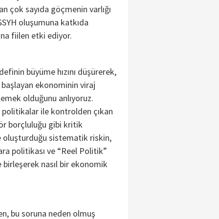
an çok sayıda göçmenin varlığı
r GSYH oluşumuna katkıda
a fiilen etki ediyor.
efinin büyüme hızını düşürerek,
ya başlayan ekonominin viraj
lemek olduğunu anlıyoruz.
olitikalar ile kontrolden çıkan
ör borçluluğu gibi kritik
oluşturduğu sistematik riskin,
ara politikası ve “Reel Politik”
e birleşerek nasıl bir ekonomik
en, bu soruna neden olmuş