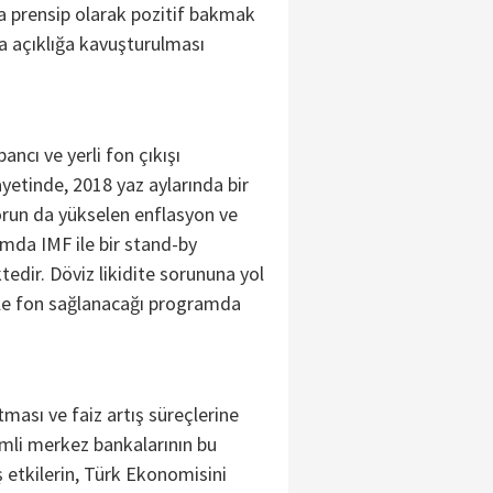
 prensip olarak pozitif bakmak
da açıklığa kavuşturulması
bancı ve yerli fon çıkışı
yetinde, 2018 yaz aylarında bir
sorun da yükselen enflasyon ve
amda IMF ile bir stand-by
dir. Döviz likidite sorununa yol
 ile fon sağlanacağı programda
ması ve faiz artış süreçlerine
mli merkez bankalarının bu
ş etkilerin, Türk Ekonomisini