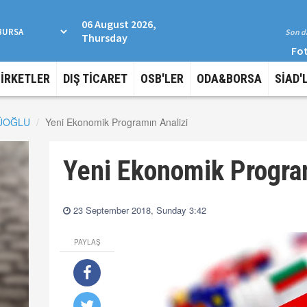
06 August 2026,
Son da
Thursday
Fot
ŞİRKETLER
DIŞ TİCARET
OSB'LER
ODA&BORSA
SİAD'
LÜOĞLU
Yeni Ekonomik Programın Analizi
Yeni Ekonomik Progra
23 September 2018, Sunday 3:42
PAYLAŞ