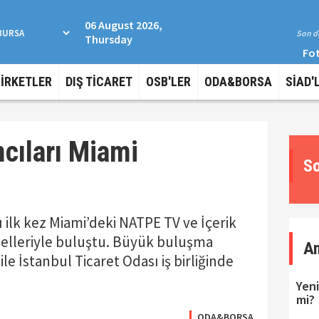
06 August 2026,
Son da
Thursday
Fot
ŞİRKETLER
DIŞ TİCARET
OSB'LER
ODA&BORSA
SİAD'
mcıları Miami
So
ı ilk kez Miami’deki NATPE TV ve İçerik
elleriyle buluştu. Büyük buluşma
A
le İstanbul Ticaret Odası iş birliğinde
Yeni
mi?
ODA&BORSA