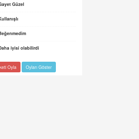
Gayet Güzel
Kullanışlı
Beğenmedim
Daha iyisi olabilirdi
keti Oyla
Oyları Göster