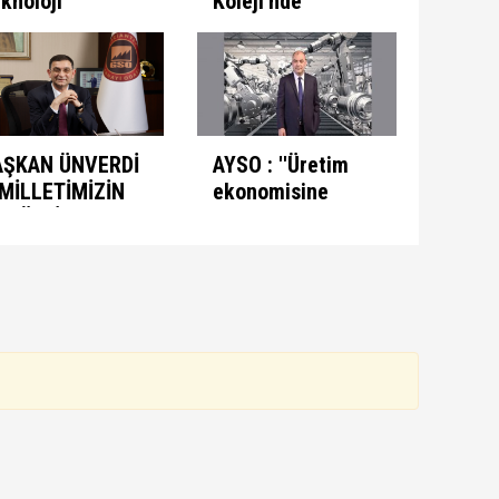
knoloji
Koleji'nde
etimini
Mezuniyet Sevinci
ağlayacak
rişimlere
celik
rmeliyiz
AŞKAN ÜNVERDİ
AYSO : ''Üretim
"MİLLETİMİZİN
ekonomisine
E TÜM İSLAM
odaklanmalıyız''
LEMİNİN
AMAZAN
AYRAMINI
UTLUYORUM"