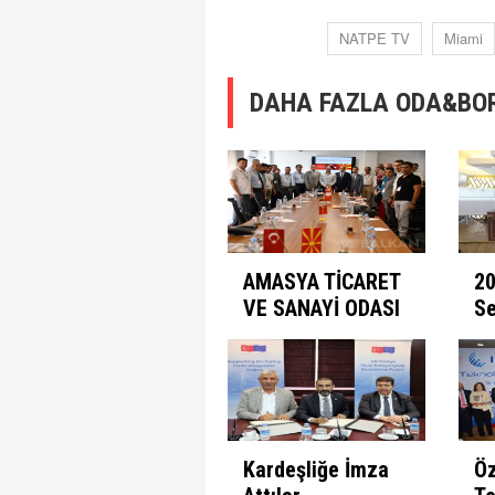
NATPE TV
Miami
DAHA FAZLA ODA&BO
AMASYA TİCARET
20
VE SANAYİ ODASI
Se
(ATSO)
pr
MAKEDONYA'DA
el
Kardeşliğe İmza
Öz