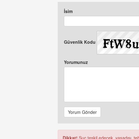
İsim
Güvenlik Kodu
Yorumunuz
Yorum Gönder
Dikkat!
Suç teşkil edecek, yasadışı, tehd