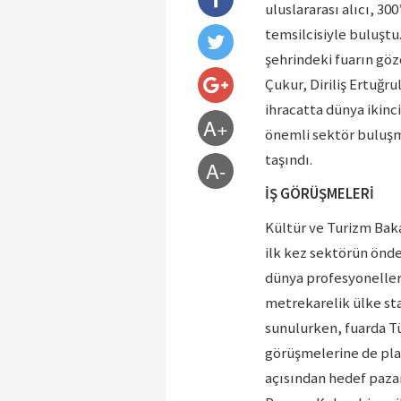
uluslararası alıcı, 30
temsilcisiyle buluştu
şehrindeki fuarın göz
Çukur, Diriliş Ertuğru
ihracatta dünya ikinci
A+
önemli sektör buluşm
taşındı.
A-
İŞ GÖRÜŞMELERİ
Kültür ve Turizm Bakan
ilk kez sektörün önde
dünya profesyonelleri
metrekarelik ülke st
sunulurken, fuarda Tü
görüşmelerine de pla
açısından hedef pazar