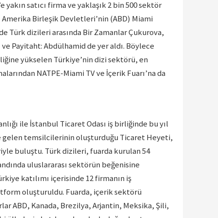
0’e yakın satıcı firma ve yaklaşık 2 bin 500 sektör
. Amerika Birleşik Devletleri’nin (ABD) Miami
de Türk dizileri arasında Bir Zamanlar Çukurova,
l ve Payitaht: Abdülhamid de yer aldı. Böylece
liğine yükselen Türkiye’nin dizi sektörü, en
alarından NATPE-Miami TV ve İçerik Fuarı’na da
lığı ile İstanbul Ticaret Odası iş birliğinde bu yıl
 gelen temsilcilerinin oluşturduğu Ticaret Heyeti,
yle buluştu. Türk dizileri, fuarda kurulan 54
andında uluslararası sektörün beğenisine
rkiye katılımı içerisinde 12 firmanın iş
tform oluşturuldu. Fuarda, içerik sektörü
lar ABD, Kanada, Brezilya, Arjantin, Meksika, Şili,