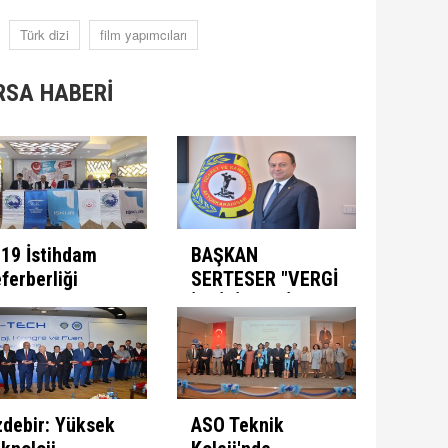
Türk dizi
film yapımcıları
RSA HABERİ
19 İstihdam
BAŞKAN
ferberliği
SERTESER "VERGİ
ogramı ATSO'da
İNDİRİMLERİ YIL
e alındı
SONUNA KADAR
UZATILMALI"
debir: Yüksek
ASO Teknik