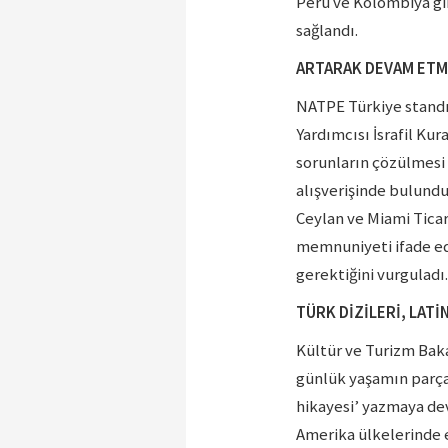
Peru ve Kolombiya gib
sağlandı.
ARTARAK DEVAM ETM
NATPE Türkiye standı
Yardımcısı İsrafil Kur
sorunların çözülmesi 
alışverişinde bulund
Ceylan ve Miami Tica
memnuniyeti ifade ed
gerektiğini vurguladı.
TÜRK DİZİLERİ, LATİ
Kültür ve Turizm Bak
günlük yaşamın parças
hikayesi’ yazmaya dev
Amerika ülkelerinde e