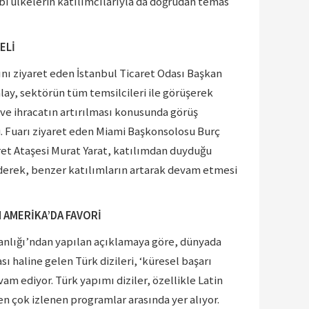
i ülkelerin katılımcılarıyla da doğrudan temas
ELİ
nı ziyaret eden İstanbul Ticaret Odası Başkan
alay, sektörün tüm temsilcileri ile görüşerek
ve ihracatın artırılması konusunda görüş
u. Fuarı ziyaret eden Miami Başkonsolosu Burç
ret Ataşesi Murat Yarat, katılımdan duyduğu
erek, benzer katılımların artarak devam etmesi
N AMERİKA’DA FAVORİ
anlığı’ndan yapılan açıklamaya göre, dünyada
ı haline gelen Türk dizileri, ‘küresel başarı
am ediyor. Türk yapımı diziler, özellikle Latin
n çok izlenen programlar arasında yer alıyor.