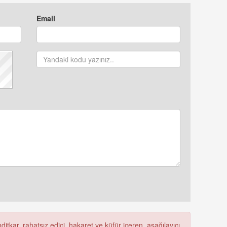
Email
itkar, rahatsız edici, hakaret ve küfür içeren, aşağılayıcı,