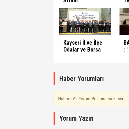
Attılar
Te
Ür
S
Gi
Ön
Ve
Kayseri İl ve İlçe
B
Odalar ve Borsa
: 
Ortak Toplantısı
V
Yapıldı ...
A
R
B
Haber Yorumları
K
Habere Ait Yorum Bulunmamaktadır.
Yorum Yazın