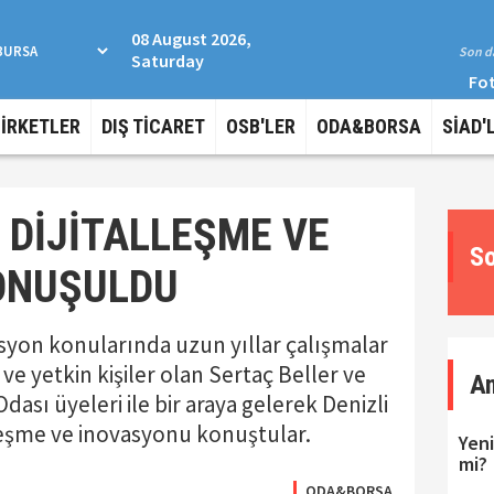
08 August 2026,
Son da
Saturday
Fot
ŞİRKETLER
DIŞ TİCARET
OSB'LER
ODA&BORSA
SİAD'
, DİJİTALLEŞME VE
So
ONUŞULDU
asyon konularında uzun yıllar çalışmalar
ve yetkin kişiler olan Sertaç Beller ve
A
Odası üyeleri ile bir araya gelerek Denizli
lleşme ve inovasyonu konuştular.
Yeni
mi?
ODA&BORSA