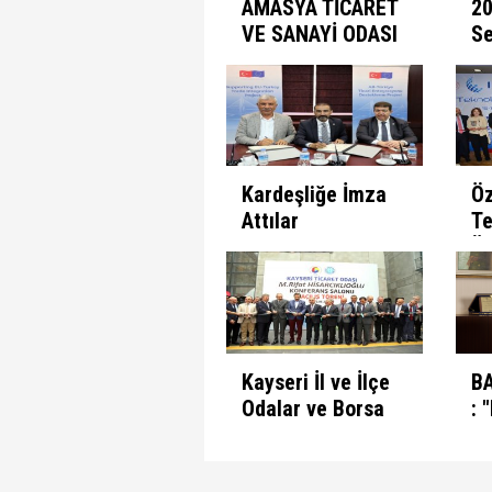
AMASYA TİCARET
20
VE SANAYİ ODASI
Se
(ATSO)
pr
MAKEDONYA'DA
el
Kardeşliğe İmza
Öz
Attılar
Te
Ür
S
Gi
Ön
Ve
Kayseri İl ve İlçe
B
Odalar ve Borsa
: 
Ortak Toplantısı
V
Yapıldı ...
A
R