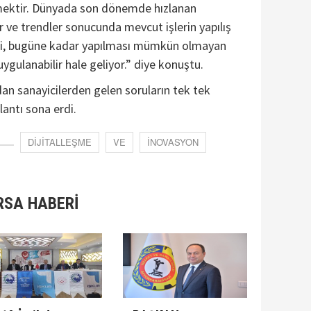
irmektir. Dünyada son dönemde hızlanan
r ve trendler sonucunda mevcut işlerin yapılış
gibi, bugüne kadar yapılması mümkün olmayan
uygulanabilir hale geliyor.” diye konuştu.
n sanayicilerden gelen soruların tek tek
antı sona erdi.
DİJİTALLEŞME
VE
İNOVASYON
RSA HABERİ