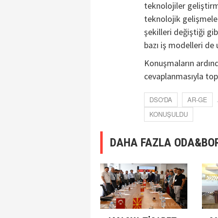
teknolojiler gelişt
teknolojik gelişmele
şekilleri değiştiği 
bazı iş modelleri de 
Konuşmaların ardında
cevaplanmasıyla topl
DSO'DA
AR-GE
KONUŞULDU
DAHA FAZLA ODA&BO