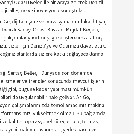
Sanayi Odası üyeleri ile bir araya gelerek Denizli
 dijitalleşme ve inovasyonu konuştular.
r-Ge, dijitalleşme ve inovasyona mutlaka ihtiyaç
 Denizli Sanayi Odası Başkanı Müjdat Keçeci,
ar çalışmalar yürütmüş, güzel işlere imza atmış
zu, sizler için Denizli’ye ve Odamıza davet ettik.
leceğiniz alanlarda sizlere katkı sağlayacaklarına
tağı Sertaç Beller, “Dünyada son dönemde
gelişmeler ve trendler sonucunda mevcut işlerin
ğiştiği gibi, bugüne kadar yapılması mümkün
leri de uygulanabilir hale geliyor. Ar-Ge,
vasyon çalışmalarımızda temel amacımız makina
erformansımızı yükseltmek olmalı. Bu bağlamda
i ve kaliteli operasyonel süreçler oluşturmak,
cak yeni makina tasarımları, yedek parça ve