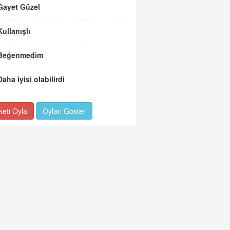
Gayet Güzel
Kullanışlı
Beğenmedim
Daha iyisi olabilirdi
keti Oyla
Oyları Göster