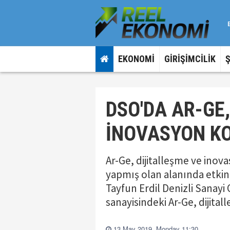
EKONOMİ
GİRİŞİMCİLİK
DSO'DA AR-GE
İNOVASYON K
Ar-Ge, dijitalleşme ve inov
yapmış olan alanında etkin 
Tayfun Erdil Denizli Sanayi 
sanayisindeki Ar-Ge, dijita
13 May 2019, Monday 11:30