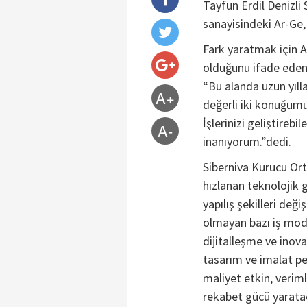
Tayfun Erdil Denizli 
sanayisindeki Ar-Ge,
Fark yaratmak için A
olduğunu ifade eden
“Bu alanda uzun yıll
A+
değerli iki konuğumu
İşlerinizi geliştirebi
A-
inanıyorum.”dedi.
Siberniva Kurucu Or
hızlanan teknolojik 
yapılış şekilleri de
olmayan bazı iş model
dijitalleşme ve ino
tasarım ve imalat p
maliyet etkin, veriml
rekabet gücü yarata