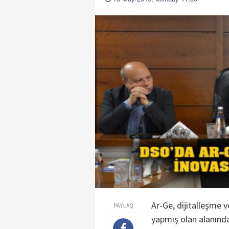
Ar-Ge, dijitalleşme 
PAYLAŞ
yapmış olan alanında 