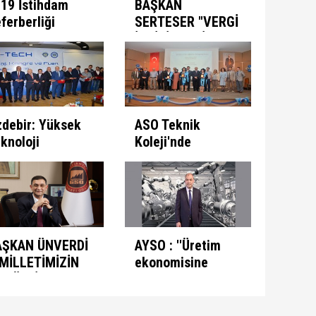
19 İstihdam
BAŞKAN
ferberliği
SERTESER "VERGİ
ogramı ATSO'da
İNDİRİMLERİ YIL
e alındı
SONUNA KADAR
UZATILMALI"
debir: Yüksek
ASO Teknik
knoloji
Koleji'nde
etimini
Mezuniyet Sevinci
ağlayacak
rişimlere
celik
rmeliyiz
AŞKAN ÜNVERDİ
AYSO : ''Üretim
"MİLLETİMİZİN
ekonomisine
E TÜM İSLAM
odaklanmalıyız''
LEMİNİN
AMAZAN